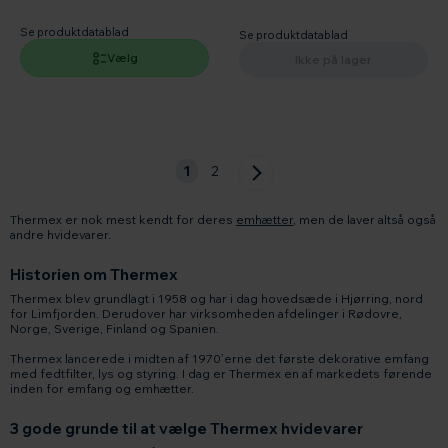
Se produktdatablad
Se produktdatablad
Vælg
Ikke på lager
1
2
Thermex er nok mest kendt for deres
emhætter
, men de laver altså også
andre hvidevarer.
Historien om Thermex
Thermex blev grundlagt i 1958 og har i dag hovedsæde i Hjørring, nord
for Limfjorden. Derudover har virksomheden afdelinger i Rødovre,
Norge, Sverige, Finland og Spanien.
Thermex lancerede i midten af 1970’erne det første dekorative emfang
med fedtfilter, lys og styring. I dag er Thermex en af markedets førende
inden for emfang og emhætter.
3 gode grunde til at vælge Thermex hvidevarer