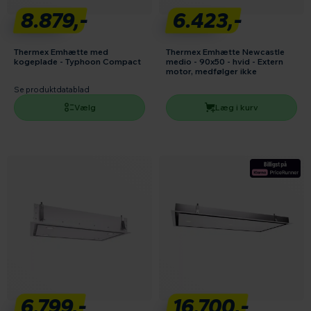
8.879,-
6.423,-
Thermex Emhætte med
Thermex Emhætte Newcastle
kogeplade - Typhoon Compact
medio - 90x50 - hvid - Extern
motor, medfølger ikke
Se produktdatablad
Vælg
Læg i kurv
6.799,-
16.700,-