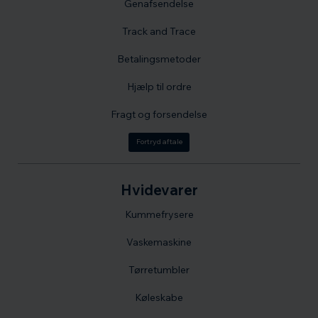
Genafsendelse
Track and Trace
Betalingsmetoder
Hjælp til ordre
Fragt og forsendelse
Fortryd aftale
Hvidevarer
Kummefrysere
Vaskemaskine
Tørretumbler
Køleskabe