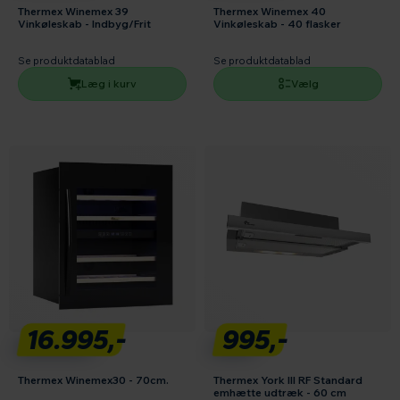
Thermex Winemex 39
Thermex Winemex 40
Vinkøleskab - Indbyg/Frit
Vinkøleskab - 40 flasker
Se produktdatablad
Se produktdatablad
Læg i kurv
Vælg
16.995,-
995,-
Thermex Winemex30 - 70cm.
Thermex York III RF Standard
emhætte udtræk - 60 cm