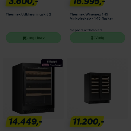
3.600,-
16.995,-
Thermex Udblæsningskit 2
Thermex Winemex 145
Vinkøleskab - 145 flasker
Se produktdatablad
Læg i kurv
Vælg
14.449,-
11.200,-