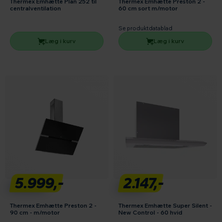
Thermex Emhætte Plan 252 til
Thermex Emhætte Preston 2 -
centralventilation
60 cm sort m/motor
Se produktdatablad
Læg i kurv
Læg i kurv
5.999,-
2.147,-
Thermex Emhætte Preston 2 -
Thermex Emhætte Super Silent -
90 cm - m/motor
New Control - 60 hvid