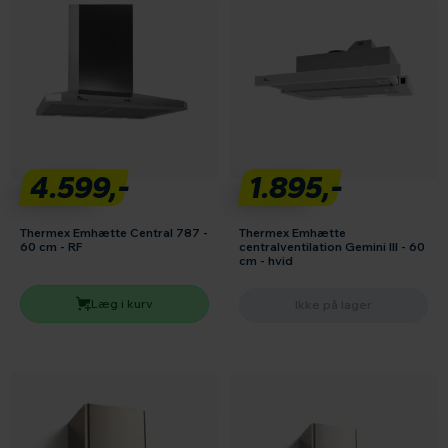
4.599,-
1.895,-
Thermex Emhætte Central 787 -
Thermex Emhætte
60 cm - RF
centralventilation Gemini III - 60
cm - hvid
Læg i kurv
Ikke på lager