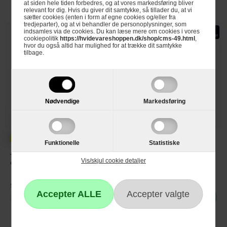
at siden hele tiden forbedres, og at vores markedsføring bliver
relevant for dig. Hvis du giver dit samtykke, så tillader du, at vi
sætter cookies (enten i form af egne cookies og/eller fra
tredjeparter), og at vi behandler de personoplysninger, som
indsamles via de cookies. Du kan læse mere om cookies i vores
cookiepolitik
https://hvidevareshoppen.dk/shop/cms-49.html
,
hvor du også altid har mulighed for at trække dit samtykke
tilbage.
Nødvendige
Markedsføring
3.229,-
2.995,-
Funktionelle
Statistiske
Thermex Emhætte Super Silent
Thermex Emhætte Super Silent
Vis/skjul cookie detaljer
GT - 60 cm hvid
udtræk - 50 cm - m. motor
Se produktdatablad
Se produktdatablad
Læg i kurv
Ikke på lager