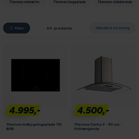
thermex emhætte
thermex kogeplade
thermex vinkøleskab
Filter
64 produkter
4.995,-
4.500,-
Thermex Indbygningsplade TIK
Thermex Derby II - 90 cm -
80B
frithængende