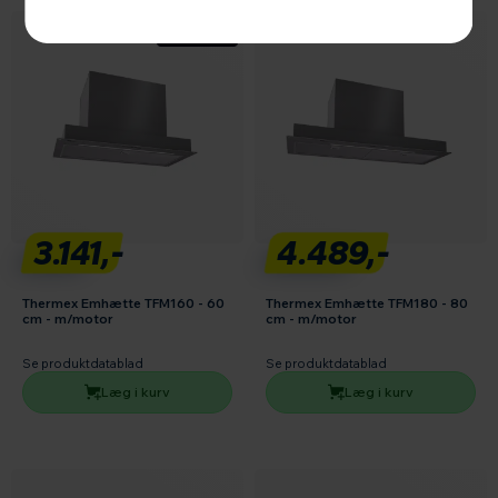
3.141,-
4.489,-
Thermex Emhætte TFM160 - 60
Thermex Emhætte TFM180 - 80
cm - m/motor
cm - m/motor
Se produktdatablad
Se produktdatablad
Læg i kurv
Læg i kurv