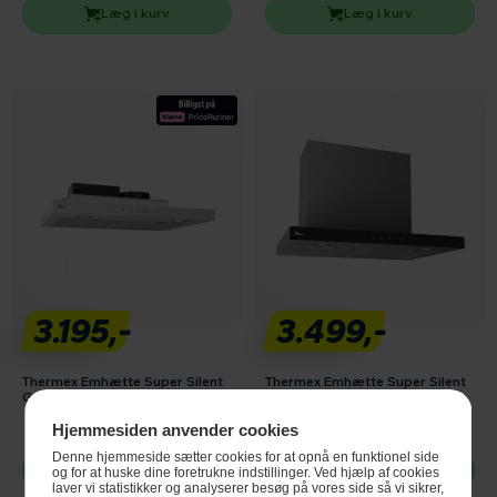
Læg i kurv
Læg i kurv
3.195,-
3.499,-
Thermex Emhætte Super Silent
Thermex Emhætte Super Silent
GT - 60 cm - hvid - u. motor
GT - 60 cm - RF
Hjemmesiden anvender cookies
Se produktdatablad
Denne hjemmeside sætter cookies for at opnå en funktionel side
Læg i kurv
Læg i kurv
og for at huske dine foretrukne indstillinger. Ved hjælp af cookies
laver vi statistikker og analyserer besøg på vores side så vi sikrer,