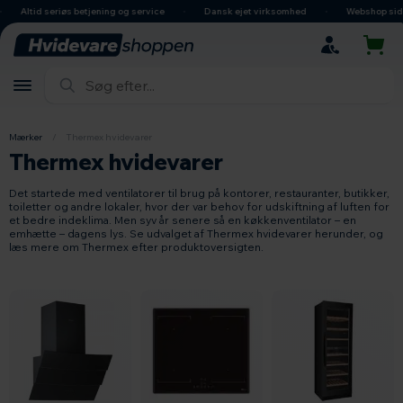
hovedindhold
søgning
navigation
indkøbskurv
seriøs betjening og service
Dansk ejet virksomhed
Webshop siden 2005
Mærker
/
Thermex hvidevarer
Thermex hvidevarer
Det startede med ventilatorer til brug på kontorer, restauranter, butikker,
toiletter og andre lokaler, hvor der var behov for udskiftning af luften for
et bedre indeklima. Men syv år senere så en køkkenventilator – en
emhætte – dagens lys. Se udvalget af Thermex hvidevarer herunder, og
læs mere om Thermex efter produktoversigten.