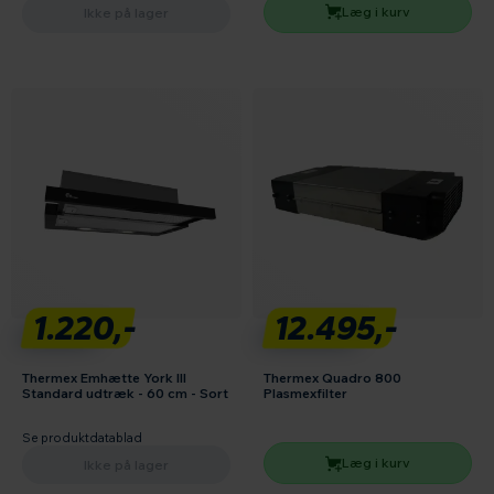
Læg i kurv
Ikke på lager
1.220,-
12.495,-
Thermex Emhætte York III
Thermex Quadro 800
Standard udtræk - 60 cm - Sort
Plasmexfilter
Se produktdatablad
Læg i kurv
Ikke på lager