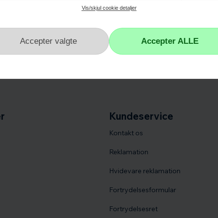
familiemedlem med et sæt stilfulde og funktionelle ovnhandsker, der vil gøre de
Vis/skjul cookie detaljer
ren kok eller bare elsker at eksperimentere i køkkenet, vil vores udvalg af ovnh
s sortiment i dag og find dine nye favorit ovnhandsker!
r
Kundeservice
Kontakt os
Reklamation
Hvidevare reklamation
Fortrydelsesformular
Fortrydelsesret