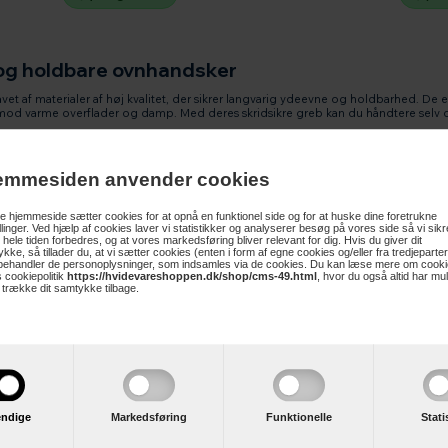
 og holdbare ovnhandsker
vet af materialer af høj kvalitet, der sikrer langvarig ydeevne og holdbarhed. De 
od varme overflader og damp. Med deres skridsikre greb kan du håndtere selv
emmesiden anvender cookies
dsudstyr ikke behøver at gå på kompromis med stil. Derfor tilbyder vi et udvalg af 
r perfekt til din personlige smag og dit køkkenindretning.
 hjemmeside sætter cookies for at opnå en funktionel side og for at huske dine foretrukne
illinger. Ved hjælp af cookies laver vi statistikker og analyserer besøg på vores side så vi sikre
r en klassisk og tidløs stil eller noget mere moderne og trendy, har vi noget fo
 hele tiden forbedres, og at vores markedsføring bliver relevant for dig. Hvis du giver dit
kke, så tillader du, at vi sætter cookies (enten i form af egne cookies og/eller fra tredjeparter
 behandler de personoplysninger, som indsamles via de cookies. Du kan læse mere om cooki
telse
 cookiepolitik
https://hvidevareshoppen.dk/shop/cms-49.html
, hvor du også altid har mu
t trække dit samtykke tilbage.
kan du være sikker på en allround beskyttelse, der går ud over blot at beskytte 
 er designet med ekstra længde for at give beskyttelse til dine underarme og håndl
m ovn.
handsker nemme at rengøre og vedligeholde, så de altid er klar til brug.
ndige
Markedsføring
Funktionelle
Stati
kke kun praktiske
køkkenredskaber
, de er også en fremragende gaveidé til enhver,