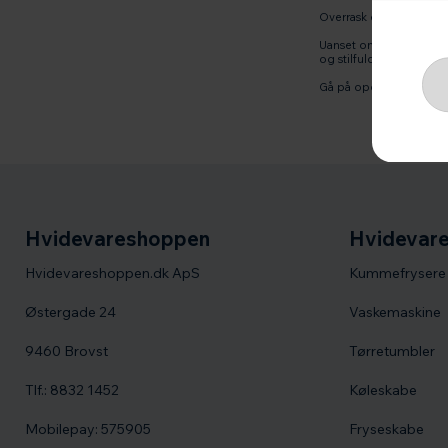
Overrask en ven eller 
Uanset om du er en erfa
og stilfuld.
Gå på opdagelse i vore
Hvidevareshoppen
Hvidevare
Hvidevareshoppen.dk ApS
Kummefrysere
Østergade 24
Vaskemaskine
9460 Brovst
Tørretumbler
Tlf.: 8832 1452
Køleskabe
Mobilepay: 575905
Fryseskabe