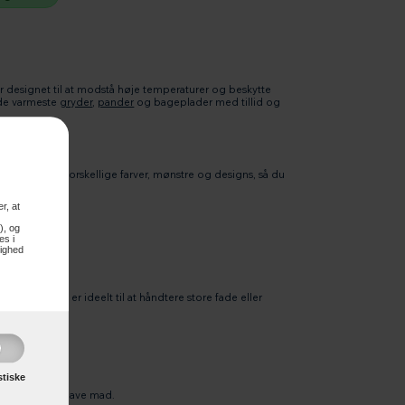
er designet til at modstå høje temperaturer og beskytte
 de varmeste
gryder
,
pander
og bageplader med tillid og
ovnhandsker i forskellige farver, mønstre og designs, så du
r, at
r enhver smag.
), og
es i
lighed
dine hænder.
ed, hvilket er ideelt til at håndtere store fade eller
stiske
 der elsker at lave mad.