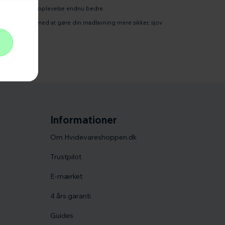
res madlavningsoplevelse endnu bedre.
andsker hjælpe med at gøre din madlavning mere sikker, sjov
Informationer
Om Hvidevareshoppen.dk
Trustpilot
E-mærket
4 års garanti
Guides