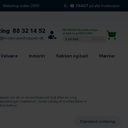
ebshop siden 2005
0,-
FRAGT
på alle hvidevarer
Ring
88 32 14 52
FRI FRAGT til pakkeshop -
v/ køb over 500 DKK!
l@hvidevareshoppen.dk
0,00 DKK
500 DKK
Velvære
Industri
Køkken og bad
Mærker
anset om du er en professionel kok eller en ivrig
 skoldninger i køkkenet. Vores udvalg af ovnhandsker er
 dine behov.