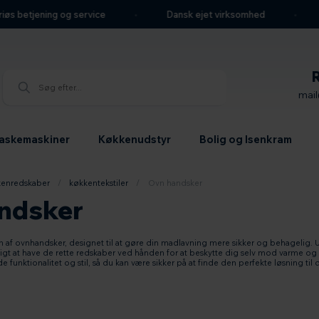
øs betjening og service
Dansk ejet virksomhed
W
mai
askemaskiner
Køkkenudstyr
Bolig og Isenkram
enredskaber
/
køkkentekstiler
/
Ovn handsker
ndsker
n af ovnhandsker, designet til at gøre din madlavning mere sikker og behagelig. U
igt at have de rette redskaber ved hånden for at beskytte dig selv mod varme og
 funktionalitet og stil, så du kan være sikker på at finde den perfekte løsning til