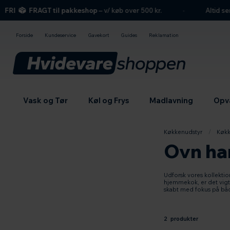
hovedindhold
søgning
navigation
indkøbskurv
RI
FRAGT til pakkeshop
– v/ køb over 500 kr.
Altid seri
Forside
Kundeservice
Gavekort
Guides
Reklamation
Vask og Tør
Køl og Frys
Madlavning
Opv
Køkkenudstyr
/
Køkk
Ovn ha
Udforsk vores kollektio
hjemmekok, er det vigt
skabt med fokus på både
2 produkter