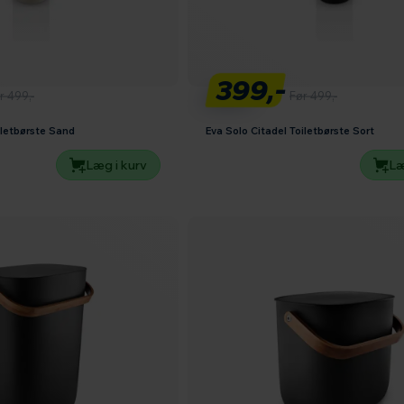
399,-
r 499,-
Før 499,-
iletbørste Sand
Eva Solo Citadel Toiletbørste Sort
Læg i kurv
Læ