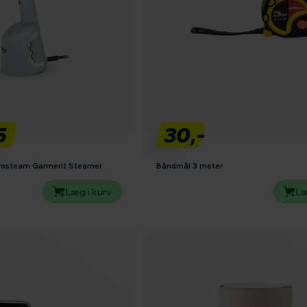
5
30,-
erosteam Garment Steamer
Båndmål 3 meter
Læg i kurv
Læ