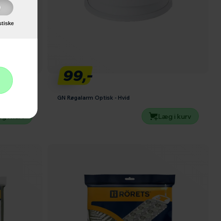
stiske
99,-
GN Røgalarm Optisk - Hvid
g i kurv
Læg i kurv