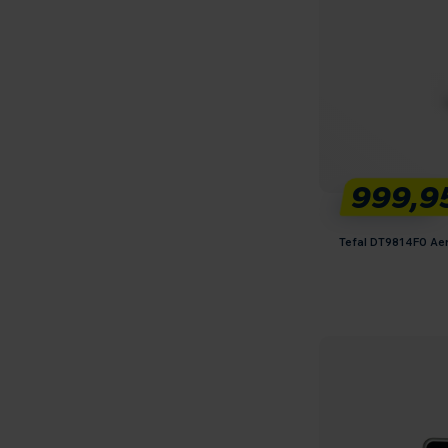
999,9
Tefal DT9814F0 A