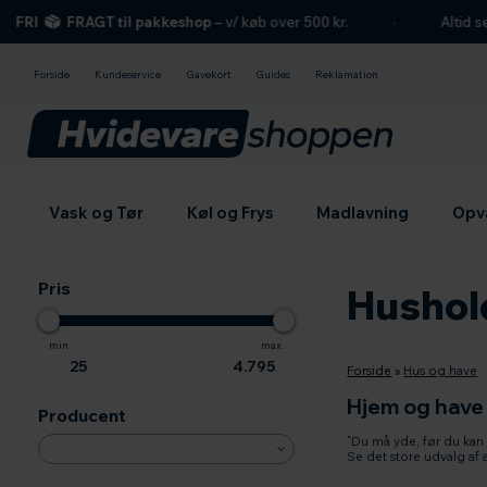
hovedindhold
søgning
navigation
indkøbskurv
I
FRAGT til pakkeshop
– v/ køb over 500 kr.
Altid seriøs
Forside
Kundeservice
Gavekort
Guides
Reklamation
Vask og Tør
Køl og Frys
Madlavning
Opv
Pris
Hushol
Forside
»
Hus og have
Hjem og have
Producent
”Du må yde, før du kan
Se det store udvalg af 