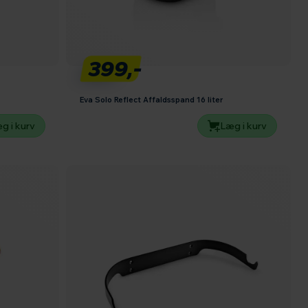
399,-
Eva Solo Reflect Affaldsspand 16 liter
g i kurv
Læg i kurv