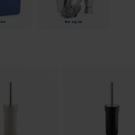
aske
bar og vin