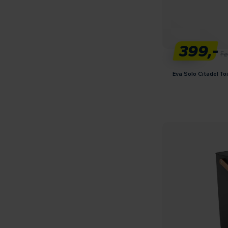
399,-
Fø
Eva Solo Citadel To