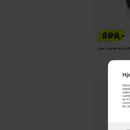
599,-
Eva Solo Reflect Af
Hj
Denne
indst
siden
samty
at vi
vores
for a