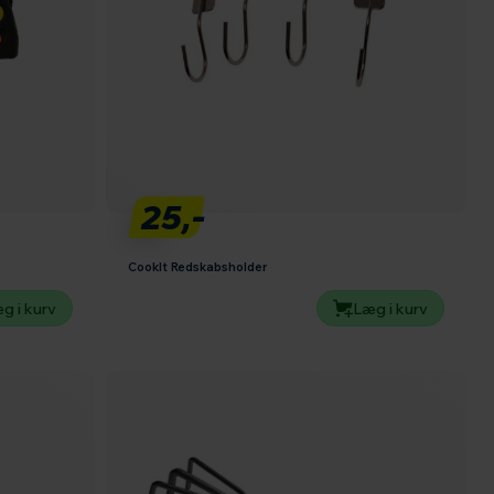
25,-
CookIt Redskabsholder
g i kurv
Læg i kurv