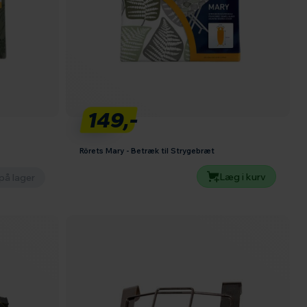
149,-
Rörets Mary - Betræk til Strygebræt
Læg i kurv
på lager