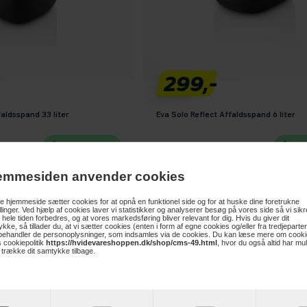
299,-
faldsspand 33 liter
Eva Solo Reflect Affaldsspand 6 liter
Læg i kurv
Læ
emmesiden anvender cookies
 hjemmeside sætter cookies for at opnå en funktionel side og for at huske dine foretrukne
illinger. Ved hjælp af cookies laver vi statistikker og analyserer besøg på vores side så vi sikre
 hele tiden forbedres, og at vores markedsføring bliver relevant for dig. Hvis du giver dit
kke, så tillader du, at vi sætter cookies (enten i form af egne cookies og/eller fra tredjeparter
 behandler de personoplysninger, som indsamles via de cookies. Du kan læse mere om cooki
 cookiepolitik
https://hvidevareshoppen.dk/shop/cms-49.html
, hvor du også altid har mu
t trække dit samtykke tilbage.