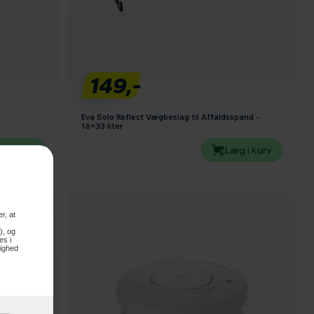
149,-
Eva Solo Reflect Vægbeslag til Affaldsspand -
16+33 liter
g i kurv
Læg i kurv
r, at
), og
es i
lighed