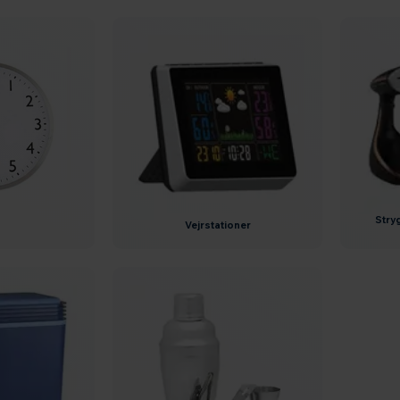
str
vejrstationer