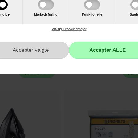
ndige
Markedsføring
Funktionelle
Stati
Vis/skjul cookie detaljer
699,-
gbeslag til Affaldsspand 6 liter
Eva Solo Regnmåler
Læg i kurv
Læ