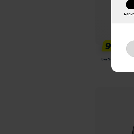
Nødve
99,-
Eva Solo Reflect Væ