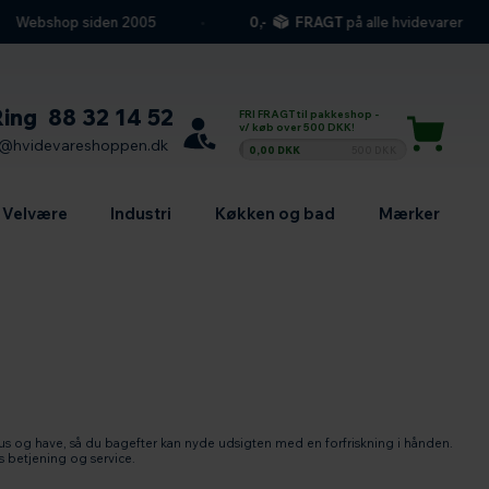
bshop siden 2005
0,-
FRAGT
på alle hvidevarer
Ring
88 32 14 52
FRI FRAGT til pakkeshop -
v/ køb over 500 DKK!
l@hvidevareshoppen.dk
0,00 DKK
500 DKK
Velvære
Industri
Køkken og bad
Mærker
s og have, så du bagefter kan nyde udsigten med en forfriskning i hånden.
s betjening og service.