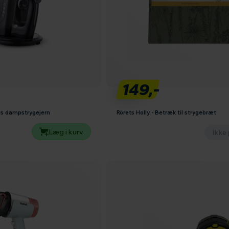
149,-
øs dampstrygejern
Rörets Holly - Betræk til strygebræt
Læg i kurv
Ikke 