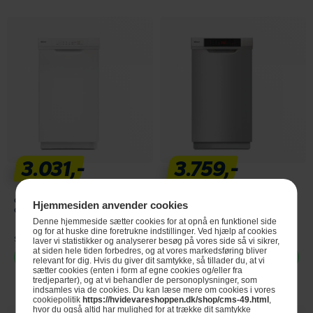
3.031,-
3.759,-
Gram Opvaskemaskine 45 cm
Gram Opvaskemaskine 45 cm
Hjemmesiden anvender cookies
OM4110-90T/1
OM4330-90RT X/1
Denne hjemmeside sætter cookies for at opnå en funktionel side
og for at huske dine foretrukne indstillinger. Ved hjælp af cookies
Se produktdatablad
Se produktdatablad
laver vi statistikker og analyserer besøg på vores side så vi sikrer,
at siden hele tiden forbedres, og at vores markedsføring bliver
Vælg
Vælg
relevant for dig. Hvis du giver dit samtykke, så tillader du, at vi
sætter cookies (enten i form af egne cookies og/eller fra
tredjeparter), og at vi behandler de personoplysninger, som
indsamles via de cookies. Du kan læse mere om cookies i vores
cookiepolitik
https://hvidevareshoppen.dk/shop/cms-49.html
,
hvor du også altid har mulighed for at trække dit samtykke