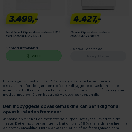
3.499,-
4.427,-
Vestfrost Opvaskemaskine HOF
Gram Opvaskemaskine
OPU 6049 HV - Hvid
OM6340-90RT/1
Se produktdatablad
Se produktdatablad
Vælg
Ikke på lager
Hvem tager opvasken i dag? Det spørgsmål er ikke længere til
diskussion – for det gør den trofaste indbyggede opvaskemaskine
naturligvis. Helt uden at mukke over det. Derfor kan kun gå for langsomt
med at finde og få den bestilt på Hvidevareshoppen.dk.
Den indbyggede opvaskemaskine kan befri dig for al
opvask i hånden fremover
At vaske op er en af de mest trælse pligter. Det synes i hvert fald de
fleste. Det er nok forklaringen på, at omtrent 78 % af alle danske hjem har
en opvaskemaskine. Netop opvasken er en af de faste tjanser, som