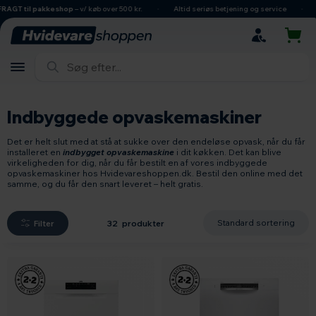
hovedindhold
søgning
navigation
indkøbskurv
il pakkeshop
– v/ køb over 500 kr.
Altid seriøs betjening og service
Dansk e
Indbyggede opvaskemaskiner
Det er helt slut med at stå at sukke over den endeløse opvask, når du får
installeret en
indbygget opvaskemaskine
i dit køkken. Det kan blive
virkeligheden for dig, når du får bestilt en af vores indbyggede
opvaskemaskiner hos Hvidevareshoppen.dk. Bestil den online med det
samme, og du får den snart leveret – helt gratis.
Filter
32 produkter