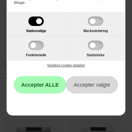
tilbage.
Nødvendige
Markedsføring
Funktionelle
Statistiske
3.590,-
2.999,-
Vis/skjul cookie detaljer
Gram Opvaskemaskine 45 cm
Gram Opvaskemaskine
OM4330-90RT/1
OM6100-90T/1
Se produktdatablad
Se produktdatablad
Vælg
Ikke på lager