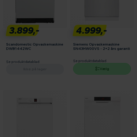
3.899,-
4.999,-
Scandomestic Opvaskemaskine
Siemens Opvaskemaskine
DWB1442WC
SN43HW00VS - 2+2 års garanti
Se produktdatablad
Se produktdatablad
Vælg
Ikke på lager