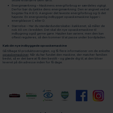
skulle eftertørre dem først.
Energimærkning – Maskinens energiforbrug er særdeles vigtigt.
Derfor bør du tjekke dens energimærkning. Den er angivet ved et
bogstav fra A til G. A angiver det laveste energiforbrug og G det
højeste. En energivenlig indbygget opvaskemaskine ligger i
energiklasse C eller D.
Størrelse – Har du standardunderskabe i køkkenet, så måler de
nok 60 cm i bredden. Det skal din nye opvaskemaskine til
indbygning også gerne gøre. Højden kan variere, men den kan
oftest reguleres, så den kommer til at passe under bordpladen.
Køb din nye indbyggede opvaskemaskine
Gå tilbage til produktoversigten, og få flere informationer om de enkelte
opvaskemaskiner
. Når du har fundet den maskine, der matcher familien
bedst, så er det bare at få den bestilt – og glæde dig til, at den bliver
leveret på din adresse inden for få dage.