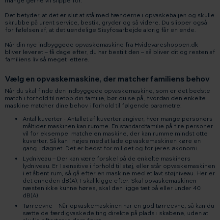
mange gerne vil slippe for.
Det betyder, at det er slut at stå med hænderne i opvaskebaljen og skulle
skrubbe på urent service, bestik, gryder og så videre. Du slipper også
for følelsen af, at det uendelige Sisyfosarbejde aldrig får en ende.
Når din nye indbyggede opvaskemaskine fra Hvidevareshoppen.dk
bliver leveret – få dage efter, du har bestilt den – så bliver dit og resten af
familiens liv så meget lettere.
Vælg en opvaskemaskine, der matcher familiens behov
Når du skal finde den indbyggede opvaskemaskine, som er det bedste
match i forhold til netop din familie, bør du se på, hvordan den enkelte
maskine matcher dine behov i forhold til følgende parametre:
Antal kuverter - Antallet af kuverter angiver, hvor mange personers
måltider maskinen kan rumme. En standardfamilie på fire personer
vil for eksempel matche en maskine, der kan rumme mindst otte
kuverter. Så kan I nøjes med at lade opvaskemaskinen køre en
gang i døgnet. Det er bedst for miljøet og for jeres økonomi.
Lydniveau – Der kan være forskel på de enkelte maskiners
lydniveau. Er I sensitive i forhold til støj, eller står opvaskemaskinen
i et åbent rum, så gå efter en maskine med et lavt støjniveau. Her er
det enheden dB(A), I skal kigge efter. Skal opvaskemaskinen
næsten ikke kunne høres, skal den ligge tæt på eller under 40
dB(A).
Tørreevne – Når opvaskemaskinen har en god tørreevne, så kan du
sætte de færdigvaskede ting direkte på plads i skabene, uden at