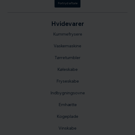
Fortryd aftale
Hvidevarer
Kummefrysere
Vaskemaskine
Tørretumbler
Køleskabe
Fryseskabe
Indbygningsovne
Emhætte
Kogeplade
Vinskabe