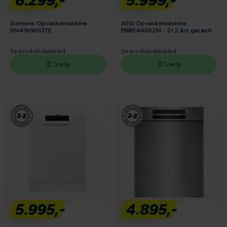
6.299,-
5.999,-
Siemens Opvaskemaskine
AEG Opvaskemaskine
SN43HW03TE
FBB54605ZM - 2+2 års garanti
Se produktdatablad
Se produktdatablad
Vælg
Vælg
5.995,-
4.895,-