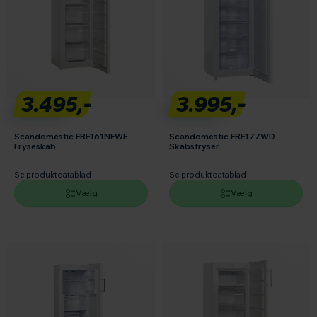
3.495,-
3.995,-
Scandomestic FRF161NFWE
Scandomestic FRF177WD
Fryseskab
Skabsfryser
Se produktdatablad
Se produktdatablad
Vælg
Vælg