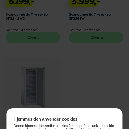
6.199,-
5.999,-
Scandomestic Fryseskab
Scandomestic Fryseskab
SFS242WE
SFS381W
Se produktdatablad
Se produktdatablad
Vælg
Vælg
4.495,-
Hjemmesiden anvender cookies
Denne hjemmeside sætter cookies for at opnå en funktionel side