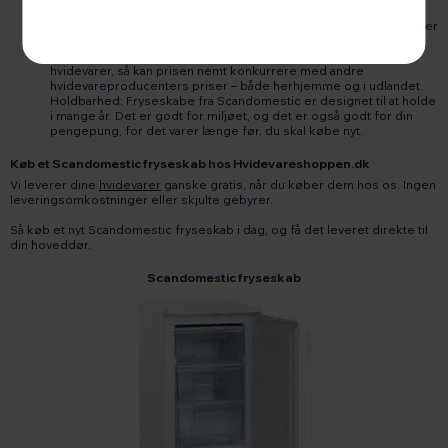
forskellige størrelser. Fra det helt lille table top fryseskab på
under 40 l til det klassiske fritstående fryseskab på helt op til over
400 l.
Prisen: Selvom du får høj kvalitet, når du vælger Scandomestic
hvidevarer, så kan prisen nemt konkurrere med andre
hvidevareproducenters priser – både herhjemme og i udlandet.
Holdbarhed: Fryseskabe fra Scandomestic er designet til at holde
i mange år. Det er godt for miljøet, og det er også godt for din
pengepung, for det varer længe før, du skal købe nyt.
Køb et Scandomestic fryseskab hos Hvidevareshoppen.dk
Vi leverer dine
hvidevarer
ganske gratis, når du køber dem hos os. Ingen
leveringsomkostninger eller skjulte gebyrer.
Så køb et nyt Scandomestic fryseskab i dag, og få det leveret direkte til
din hoveddør.
Scandomestic fryseskab