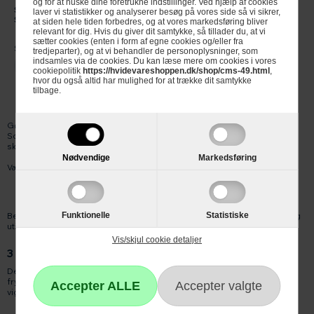
og for at huske dine foretrukne indstillinger. Ved hjælp af cookies
Scandomestic Fryseskab
laver vi statistikker og analyserer besøg på vores side så vi sikrer,
SFS206W
at siden hele tiden forbedres, og at vores markedsføring bliver
relevant for dig. Hvis du giver dit samtykke, så tillader du, at vi
sætter cookies (enten i form af egne cookies og/eller fra
Se produktdatablad
tredjeparter), og at vi behandler de personoplysninger, som
indsamles via de cookies. Du kan læse mere om cookies i vores
Ikke på lager
cookiepolitik
https://hvidevareshoppen.dk/shop/cms-49.html
,
hvor du også altid har mulighed for at trække dit samtykke
tilbage.
Gør det nemmere at finde det, du skal bruge i din fryser med et
Scandomestic fryseskab med åbne hylder eller gennemsigtige
skuffefronter.
Nødvendige
Markedsføring
Vælg mellem to forskellige slags fryseskabe:
Scandomestic fryseskab til private
Scancool fryseskab til professionelle
Begge typer fås med NoFrost-teknologi, så du ikke skal afrime i tide og
Funktionelle
Statistiske
utide.
Vis/skjul cookie detaljer
3 gode grunde til at købe et Scandomestic fryseskab
Der findes selvfølgelig rigtig mange gode grunde til at vælge et
fryseskab fra det danske brand Scandomstic. Herunder får du tre af de
vigtigste:
Flere størrelser: Scandomestic har fryseskabe i mange