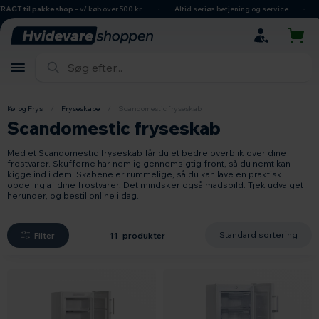
hovedindhold
søgning
navigation
indkøbskurv
 til pakkeshop
– v/ køb over 500 kr.
Altid seriøs betjening og service
Dansk
Køl og Frys
/
Fryseskabe
/
Scandomestic fryseskab
Scandomestic fryseskab
Med et Scandomestic fryseskab får du et bedre overblik over dine
frostvarer. Skufferne har nemlig gennemsigtig front, så du nemt kan
kigge ind i dem. Skabene er rummelige, så du kan lave en praktisk
opdeling af dine frostvarer. Det mindsker også madspild. Tjek udvalget
herunder, og bestil online i dag.
Filter
11 produkter