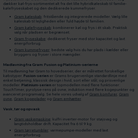
dækker køl-frys-sortimentet alt fra det lille hybridkøleskab til familie-
kølefryseskabet og den dedikerede kummefryser.
Gram køleskab
: fritstående og integrerede modeller. Vælg lille
køleskab til lejligheden eller fuld højde til familien.
Gram kølefryseskab
: kombinerer køl og frys i ét skab. Praktisk
valg når pladsen er begrænset.
Gram fryseskabe
: dedikeret fryser med stor kapacitet og lavt
energiforbrug.
Gram kummefryser
: bedste valg hvis du har plads i kælder eller
bryggers og fryser i store mængder.
Madlavning fra Gram: Fusion og Platinium-serierne
Til madlavning har Gram to hovedserier, der er målrettet forskellige
købstyper.
Fusion-serien
er Grams brugervenlige standardlinje med
enkel betjening, klassisk design i hvid, sort eller stål, og prisvenlige
modeller.
Platinium-serien
er topmodellen med flere funktioner:
TouchTimer, pyrolyse-rens på ovne, induktion med flere kogepunkter og
avanceret programvalg. Se hele vores udvalg af
Gram komfurer
,
Gram
ovne
,
Gram kogeplader
og
Gram emhætter
.
Vask, tør og opvask
Gram vaskemaskine
: kulfri inverter-motor for støjsvag og
langtidsholdbar drift. Kapacitet fra 6 til 9 kg.
Gram tørretumbler
: varmepumpe-modeller med lavt
energiforbrug.