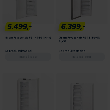
5.499,-
6.399,-
Gram Fryseskab FS441864N (v)
Gram Fryseskab FS481864N
X(V)1
Se produktdatablad
Se produktdatablad
Ikke på lager
Ikke på lager