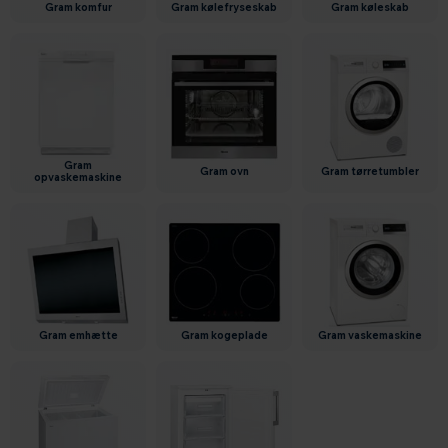
gram komfur
gram kølefryseskab
gram køleskab
gram
gram ovn
gram tørretumbler
opvaskemaskine
gram emhætte
gram kogeplade
gram vaskemaskine