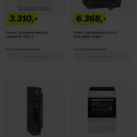
3.310,-
6.368,-
Gram Opvaskemaskine
Gram Vinkøleskab (sort)
OM6210-90T/1
VS54586-90B/1
Se produktdatablad
Se produktdatablad
Ikke på lager
Ikke på lager