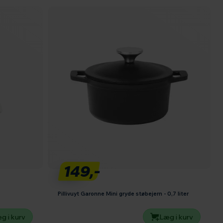
149,-
Pillivuyt Garonne Mini gryde støbejern - 0,7 liter
g i kurv
Læg i kurv