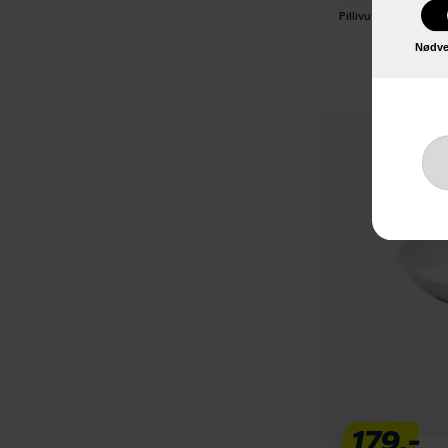
Pillivuyt Plissé Fad
Nødve
179,-