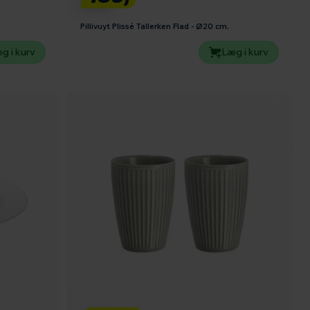
Pillivuyt Plissé Tallerken Flad - Ø20 cm.
g i kurv
Læg i kurv