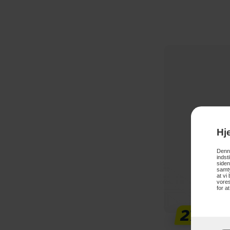
Hj
Denne
indst
siden
samty
at vi
vores
for a
279,-