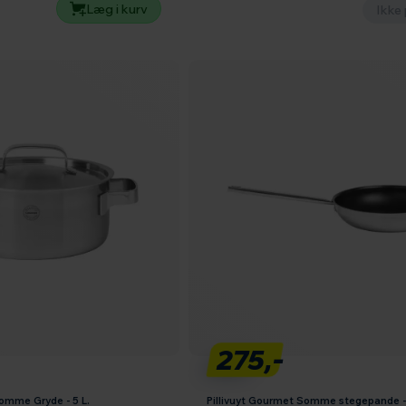
Læg i kurv
Ikke 
275,-
Somme Gryde - 5 L.
Pillivuyt Gourmet Somme stegepande 