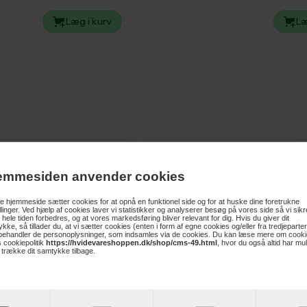
Læg i kurv
Læ
emmesiden anvender cookies
 hjemmeside sætter cookies for at opnå en funktionel side og for at huske dine foretrukne
illinger. Ved hjælp af cookies laver vi statistikker og analyserer besøg på vores side så vi sikre
 hele tiden forbedres, og at vores markedsføring bliver relevant for dig. Hvis du giver dit
kke, så tillader du, at vi sætter cookies (enten i form af egne cookies og/eller fra tredjeparter
 behandler de personoplysninger, som indsamles via de cookies. Du kan læse mere om cooki
 cookiepolitik
https://hvidevareshoppen.dk/shop/cms-49.html
, hvor du også altid har mu
t trække dit samtykke tilbage.
349,-