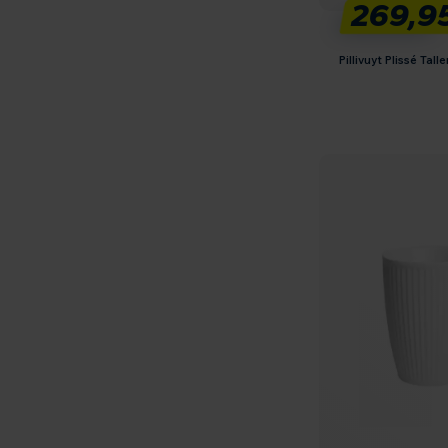
269,9
Pillivuyt Plissé Tall