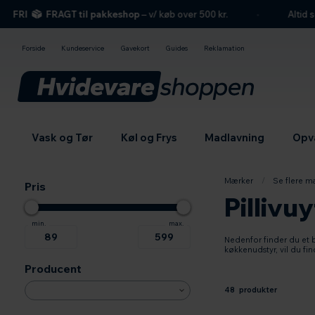
hovedindhold
søgning
navigation
indkøbskurv
RI
FRAGT til pakkeshop
– v/ køb over 500 kr.
Altid seriø
Forside
Kundeservice
Gavekort
Guides
Reklamation
Vask og Tør
Køl og Frys
Madlavning
Opv
Mærker
/
Se flere m
Pris
Pillivuy
Nedenfor finder du et b
køkkenudstyr, vil du fin
Producent
48 produkter