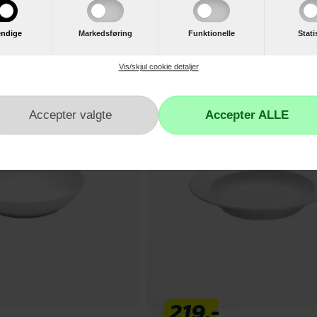
 24x12 cm.
Pillivuyt Plissé Fad 36x12 cm.
ndige
Markedsføring
Funktionelle
Stati
Læg i kurv
Læ
Vis/skjul cookie detaljer
219,-