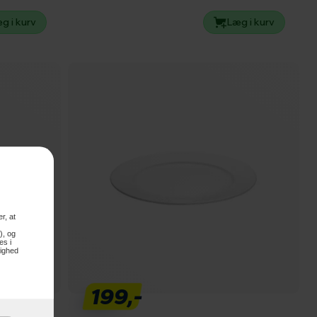
g i kurv
Læg i kurv
r, at
), og
es i
lighed
199,-