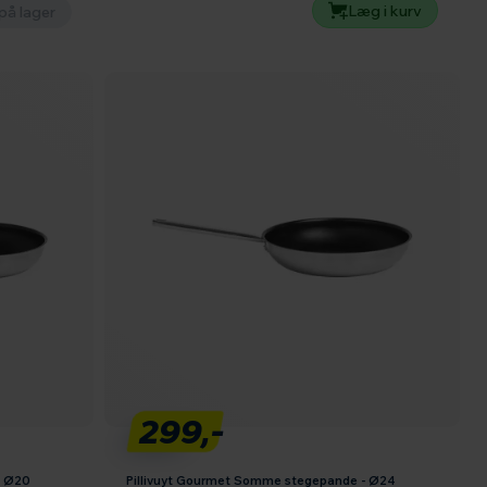
Læg i kurv
på lager
299,-
- Ø20
Pillivuyt Gourmet Somme stegepande - Ø24