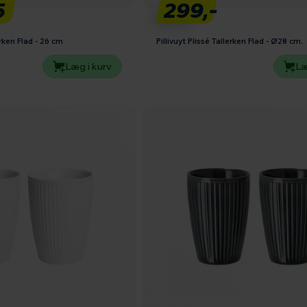
5
299,-
erken Flad - 26 cm
Pillivuyt Plissé Tallerken Flad - Ø28 cm.
Læg i kurv
Læ