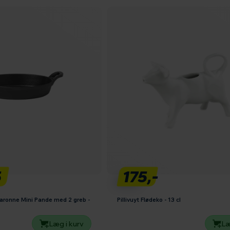
5
175,-
Garonne Mini Pande med 2 greb -
Pillivuyt Flødeko - 13 cl
Læg i kurv
Læ