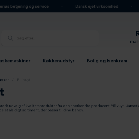
s betjening og service
Dansk ejet virksomhed
W
mai
askemaskiner
Køkkenudstyr
Bolig og Isenkram
ærker
/
Pillivuyt
t
redt udvalg af kvalitetsprodukter fra den anerkendte producent Pillivuyt. Uanset 
de et alsidigt sortiment, der passer til dine behov.