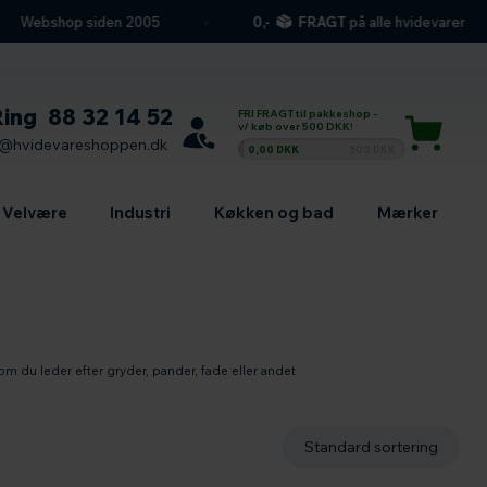
ebshop siden 2005
0,-
FRAGT
på alle hvidevarer
Ring
88 32 14 52
FRI FRAGT til pakkeshop -
v/ køb over 500 DKK!
l@hvidevareshoppen.dk
0,00 DKK
500 DKK
Velvære
Industri
Køkken og bad
Mærker
om du leder efter gryder, pander, fade eller andet