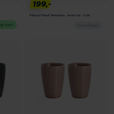
199,-
Pillivuyt Plissé Termokrus - Arctic Ice - 2 stk.
g i kurv
Ikke på lager