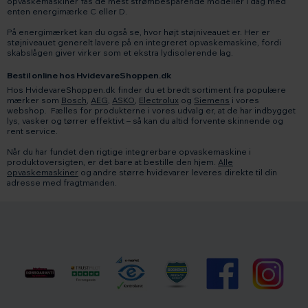
opvaskemaskiner fås de mest strømbesparende modeller i dag med
enten energimærke C eller D.
På energimærket kan du også se, hvor højt støjniveauet er. Her er
støjniveauet generelt lavere på en integreret opvaskemaskine, fordi
skabslågen giver virker som et ekstra lydisolerende lag.
Bestil online hos HvidevareShoppen.dk
Hos HvidevareShoppen.dk finder du et bredt sortiment fra populære
mærker som
Bosch
,
AEG
,
ASKO
,
Electrolux
og
Siemens
i vores
webshop. Fælles for produkterne i vores udvalg er, at de har indbygget
lys, vasker og tørrer effektivt – så kan du altid forvente skinnende og
rent service.
Når du har fundet den rigtige integrerbare opvaskemaskine i
produktoversigten, er det bare at bestille den hjem.
Alle
opvaskemaskiner
og andre større hvidevarer leveres direkte til din
adresse med fragtmanden.