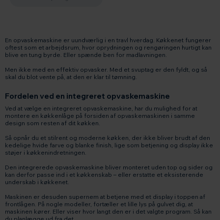
En opvaskemaskine er uundværlig i en travl hverdag. Køkkenet fungerer
oftest som et arbejdsrum, hvor oprydningen og rengøringen hurtigt kan
blive en tung byrde. Eller spænde ben for madlavningen.
Men ikke med en effektiv opvasker. Med et svuptag er den fyldt, og så
skal du blot vente på, at den er klar til tømning.
Fordelen ved en integreret opvaskemaskine
Ved at vælge en integreret opvaskemaskine, har du mulighed for at
montere en køkkenlåge på forsiden af opvaskemaskinen i samme
design som resten af dit køkken.
Så opnår du et stilrent og moderne køkken, der ikke bliver brudt af den
kedelige hvide farve og blanke finish, lige som betjening og display ikke
støjer i køkkenindretningen.
Den integrerede opvaskemaskine bliver monteret uden top og sider og
kan derfor passe ind i et køkkenskab – eller erstatte et eksisterende
underskab i køkkenet.
Maskinen er desuden supernem at betjene med et display i toppen af
frontlågen. På nogle modeller, fortæller et lille lys på gulvet dig, at
maskinen kører. Eller viser hvor langt den er i det valgte program. Så kan
du planlægge ud fra det.