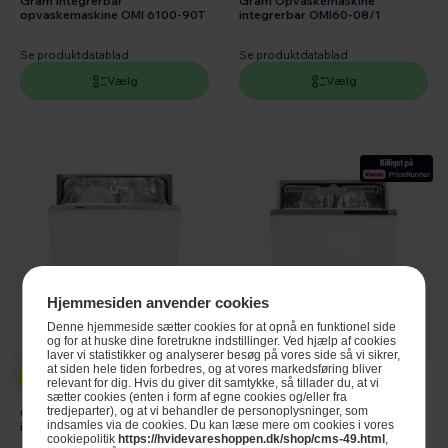
Gram integrerbar
Gram Opvaskemaskine
opvaskemaskine OMI 6100-90T
integrerbar OMI60-08/1
Se produktdatablad
Se produktdatablad
Vælg
Vælg
Hjemmesiden anvender cookies
Denne hjemmeside sætter cookies for at opnå en funktionel side
og for at huske dine foretrukne indstillinger. Ved hjælp af cookies
laver vi statistikker og analyserer besøg på vores side så vi sikrer,
4.757,-
4.695,-
at siden hele tiden forbedres, og at vores markedsføring bliver
relevant for dig. Hvis du giver dit samtykke, så tillader du, at vi
sætter cookies (enten i form af egne cookies og/eller fra
tredjeparter), og at vi behandler de personoplysninger, som
Gram Opvaskemaskine
Gram Opvaskemaskine
indsamles via de cookies. Du kan læse mere om cookies i vores
integrerbar OMI60-38 T/1
integrerbar OMI6240-90RT
cookiepolitik
https://hvidevareshoppen.dk/shop/cms-49.html
,