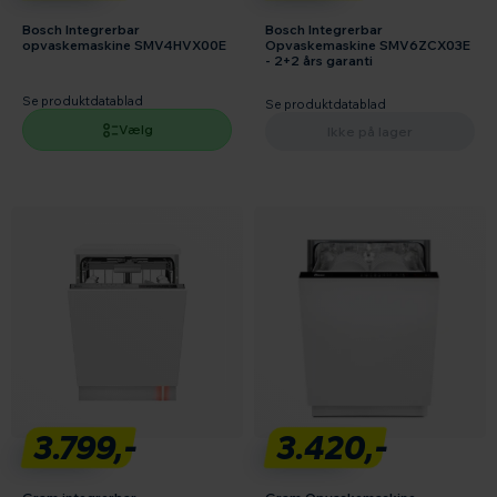
Bosch Integrerbar
Bosch Integrerbar
opvaskemaskine SMV4HVX00E
Opvaskemaskine SMV6ZCX03E
- 2+2 års garanti
Se produktdatablad
Se produktdatablad
Vælg
Ikke på lager
3.799,-
3.420,-