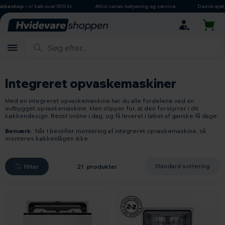
hovedindhold
søgning
navigation
indkøbskurv
p
– v/ køb over 500 kr.
Altid seriøs betjening og service
Dansk ejet virkso
Integreret opvaskemaskiner
Med en integreret opvaskemaskine har du alle fordelene ved en
indbygget opvaskemaskine. Men slipper for, at den forstyrrer i dit
køkkendesign. Bestil online i dag, og få leveret i løbet af ganske få dage.
Bemærk
: Når I bestiller montering af integreret opvaskemaskine, så
monteres køkkenlågen ikke.
Filter
21 produkter