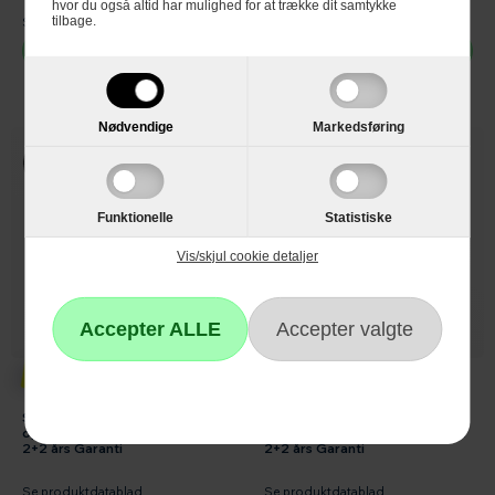
hvor du også altid har mulighed for at trække dit samtykke
tilbage.
Se produktdatablad
Se produktdatablad
Vælg
Vælg
Nødvendige
Markedsføring
Funktionelle
Statistiske
Vis/skjul cookie detaljer
9.699,-
12.699,-
Siemens Integrerbar
Siemens Integrerbar
opvaskemaskine SN63HX04ME
Opvaskemaskine SN65EX08CE
2+2 års Garanti
2+2 års Garanti
Se produktdatablad
Se produktdatablad