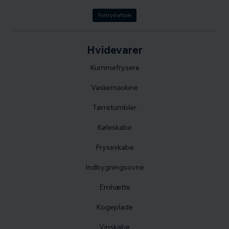
Fortryd aftale
Hvidevarer
Kummefrysere
Vaskemaskine
Tørretumbler
Køleskabe
Fryseskabe
Indbygningsovne
Emhætte
Kogeplade
Vinskabe