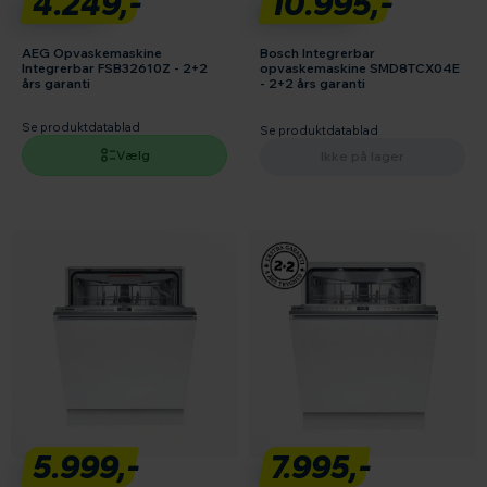
4.249,-
10.995,-
AEG Opvaskemaskine
Bosch Integrerbar
Integrerbar FSB32610Z - 2+2
opvaskemaskine SMD8TCX04E
års garanti
- 2+2 års garanti
Se produktdatablad
Se produktdatablad
Vælg
Ikke på lager
5.999,-
7.995,-