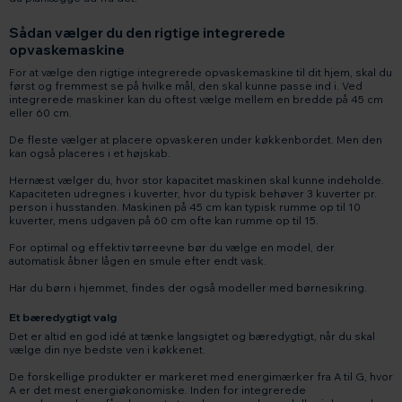
Sådan vælger du den rigtige integrerede
opvaskemaskine
For at vælge den rigtige integrerede opvaskemaskine til dit hjem, skal du
først og fremmest se på hvilke mål, den skal kunne passe ind i. Ved
integrerede maskiner kan du oftest vælge mellem en bredde på 45 cm
eller 60 cm.
De fleste vælger at placere opvaskeren under køkkenbordet. Men den
kan også placeres i et højskab.
Hernæst vælger du, hvor stor kapacitet maskinen skal kunne indeholde.
Kapaciteten udregnes i kuverter, hvor du typisk behøver 3 kuverter pr.
person i husstanden. Maskinen på 45 cm kan typisk rumme op til 10
kuverter, mens udgaven på 60 cm ofte kan rumme op til 15.
For optimal og effektiv tørreevne bør du vælge en model, der
automatisk åbner lågen en smule efter endt vask.
Har du børn i hjemmet, findes der også modeller med børnesikring.
Et bæredygtigt valg
Det er altid en god idé at tænke langsigtet og bæredygtigt, når du skal
vælge din nye bedste ven i køkkenet.
De forskellige produkter er markeret med energimærker fra A til G, hvor
A er det mest energiøkonomiske. Inden for integrerede