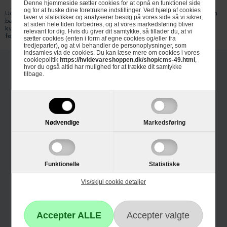
Denne hjemmeside sætter cookies for at opnå en funktionel side
og for at huske dine foretrukne indstillinger. Ved hjælp af cookies
Udforsk vores udvalg af bagepensel, oliepensel, madpensel og løft din
laver vi statistikker og analyserer besøg på vores side så vi sikrer,
bagning til et nyt niveau af ekspertise og finesse. Med produkter af høj
at siden hele tiden forbedres, og at vores markedsføring bliver
kvalitet og overlegen ydeevne er vores bagepensel det ultimative valg
relevant for dig. Hvis du giver dit samtykke, så tillader du, at vi
for enhver, der stræber efter perfektion i køkkenet.
sætter cookies (enten i form af egne cookies og/eller fra
tredjeparter), og at vi behandler de personoplysninger, som
indsamles via de cookies. Du kan læse mere om cookies i vores
cookiepolitik
https://hvidevareshoppen.dk/shop/cms-49.html
,
hvor du også altid har mulighed for at trække dit samtykke
tilbage.
Nødvendige
Markedsføring
Informationer
Om Hvidevareshoppen.dk
Funktionelle
Statistiske
Trustpilot
Vis/skjul cookie detaljer
E-mærket
4 års garanti