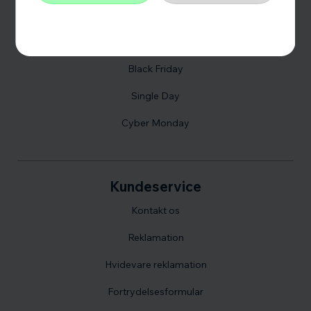
Guides
Links
Black Friday
Single Day
Cyber Monday
Kundeservice
Kontakt os
Reklamation
Hvidevare reklamation
Fortrydelsesformular