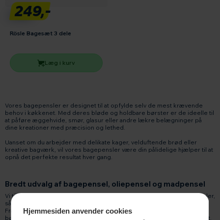
249,-
Rösle Bagesæt 3 dele
Læg i kurv
Vores bagepensler er designet til at opfylde selv de mest krævende
behov i køkkenet. Med deres bløde og holdbare børster er de ideelle til
at påføre æggehvide, smør, glasur eller andre lækre belægninger på
dine kreationer med præcision og lethed.
Uanset om du arbejder med delikate kager, velduftende brød eller
kreative bagværk, vil vores bagepensler være din pålidelige hjælper til at
opnå det perfekte resultat hver gang.
Bredt udvalg af bagepensel, oliepensel og madpensel
Vi tilbyder et udvalg af bagepensler i forskellige størrelser og materialer,
så du kan vælge den, der passer bedst til dine behov og præferencer.
Hjemmesiden anvender cookies
Fra traditionelle bagepensel med hår til moderne bagepensel silikone
børster, finder du det rette redskab til enhver opgave i vores sortiment.