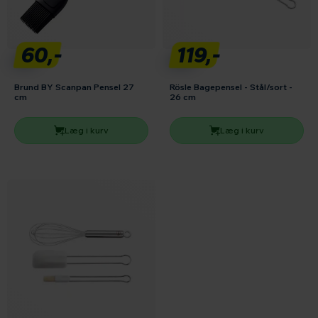
60,-
119,-
Brund BY Scanpan Pensel 27
Rösle Bagepensel - Stål/sort -
cm
26 cm
Læg i kurv
Læg i kurv