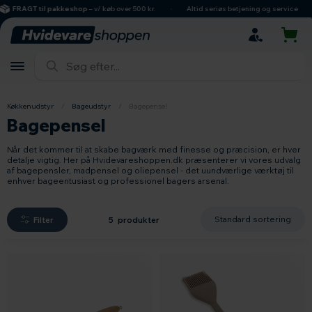
hovedindhold
søgning
navigation
indkøbskurv
FRAGT til pakkeshop
– v/ køb over 500 kr.
Altid seriøs betjening og service
Køkkenudstyr
/
Bageudstyr
/
Bagepensel
Bagepensel
Når det kommer til at skabe bagværk med finesse og præcision, er hver
detalje vigtig. Her på Hvidevareshoppen.dk præsenterer vi vores udvalg
af bagepensler, madpensel og oliepensel - det uundværlige værktøj til
enhver bageentusiast og professionel bagers arsenal.
Filter
5 produkter