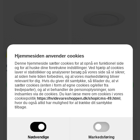
199,-
189,-
Hjemmesiden anvender cookies
Denne hjemmeside sætter cookies for at opnå en funktionel side
Pillivuyt Plissé Tallerken - Ø22
Pillivuyt Plissé Tallerken Flad -
og for at huske dine foretrukne indstillinger. Ved hjælp af cookies
cm.
Ø20 cm.
laver vi statistikker og analyserer besøg på vores side så vi sikrer,
at siden hele tiden forbedres, og at vores markedsføring bliver
relevant for dig. Hvis du giver dit samtykke, så tillader du, at vi
Læg i kurv
Læg i kurv
sætter cookies (enten i form af egne cookies og/eller fra
tredjeparter), og at vi behandler de personoplysninger, som
indsamles via de cookies. Du kan læse mere om cookies i vores
cookiepolitik
https://hvidevareshoppen.dk/shop/cms-49.html
,
hvor du også altid har mulighed for at trække dit samtykke
tilbage.
Nødvendige
Markedsføring