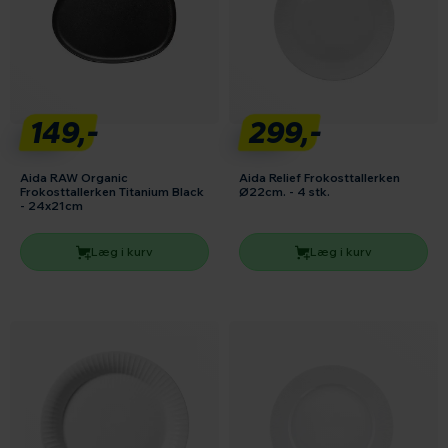
149,-
299,-
Aida RAW Organic
Aida Relief Frokosttallerken
Frokosttallerken Titanium Black
Ø22cm. - 4 stk.
- 24x21cm
Læg i kurv
Læg i kurv