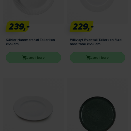
239,-
229,-
Kähler Hammershøi Tallerken -
Pillivuyt Eventail Tallerken Flad
Ø22cm
med fane Ø22 cm.
Læg i kurv
Læg i kurv