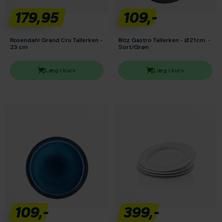
179,95
109,-
Rosendahl Grand Cru Tallerken -
Bitz Gastro Tallerken - Ø21cm. -
23 cm
Sort/Grøn
Læg i kurv
Læg i kurv
109,-
399,-