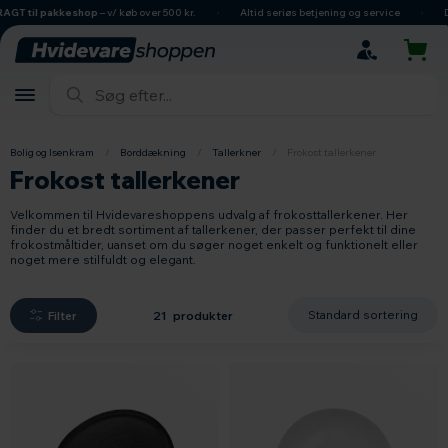
hovedindhold
søgning
navigation
indkøbskurv
l pakkeshop
– v/ køb over 500 kr.
Altid seriøs betjening og service
Dansk e
Bolig og Isenkram
/
Borddækning
/
Tallerkner
/
Frokost tallerkener
Frokost tallerkener
Velkommen til Hvidevareshoppens udvalg af frokosttallerkener. Her
finder du et bredt sortiment af tallerkener, der passer perfekt til dine
frokostmåltider, uanset om du søger noget enkelt og funktionelt eller
noget mere stilfuldt og elegant.
Filter
21 produkter