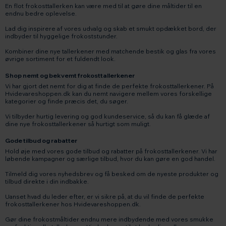
En flot frokosttallerken kan være med til at gøre dine måltider til en
endnu bedre oplevelse.
Lad dig inspirere af vores udvalg og skab et smukt opdækket bord, der
indbyder til hyggelige frokoststunder.
Kombiner dine nye tallerkener med matchende bestik og glas fra vores
øvrige sortiment for et fuldendt look.
Shop nemt og bekvemt frokosttallerkener
Vi har gjort det nemt for dig at finde de perfekte frokosttallerkener. På
Hvidevareshoppen.dk kan du nemt navigere mellem vores forskellige
kategorier og finde præcis det, du søger.
Vi tilbyder hurtig levering og god kundeservice, så du kan få glæde af
dine nye frokosttallerkener så hurtigt som muligt.
Gode tilbud og rabatter
Hold øje med vores gode tilbud og rabatter på frokosttallerkener. Vi har
løbende kampagner og særlige tilbud, hvor du kan gøre en god handel.
Tilmeld dig vores nyhedsbrev og få besked om de nyeste produkter og
tilbud direkte i din indbakke.
Uanset hvad du leder efter, er vi sikre på, at du vil finde de perfekte
frokosttallerkener hos Hvidevareshoppen.dk.
Gør dine frokostmåltider endnu mere indbydende med vores smukke