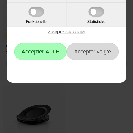
Funktionelle
Statistiske
219,-
299,-
Vis/skjul cookie detaljer
Pillivuyt Plissé Tallerken Flad -
Rosendahl Grand Cru Soft
24 cm.
Tallerken - Ø23 - 4 stk.
Læg i kurv
Læg i kurv