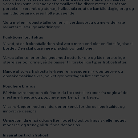
Vores frokosttallerkener er fremstillet af holdbare materialer såsom
porcelæn, keramik og stentøj, hvilket sikrer, at de kan tåle daglig brug og
samtidig bevare deres flotte udseende.
Vælg mellem robuste tallerkener til hverdagsbrug og mere delikate
varianter til særlige anledninger.
Funktionalitet i fokus
Vi ved, at en frokosttallerken skal være mere end blot en flot tilføjelse til
bordet. Den skal også være praktisk og funktionel.
Vores tallerkener er designet med dette for øje og fås i forskellige
størrelser og former, så de passer til forskellige typer frokostretter.
Mange af vores frokosttallerkener er desuden mikrobølgeovn- og
opvaskemaskinesikre, hvilket gør hverdagen lidt nemmere.
Populære brands
På Hvidevareshoppen.dk finder du frokosttallerkener fra nogle af de
mest anerkendte og populære mærker på markedet.
Vi samarbejder med brands, der er kendt for deres høje kvalitet og
innovative designs.
Uanset om du er på udkig efter noget tidløst og klassisk eller noget
moderne og trendy, vil du finde det hos os.
Inspiration til din frokost