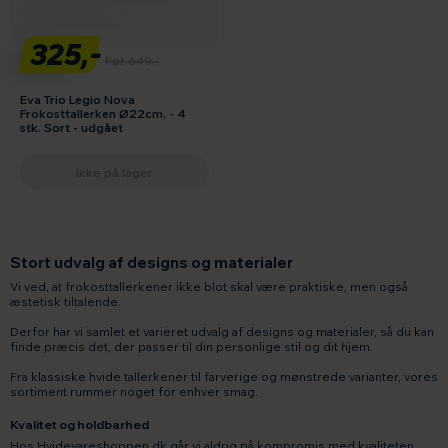
325,-
Før 649,-
Eva Trio Legio Nova
Frokosttallerken Ø22cm. - 4
stk. Sort - udgået
Ikke på lager
Stort udvalg af designs og materialer
Vi ved, at frokosttallerkener ikke blot skal være praktiske, men også
æstetisk tiltalende.
Derfor har vi samlet et varieret udvalg af designs og materialer, så du kan
finde præcis det, der passer til din personlige stil og dit hjem.
Fra klassiske hvide tallerkener til farverige og mønstrede varianter, vores
sortiment rummer noget for enhver smag.
Kvalitet og holdbarhed
Hos Hvidevareshoppen.dk går vi aldrig på kompromis med kvaliteten.