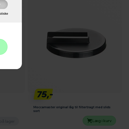
stiske
75,-
Moccamaster original låg til filtertragt med slids
sort
Læg i kurv
på lager