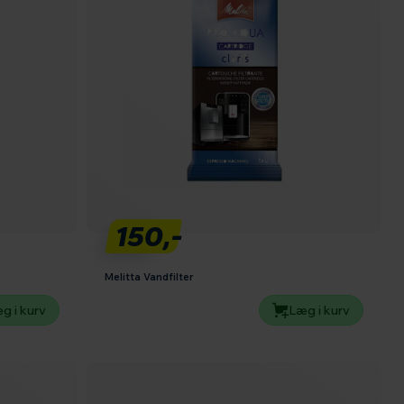
150,-
Melitta Vandfilter
g i kurv
Læg i kurv