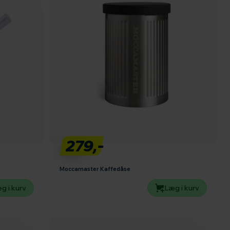
279,-
Moccamaster Kaffedåse
g i kurv
Læg i kurv