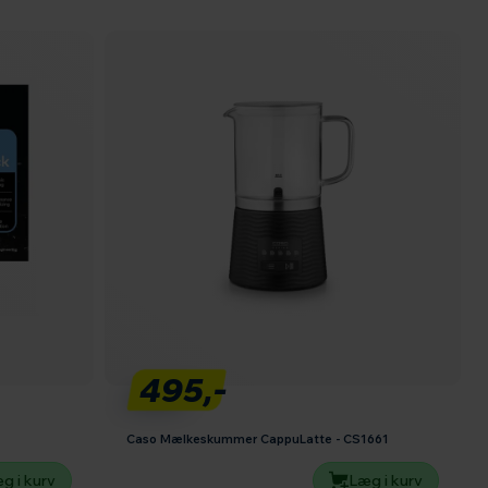
495,-
Caso Mælkeskummer CappuLatte - CS1661
g i kurv
Læg i kurv