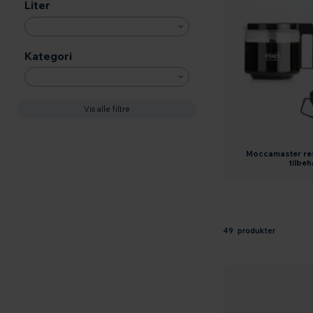
Liter
Kategori
Vis alle filtre
moccamaster reservedele og
tilbe
49 produkter