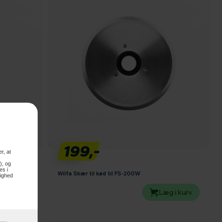
199,-
r, at
), og
es i
Wilfa Skær til kød til FS-200W
lighed
g i kurv
Læg i kurv