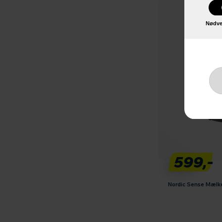
Nødve
599,-
Nordic Sense Mælk