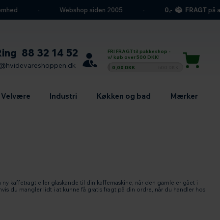
d
Webshop siden 2005
0,-
FRAGT
på alle h
Ring
88 32 14 52
FRI FRAGT til pakkeshop -
v/ køb over 500 DKK!
l@hvidevareshoppen.dk
0,00 DKK
500 DKK
Velvære
Industri
Køkken og bad
Mærker
 en ny kaffetragt eller glaskande til din kaffemaskine, når den gamle er gået i
hvis du mangler lidt i at kunne få gratis fragt på din ordre, når du handler hos