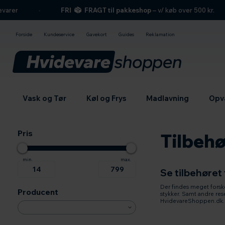
hovedindhold
søgning
navigation
indkøbskurv
r
FRI
FRAGT til pakkeshop
– v/ køb over 500 kr.
Forside
Kundeservice
Gavekort
Guides
Reklamation
Vask og Tør
Køl og Frys
Madlavning
Opv
Pris
Tilbehø
Se tilbehøret
Der findes meget forskel
Producent
stykker. Samt andre rese
HvidevareShoppen.dk.