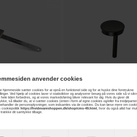
emmesiden anvender cookies
120,-
 hjemmeside sætter cookies for at opnå en funktionel side og for at huske dine foretrukne
illinger. Ved hjælp af cookies laver vi statistikker og analyserer besøg på vores side så vi sikre
 hele tiden forbedres, og at vores markedsføring bliver relevant for dig. Hvis du giver dit
kke, så tillader du, at vi sætter cookies (enten i form af egne cookies og/eller fra tredjeparter
 behandler de personoplysninger, som indsamles via de cookies. Du kan læse mere om cooki
e i stål
Stelton Vippeprop til termokande
 cookiepolitik
https://hvidevareshoppen.dk/shop/cms-49.html
, hvor du også altid har mu
t trække dit samtykke tilbage.
Læg i kurv
Læ