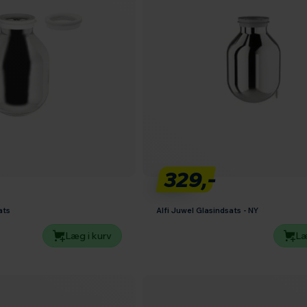
329,-
ats
Alfi Juwel Glasindsats - NY
Læg i kurv
Læ