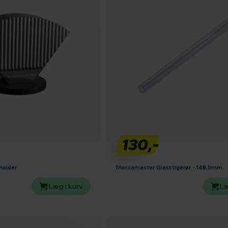
130,-
holder
Moccamaster Glasstigerør - 168,5mm.
Læg i kurv
Læ