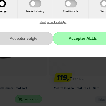
ndige
Markedsføring
Funktionelle
Stati
Vis/skjul cookie detaljer
119,-
Før 129,-
eskummer - mat sort
Melitta Original Tragt - 1 x 4 - Sort
Læg i kurv
Ikke 