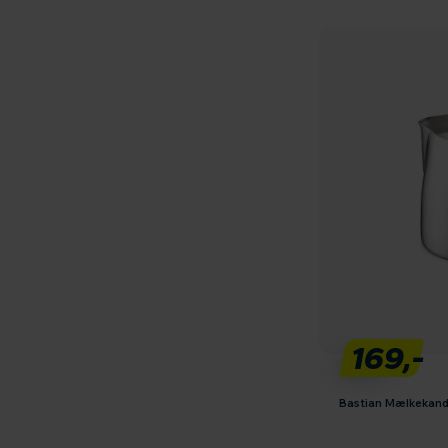
169,-
Bastian Mælkekande 