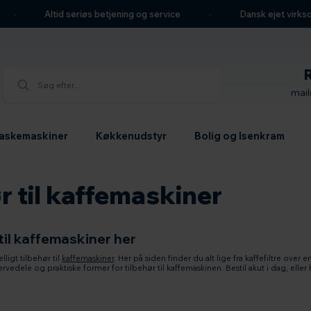
Altid seriøs betjening og service
Dansk ejet virksomhe
mai
askemaskiner
Køkkenudstyr
Bolig og Isenkram
r til kaffemaskiner
 til kaffemaskiner her
ligt tilbehør til
kaffemaskiner
. Her på siden finder du alt lige fra kaffefiltre over
rvedele og praktiske former for tilbehør til kaffemaskinen. Bestil akut i dag, eller 