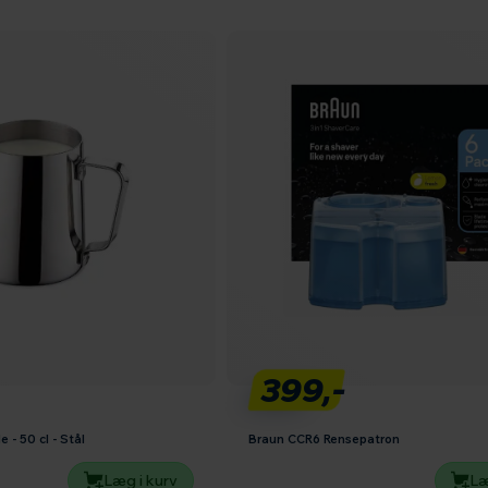
399,-
- 50 cl - Stål
Braun CCR6 Rensepatron
Læg i kurv
Læ