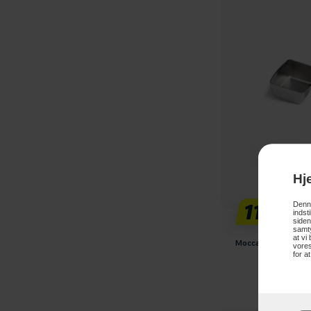
Hj
119,-
Denne
indst
siden
samty
at vi
Moccamaster Målesk
vores
for a