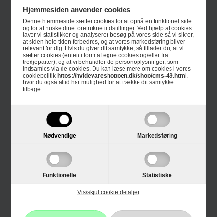
E-mærket
Hjemmesiden anvender cookies
Denne hjemmeside sætter cookies for at opnå en funktionel side
4 års garanti
og for at huske dine foretrukne indstillinger. Ved hjælp af cookies
laver vi statistikker og analyserer besøg på vores side så vi sikrer,
at siden hele tiden forbedres, og at vores markedsføring bliver
Guides
relevant for dig. Hvis du giver dit samtykke, så tillader du, at vi
sætter cookies (enten i form af egne cookies og/eller fra
tredjeparter), og at vi behandler de personoplysninger, som
Links
indsamles via de cookies. Du kan læse mere om cookies i vores
cookiepolitik
https://hvidevareshoppen.dk/shop/cms-49.html
,
hvor du også altid har mulighed for at trække dit samtykke
Black Friday
tilbage.
Single Day
Cyber Monday
Nødvendige
Markedsføring
Kundeservice
Funktionelle
Statistiske
Kontakt os
Vis/skjul cookie detaljer
Reklamation