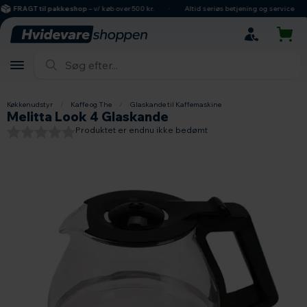
hovedindhold
søgning
navigation
indkøbskurv
FRAGT til pakkeshop
– v/ køb over 500 kr.
Altid seriøs betjening og service
Køkkenudstyr
/
Kaffe og The
/
Glaskande til Kaffemaskine
Melitta Look 4 Glaskande
Produktet er endnu ikke bedømt