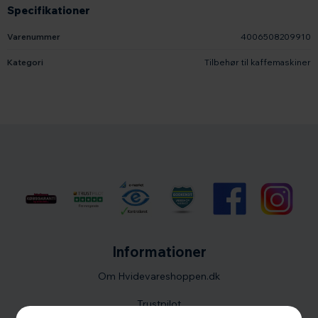
Specifikationer
Varenummer
4006508209910
Kategori
Tilbehør til kaffemaskiner
Informationer
Om Hvidevareshoppen.dk
Trustpilot