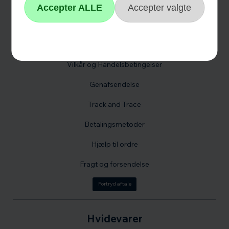
Hvidevare reklamation
Fortrydelsesformular
Fortrydelsesret
Vilkår og Handelsbetingelser
Genafsendelse
Track and Trace
Betalingsmetoder
Hjælp til ordre
Fragt og forsendelse
Fortryd aftale
Hvidevarer