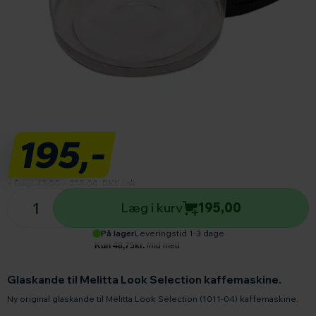
195,-
+ fragt 43,00
=
238,00
DKK i alt
Antal produkter
Læg i kurv
195,00
På lager
Leveringstid 1-3 dage
Glaskande til Melitta Look Selection kaffemaskine.
Ny original glaskande til Melitta Look Selection (1011-04) kaffemaskine.