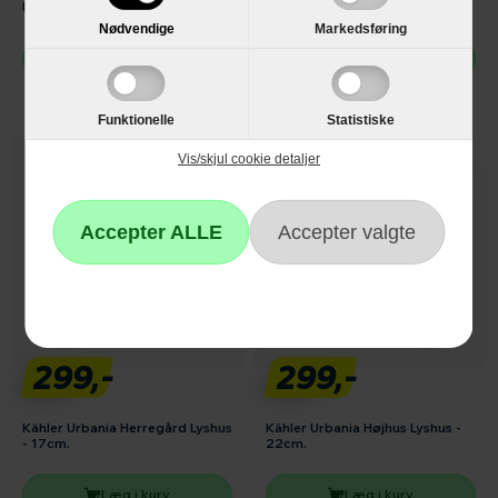
Lysestage - Ø7,5cm.
21cm.
Nødvendige
Markedsføring
Læg i kurv
Læg i kurv
Funktionelle
Statistiske
Vis/skjul cookie detaljer
299,-
299,-
Kähler Urbania Herregård Lyshus
Kähler Urbania Højhus Lyshus -
- 17cm.
22cm.
Læg i kurv
Læg i kurv