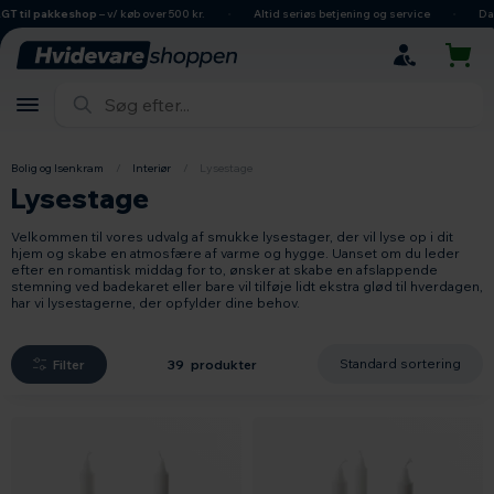
hovedindhold
søgning
navigation
indkøbskurv
akkeshop
– v/ køb over 500 kr.
Altid seriøs betjening og service
Dansk ejet 
Bolig og Isenkram
/
Interiør
/
Lysestage
Lysestage
Velkommen til vores udvalg af smukke lysestager, der vil lyse op i dit
hjem og skabe en atmosfære af varme og hygge. Uanset om du leder
efter en romantisk middag for to, ønsker at skabe en afslappende
stemning ved badekaret eller bare vil tilføje lidt ekstra glød til hverdagen,
har vi lysestagerne, der opfylder dine behov.
Filter
39 produkter