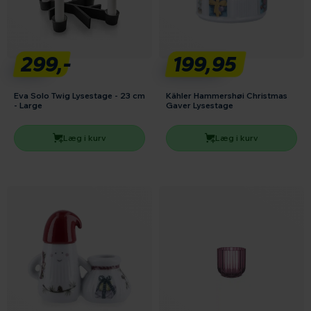
299,-
199,95
Eva Solo Twig Lysestage - 23 cm
Kähler Hammershøi Christmas
- Large
Gaver Lysestage
Læg i kurv
Læg i kurv