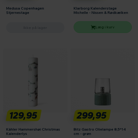
Medusa Copenhagen
Klarborg Kalenderstage
Stjernestage
Michelle - Nissen & Rødkælken
Læg i kurv
Ikke på lager
129,95
299,95
Kähler Hammershøi Christmas
Bitz Gastro Olielampe 8,5*14
Kalenderlys
cm - grøn