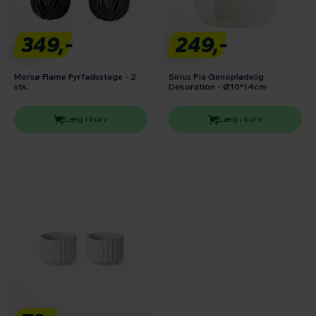
349,-
249,-
Morsø Flame Fyrfadsstage - 2
Sirius Pia Genopladelig
stk.
Dekoration - Ø10*14cm
Læg i kurv
Læg i kurv