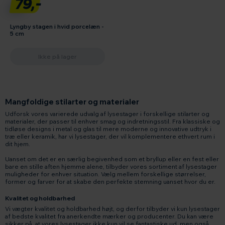
79,-
Lyngby stagen i hvid porcelæn -
5 cm
Ikke på lager
Mangfoldige stilarter og materialer
Udforsk vores varierede udvalg af lysestager i forskellige stilarter og
materialer, der passer til enhver smag og indretningsstil. Fra klassiske og
tidløse designs i metal og glas til mere moderne og innovative udtryk i
træ eller keramik, har vi lysestager, der vil komplementere ethvert rum i
dit hjem.
Uanset om det er en særlig begivenhed som et bryllup eller en fest eller
bare en stille aften hjemme alene, tilbyder vores sortiment af lysestager
muligheder for enhver situation. Vælg mellem forskellige størrelser,
former og farver for at skabe den perfekte stemning uanset hvor du er.
Kvalitet og holdbarhed
Vi vægter kvalitet og holdbarhed højt, og derfor tilbyder vi kun lysestager
af bedste kvalitet fra anerkendte mærker og producenter. Du kan være
sikker på, at vores lysestager ikke kun vil se fantastiske ud, men også