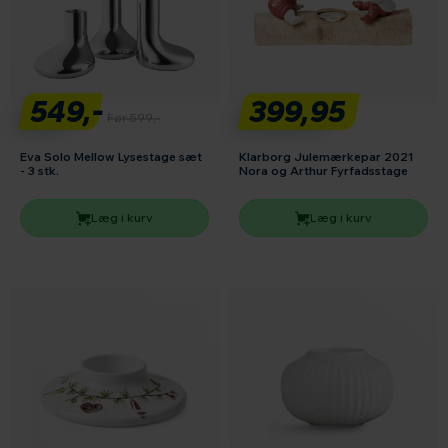
549,-
399,95
Før 599,-
Eva Solo Mellow Lysestage sæt
Klarborg Julemærkepar 2021
- 3 stk.
Nora og Arthur Fyrfadsstage
Læg i kurv
Læg i kurv