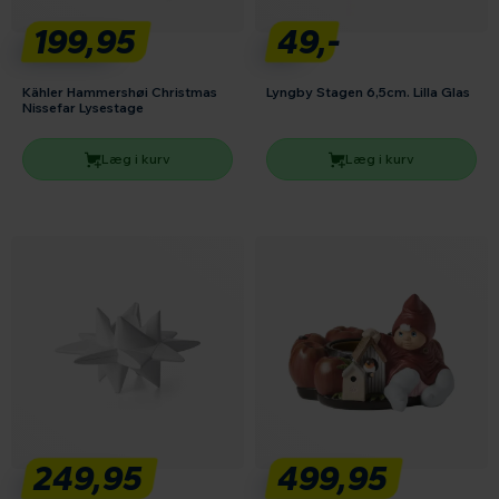
199,95
49,-
Kähler Hammershøi Christmas
Lyngby Stagen 6,5cm. Lilla Glas
Nissefar Lysestage
Læg i kurv
Læg i kurv
249,95
499,95