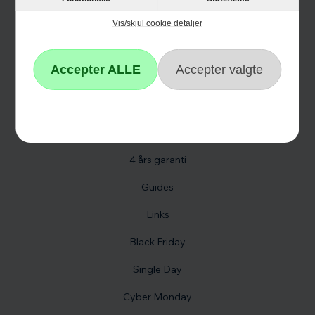
Vis/skjul cookie detaljer
Informationer
Om Hvidevareshoppen.dk
Trustpilot
E-mærket
4 års garanti
Guides
Links
Black Friday
Single Day
Cyber Monday