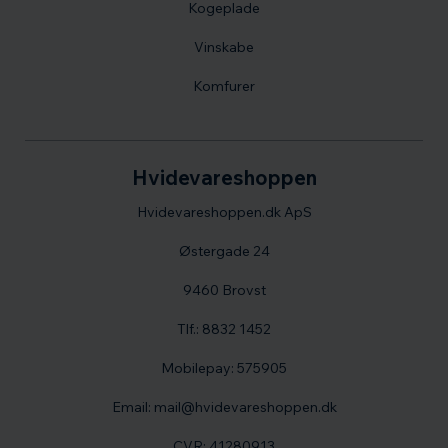
Kogeplade
Vinskabe
Komfurer
Hvidevareshoppen
Hvidevareshoppen.dk ApS
Østergade 24
9460 Brovst
Tlf.: 8832 1452
Mobilepay: 575905
Email: mail@hvidevareshoppen.dk
CVR: 41280913