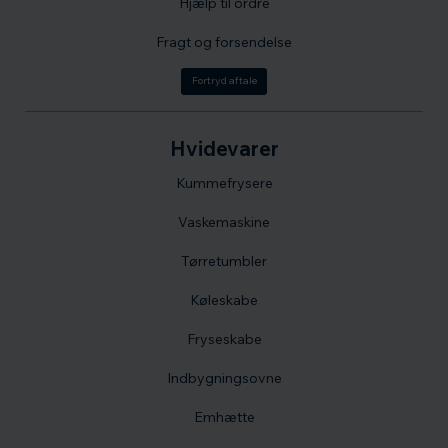
Hjælp til ordre
Fragt og forsendelse
Fortryd aftale
Hvidevarer
Kummefrysere
Vaskemaskine
Tørretumbler
Køleskabe
Fryseskabe
Indbygningsovne
Emhætte