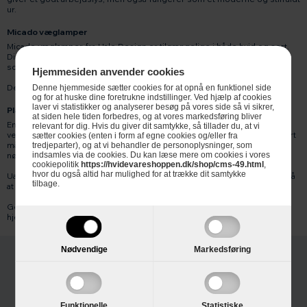
ur.
Micado væglamper
Micado væglamper fra Halo Design er tilgængelige i både hvid og sort.
Disse lamper er perfekte til at skabe stemningsbelysning i stuen eller
soveværelset.
Hjemmesiden anvender cookies
Deres minimalistiske design passer ind i enhver indretning.
Denne hjemmeside sætter cookies for at opnå en funktionel side
og for at huske dine foretrukne indstillinger. Ved hjælp af cookies
laver vi statistikker og analyserer besøg på vores side så vi sikrer,
Plafond med ventilator
at siden hele tiden forbedres, og at vores markedsføring bliver
En af de mere unikke produkter fra Halo Design er deres plafond med
relevant for dig. Hvis du giver dit samtykke, så tillader du, at vi
ventilator. Denne lampe kombinerer belysning og ventilation på en smart
sætter cookies (enten i form af egne cookies og/eller fra
måde, hvilket gør den ideel til rum, hvor både lys og luftcirkulation er
tredjeparter), og at vi behandler de personoplysninger, som
nødvendigt.
indsamles via de cookies. Du kan læse mere om cookies i vores
cookiepolitik
https://hvidevareshoppen.dk/shop/cms-49.html
,
hvor du også altid har mulighed for at trække dit samtykke
Uanset hvilket produkt du vælger fra Halo Design, kan du være sikker på
tilbage.
at få høj kvalitet og et stilfuldt design.
Gennemse vores udvalg og find den perfekte belysningsløsning til dit
hjem hos Hvidevareshoppen.dk.
Nødvendige
Markedsføring
Funktionelle
Statistiske