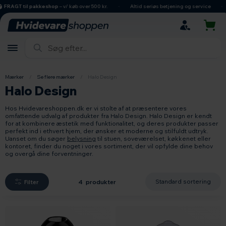
hovedindhold
søgning
navigation
indkøbskurv
RAGT til pakkeshop
– v/ køb over 500 kr.
Altid seriøs betjening og service
Mærker
/
Se flere mærker
/
Halo Design
Halo Design
Hos Hvidevareshoppen.dk er vi stolte af at præsentere vores
omfattende udvalg af produkter fra Halo Design. Halo Design er kendt
for at kombinere æstetik med funktionalitet, og deres produkter passer
perfekt ind i ethvert hjem, der ønsker et moderne og stilfuldt udtryk.
Uanset om du søger
belysning
til stuen, soveværelset, køkkenet eller
kontoret, finder du noget i vores sortiment, der vil opfylde dine behov
og overgå dine forventninger.
Filter
4 produkter