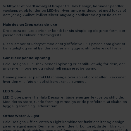
Vi tilbyder et bredt udvalg af lamper fra Halo Design, herunder pendler,
væglamper, plafonder og LED-lys. Hver lampe er designet med fokus på
detaljer og kvalitet, hvilket sikrer langvarig holdbarhed og en tidløs stil.
Halo design Drop extra de luxe
Drop extra de luxe serien er kendt for sin simple og elegante form, der
passer ind i enhver indretningsstil.
Disse lamper er udstyret med energieffektive LED-pærer, som giver et
behageligt og varmt lys, der skaber en hyggelig atmosfære i dit hjem.
Gun Black pendel ophæng
Halo Designs Gun Black pendel ophæng er et stilfuldt valg for dem, der
ønsker en moderne og industrielt inspireret belysning.
Denne pendel er perfekt til at hænge over spisebordet eller i køkkenet,
hvor den vil tilføje en sofistikeret kant til rummet.
LED Globe
LED Globe pærer fra Halo Design er både energieffektive og stilfulde.
Med deres store, runde form og varme lys er de perfekte til at skabe en
hyggelig stemning i ethvert rum.
Office Watch & Light
Halo Designs Office Watch & Light kombinerer funktionalitet og design
på en elegant måde. Denne lampe er ideel til kontoret, da den ikke kun
giver et godt arbejdslys, men også fungerer som et moderne og stilfuldt