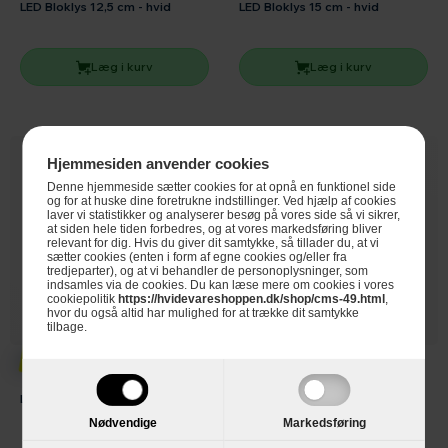
LED Bloklys 12,5 cm - hvid
LED Bloklys 15 cm - hvid
Læg i kurv
Læg i kurv
Hjemmesiden anvender cookies
Denne hjemmeside sætter cookies for at opnå en funktionel side
og for at huske dine foretrukne indstillinger. Ved hjælp af cookies
laver vi statistikker og analyserer besøg på vores side så vi sikrer,
at siden hele tiden forbedres, og at vores markedsføring bliver
relevant for dig. Hvis du giver dit samtykke, så tillader du, at vi
sætter cookies (enten i form af egne cookies og/eller fra
tredjeparter), og at vi behandler de personoplysninger, som
indsamles via de cookies. Du kan læse mere om cookies i vores
cookiepolitik
https://hvidevareshoppen.dk/shop/cms-49.html
,
hvor du også altid har mulighed for at trække dit samtykke
tilbage.
119,-
129,95
LED Bloklys 18 cm - hvid
Medusa Copenhagen
Juleophæng Garder
Nødvendige
Markedsføring