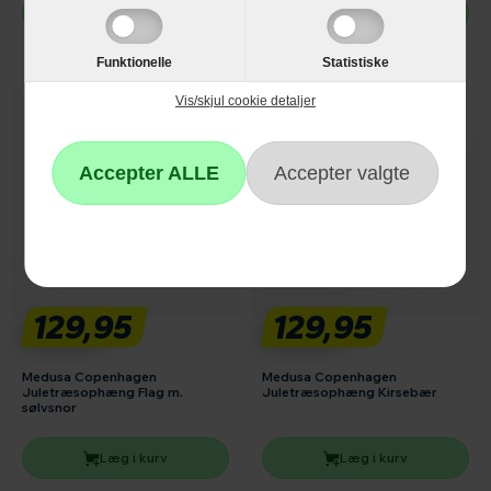
Læg i kurv
Læg i kurv
Funktionelle
Statistiske
Vis/skjul cookie detaljer
129,95
129,95
Medusa Copenhagen
Medusa Copenhagen
Juletræsophæng Flag m.
Juletræsophæng Kirsebær
sølvsnor
Læg i kurv
Læg i kurv