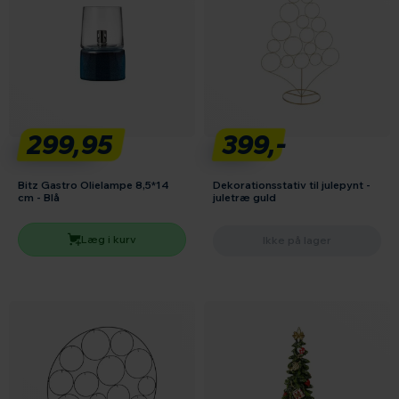
299,95
399,-
Bitz Gastro Olielampe 8,5*14
Dekorationsstativ til julepynt -
cm - Blå
juletræ guld
Læg i kurv
Ikke på lager