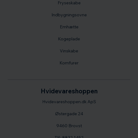
Fryseskabe
Indbygningsovne
Emhætte
Kogeplade
Vinskabe
Komfurer
Hvidevareshoppen
Hvidevareshoppen.dk ApS
Østergade 24
9460 Brovst
Tlf.: 8832 1452