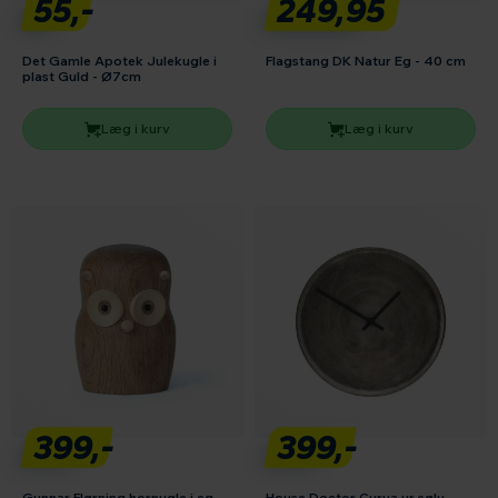
55,-
249,95
Det Gamle Apotek Julekugle i
Flagstang DK Natur Eg - 40 cm
plast Guld - Ø7cm
Læg i kurv
Læg i kurv
399,-
399,-
Gunnar Flørning hornugle i eg -
House Doctor Curva ur sølv