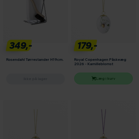
349,-
179,-
Rosendahl Tørrestander H19cm.
Royal Copenhagen Påskeæg
2026 - Kamilleblomst
Læg i kurv
Ikke på lager