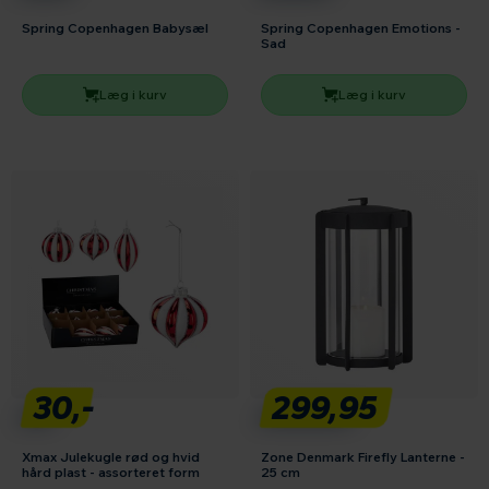
Spring Copenhagen Babysæl
Spring Copenhagen Emotions -
Sad
Læg i kurv
Læg i kurv
30,-
299,95
Xmax Julekugle rød og hvid
Zone Denmark Firefly Lanterne -
hård plast - assorteret form
25 cm