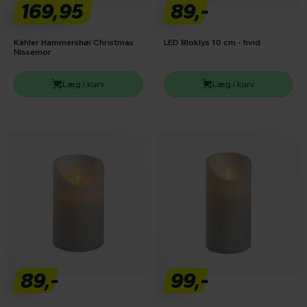
169,95
89,-
Kähler Hammershøi Christmas
LED Bloklys 10 cm - hvid
Nissemor
Læg i kurv
Læg i kurv
89,-
99,-