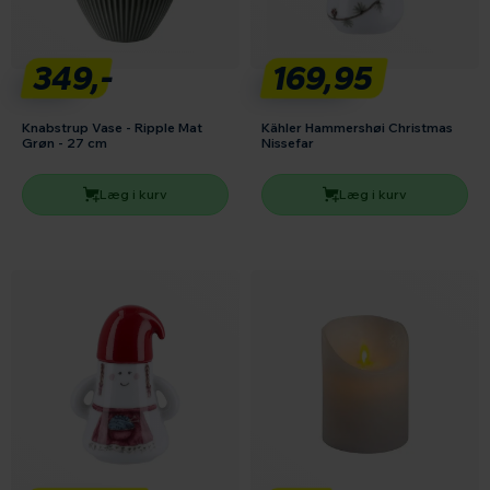
349,-
169,95
Knabstrup Vase - Ripple Mat
Kähler Hammershøi Christmas
Grøn - 27 cm
Nissefar
Læg i kurv
Læg i kurv