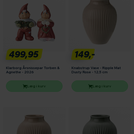
499,95
149,-
Klarborg Årsnissepar Torben &
Knabstrup Vase - Ripple Mat
Agnethe - 2026
Dusty Rose - 12,5 cm
Læg i kurv
Læg i kurv