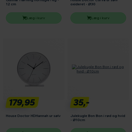
12 cm
oxideret - Ø30
Læg i kurv
Læg i kurv
179,95
35,-
House Doctor HDHannah ur sølv
Julekugle Bon Bon i rød og hvid
- Ø10cm