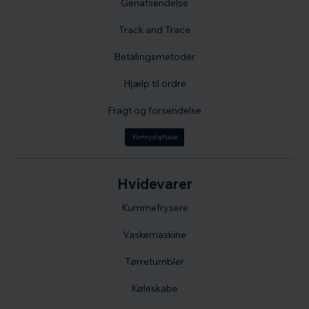
Genafsendelse
Track and Trace
Betalingsmetoder
Hjælp til ordre
Fragt og forsendelse
Fortryd aftale
Hvidevarer
Kummefrysere
Vaskemaskine
Tørretumbler
Køleskabe