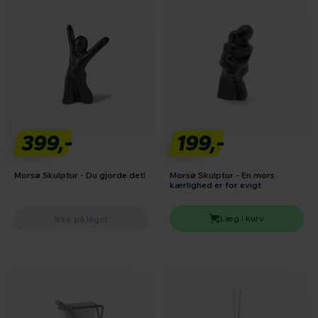
399,-
199,-
Morsø Skulptur - Du gjorde det!
Morsø Skulptur - En mors
kærlighed er for evigt
Læg i kurv
Ikke på lager