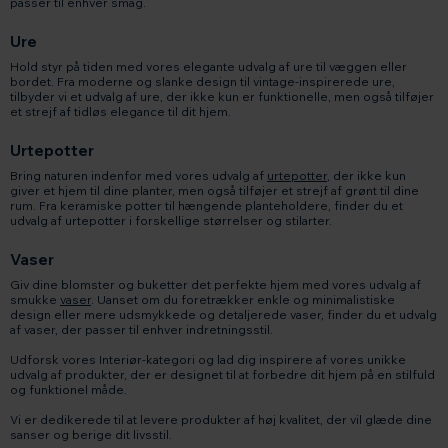
passer til enhver smag.
Ure
Hold styr på tiden med vores elegante udvalg af ure til væggen eller
bordet. Fra moderne og slanke design til vintage-inspirerede ure,
tilbyder vi et udvalg af ure, der ikke kun er funktionelle, men også tilføjer
et strejf af tidløs elegance til dit hjem.
Urtepotter
Bring naturen indenfor med vores udvalg af
urtepotter
, der ikke kun
giver et hjem til dine planter, men også tilføjer et strejf af grønt til dine
rum. Fra keramiske potter til hængende planteholdere, finder du et
udvalg af urtepotter i forskellige størrelser og stilarter.
Vaser
Giv dine blomster og buketter det perfekte hjem med vores udvalg af
smukke
vaser
. Uanset om du foretrækker enkle og minimalistiske
design eller mere udsmykkede og detaljerede vaser, finder du et udvalg
af vaser, der passer til enhver indretningsstil.
Udforsk vores Interiør-kategori og lad dig inspirere af vores unikke
udvalg af produkter, der er designet til at forbedre dit hjem på en stilfuld
og funktionel måde.
Vi er dedikerede til at levere produkter af høj kvalitet, der vil glæde dine
sanser og berige dit livsstil.