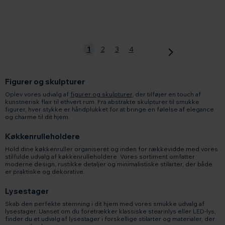
1
2
3
4
Figurer og skulpturer
Oplev vores udvalg af
figurer og skulpturer
, der tilføjer en touch af
kunstnerisk flair til ethvert rum. Fra abstrakte skulpturer til smukke
figurer, hver stykke er håndplukket for at bringe en følelse af elegance
og charme til dit hjem.
Køkkenrulleholdere
Hold dine køkkenruller organiseret og inden for rækkevidde med vores
stilfulde udvalg af køkkenrulleholdere. Vores sortiment omfatter
moderne design, rustikke detaljer og minimalistiske stilarter, der både
er praktiske og dekorative.
Lysestager
Skab den perfekte stemning i dit hjem med vores smukke udvalg af
lysestager. Uanset om du foretrækker klassiske stearinlys eller LED-lys,
finder du et udvalg af lysestager i forskellige stilarter og materialer, der