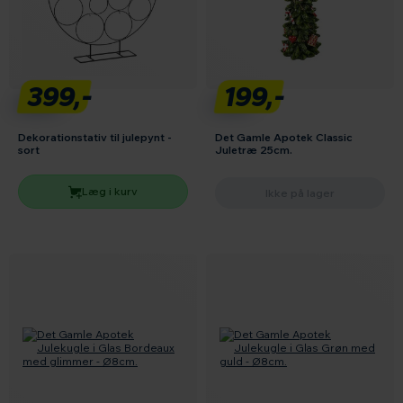
399,-
199,-
Dekorationstativ til julepynt -
Det Gamle Apotek Classic
sort
Juletræ 25cm.
Læg i kurv
Ikke på lager