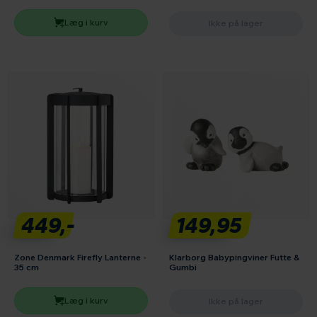
Læg i kurv
Ikke på lager
449,-
149,95
Zone Denmark Firefly Lanterne -
Klarborg Babypingviner Futte &
35 cm
Gumbi
Læg i kurv
Ikke på lager