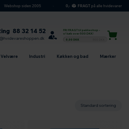
bshop siden 2005
0,-
FRAGT
på alle hvidevarer
Ring
88 32 14 52
FRI FRAGT til pakkeshop -
v/ køb over 500 DKK!
l@hvidevareshoppen.dk
0,00 DKK
500 DKK
Velvære
Industri
Køkken og bad
Mærker