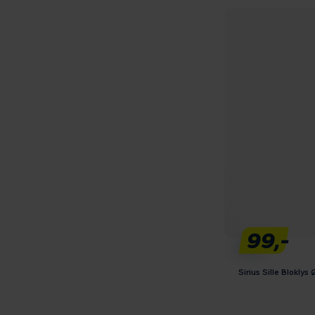
99,-
Sirius Sille Blokly