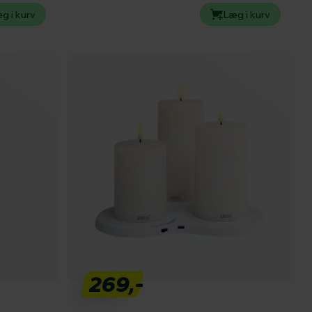
g i kurv
Læg i kurv
269,-