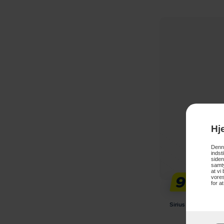
Hj
Denne
indst
siden
samty
at vi
99,-
vores
for a
Sirius Sille Blokly