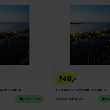
149,-
skæde 40 LED lys
Sirius Easy-Line Lyskæde 400 LED lys
Læg i kurv
Læ
d
Se produktdatablad