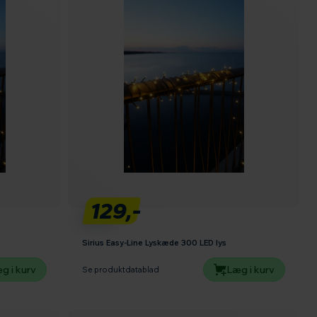
129,-
Sirius Easy-Line Lyskæde 300 LED lys
g i kurv
Læg i kurv
Se produktdatablad