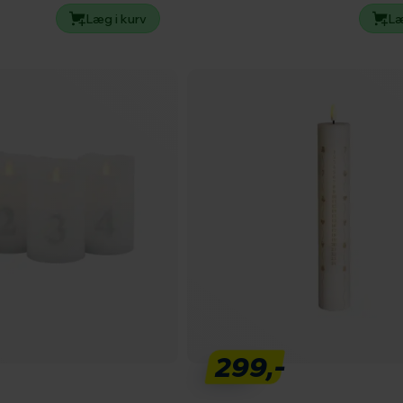
Læg i kurv
Læ
299,-