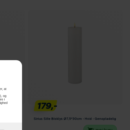
r, at
), og
es i
179,-
lighed
Genopladelig
Sirius Sille Bloklys Ø7,5*30cm - Hvid - Genopladelig
g i kurv
Læg i kurv