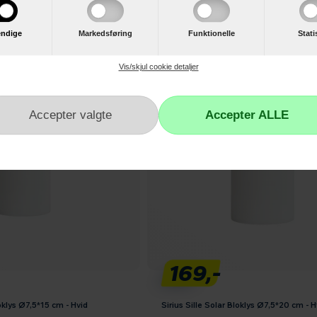
ndige
Markedsføring
Funktionelle
Stati
Vis/skjul cookie detaljer
169,-
loklys Ø7,5*15 cm - Hvid
Sirius Sille Solar Bloklys Ø7,5*20 cm - H