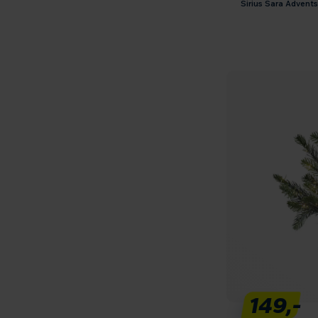
Sirius Sara Adventsl
149,-