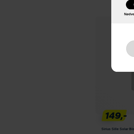
Nødve
149,-
Sirius Sille Solar B