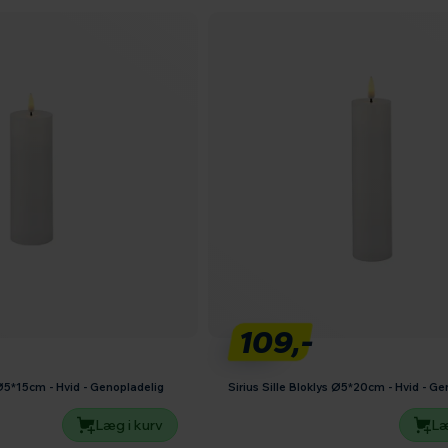
109,-
s Ø5*15cm - Hvid - Genopladelig
Sirius Sille Bloklys Ø5*20cm - Hvid - Ge
Læg i kurv
Læ