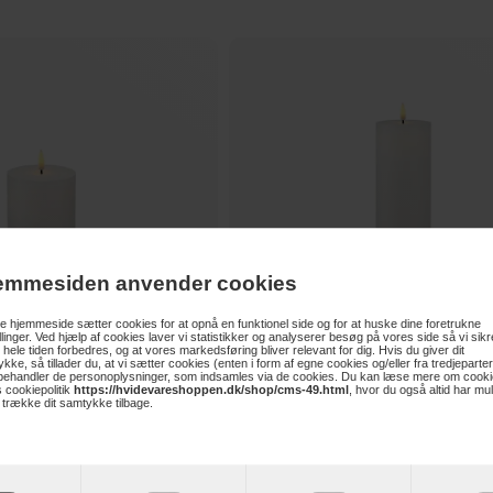
emmesiden anvender cookies
 hjemmeside sætter cookies for at opnå en funktionel side og for at huske dine foretrukne
illinger. Ved hjælp af cookies laver vi statistikker og analyserer besøg på vores side så vi sikre
 hele tiden forbedres, og at vores markedsføring bliver relevant for dig. Hvis du giver dit
kke, så tillader du, at vi sætter cookies (enten i form af egne cookies og/eller fra tredjeparter
 behandler de personoplysninger, som indsamles via de cookies. Du kan læse mere om cooki
159,-
 cookiepolitik
https://hvidevareshoppen.dk/shop/cms-49.html
, hvor du også altid har mu
t trække dit samtykke tilbage.
s Ø7,5*10cm - Hvid - Genopladelig
Sirius Sille Bloklys Ø7,5*25cm - Hvid - 
Læg i kurv
Læ