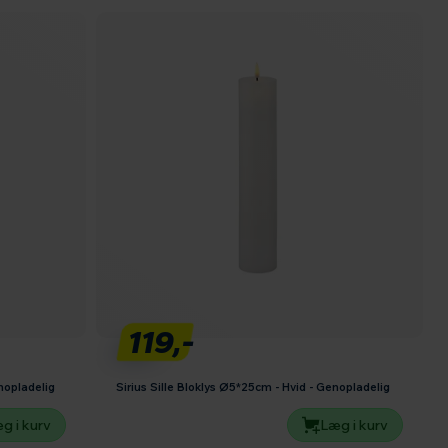
119,-
nopladelig
Sirius Sille Bloklys Ø5*25cm - Hvid - Genopladelig
g i kurv
Læg i kurv