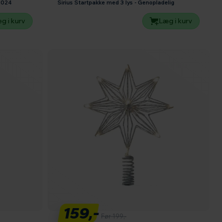
 2024
Sirius Startpakke med 3 lys - Genopladelig
g i kurv
Læg i kurv
159,-
Før 199,-