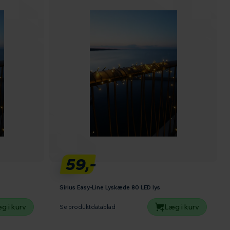
59,-
Sirius Easy-Line Lyskæde 80 LED lys
g i kurv
Læg i kurv
Se produktdatablad