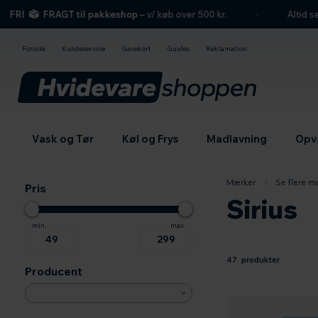
hovedindhold
søgning
navigation
indkøbskurv
I
FRAGT til pakkeshop
– v/ køb over 500 kr.
Altid seriøs
Forside
Kundeservice
Gavekort
Guides
Reklamation
Vask og Tør
Køl og Frys
Madlavning
Opv
Mærker
/
Se flere m
Pris
Sirius
47 produkter
Producent