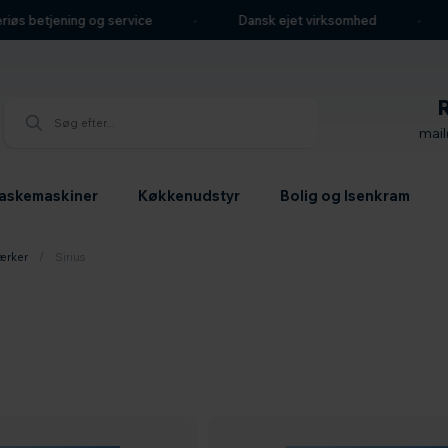
 betjening og service
Dansk ejet virksomhed
We
mai
askemaskiner
Køkkenudstyr
Bolig og Isenkram
ærker
/
Sirius