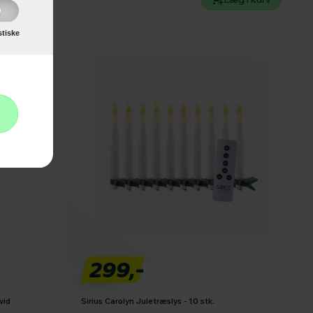
stiske
299,-
vid
Sirius Carolyn Juletræslys - 10 stk.