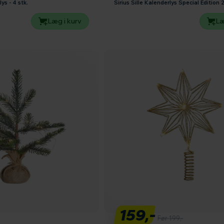
ys - 4 stk.
Sirius Sille Kalenderlys Special Edition
Læg i kurv
Læ
159,-
Før 199,-