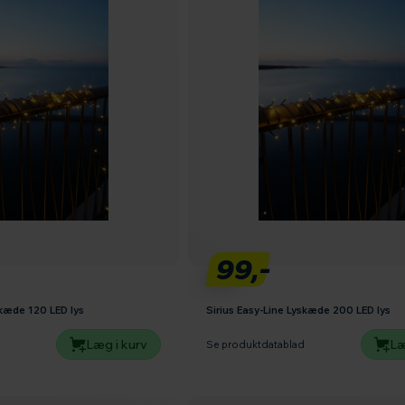
99,-
skæde 120 LED lys
Sirius Easy-Line Lyskæde 200 LED lys
Læg i kurv
Læ
d
Se produktdatablad