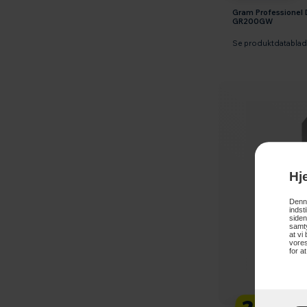
Gram Professionel
GR200GW
Se produktdatabla
Hj
Denne
indst
siden
samty
at vi
vores
for a