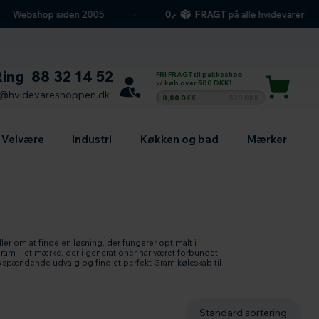
ebshop siden 2005
0,-
FRAGT
på alle hvidevarer
Ring
88 32 14 52
FRI FRAGT til pakkeshop -
v/ køb over 500 DKK!
l@hvidevareshoppen.dk
0,00 DKK
500 DKK
Velvære
Industri
Køkken og bad
Mærker
er om at finde en løsning, der fungerer optimalt i
ram – et mærke, der i generationer har været forbundet
res spændende udvalg og find et perfekt Gram køleskab til