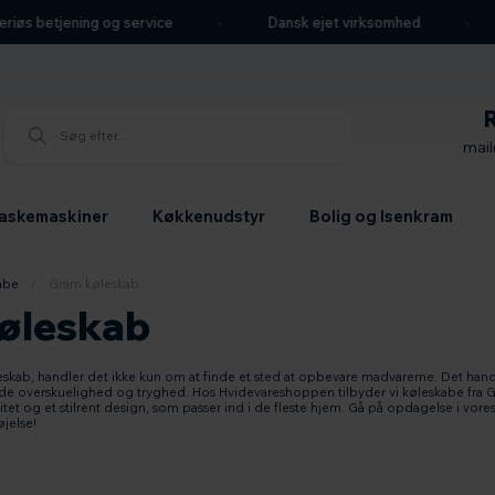
s betjening og service
Dansk ejet virksomhed
W
mai
askemaskiner
Køkkenudstyr
Bolig og Isenkram
abe
/
Gram køleskab
øleskab
skab, handler det ikke kun om at finde et sted at opbevare madvarerne. Det handl
e overskuelighed og tryghed. Hos Hvidevareshoppen tilbyder vi køleskabe fra G
litet og et stilrent design, som passer ind i de fleste hjem. Gå på opdagelse i vo
øjelse!