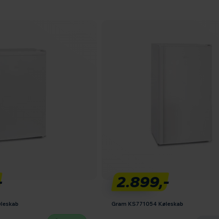
-
2.899,-
leskab
Gram KS771054 Køleskab