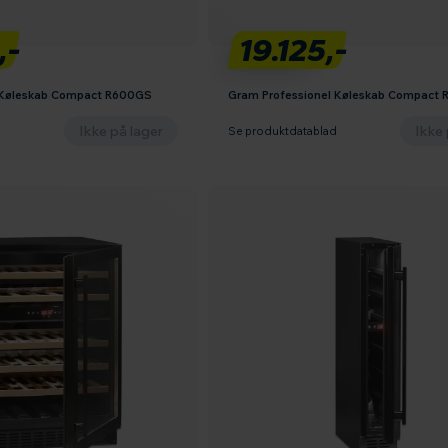
,-
19.125,-
 Køleskab Compact R600GS
Gram Professionel Køleskab Compact
Ikke på lager
Ikke 
d
Se produktdatablad