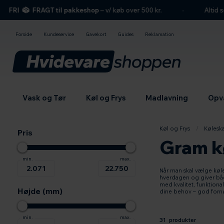
hovedindhold
søgning
navigation
indkøbskurv
RI
FRAGT til pakkeshop
– v/ køb over 500 kr.
Altid seriø
Forside
Kundeservice
Gavekort
Guides
Reklamation
Vask og Tør
Køl og Frys
Madlavning
Opv
Køl og Frys
/
Kølesk
Pris
Gram k
Når man skal vælge køle
hverdagen og giver båd
med kvalitet, funktiona
Højde (mm)
dine behov – god forn
31 produkter