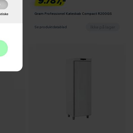
9.787,-
mpact
Gram Professionel Køleskab Compact R200GS
stiske
på lager
Ikke på lager
Se produktdatablad