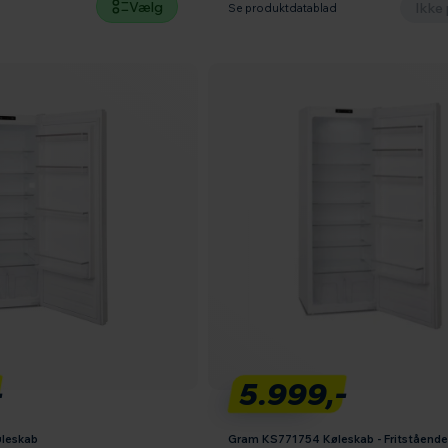
Vælg
Ikke 
d
Se produktdatablad
-
5.999,-
leskab
Gram KS771754 Køleskab - Fritstående