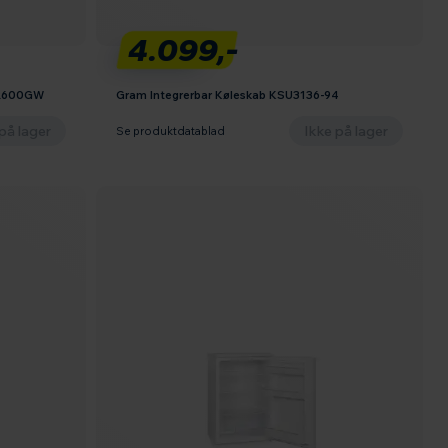
4.099,-
 R600GW
Gram Integrerbar Køleskab KSU3136-94
på lager
Ikke på lager
Se produktdatablad