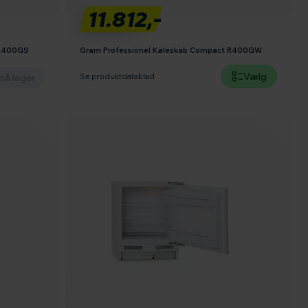
11.812,-
 R400GS
Gram Professionel Køleskab Compact R400GW
Vælg
på lager
Se produktdatablad