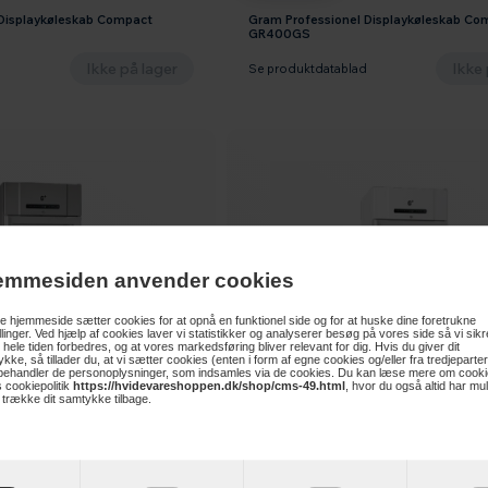
 Displaykøleskab Compact
Gram Professionel Displaykøleskab Co
GR400GS
Ikke på lager
Ikke 
d
Se produktdatablad
emmesiden anvender cookies
 hjemmeside sætter cookies for at opnå en funktionel side og for at huske dine foretrukne
illinger. Ved hjælp af cookies laver vi statistikker og analyserer besøg på vores side så vi sikre
 hele tiden forbedres, og at vores markedsføring bliver relevant for dig. Hvis du giver dit
kke, så tillader du, at vi sætter cookies (enten i form af egne cookies og/eller fra tredjeparter
 behandler de personoplysninger, som indsamles via de cookies. Du kan læse mere om cooki
 cookiepolitik
https://hvidevareshoppen.dk/shop/cms-49.html
, hvor du også altid har mu
t trække dit samtykke tilbage.