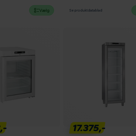
Vælg
d
Se produktdatablad
,-
17.375,-