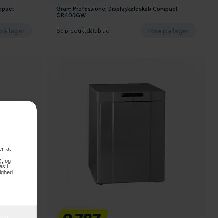
mpact
Gram Professionel Displaykøleskab Compact
GR400GW
på lager
Ikke på lager
Se produktdatablad
r, at
), og
es i
lighed