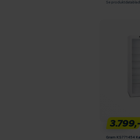
Se produktdatabla
3.799,
Gram KS771454 Kø