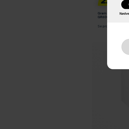
22.750
Gram Professionel
Nødve
GR600GS
Se produktdatabla