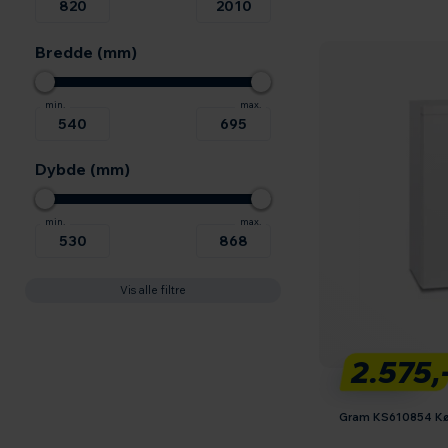
Bredde (mm)
Dybde (mm)
Vis alle filtre
2.575,
Gram KS610854 Kø