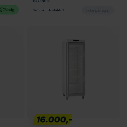
GR200GS
Vælg
Ikke på lager
Se produktdatablad
16.000,-