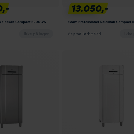
,-
13.050,-
l Køleskab Compact R200GW
Gram Professionel Køleskab Compact
Ikke på lager
Ikke 
d
Se produktdatablad