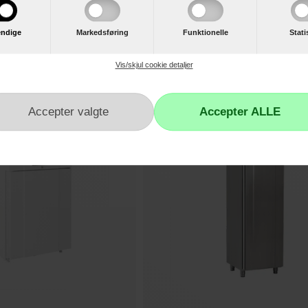
,-
22.250,-
 Displaykøleskab Compact
Gram Professionel Displaykøleskab Co
ndige
Markedsføring
Funktionelle
Stati
GR600GW
Ikke på lager
Ikke 
d
Se produktdatablad
Vis/skjul cookie detaljer