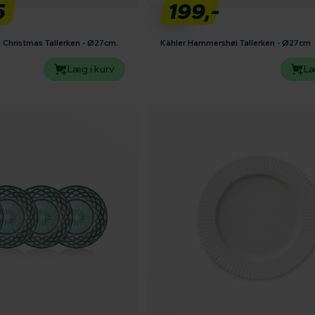
5
199,-
Christmas Tallerken - Ø27cm.
Kähler Hammershøi Tallerken - Ø27cm
Læg i kurv
Læ