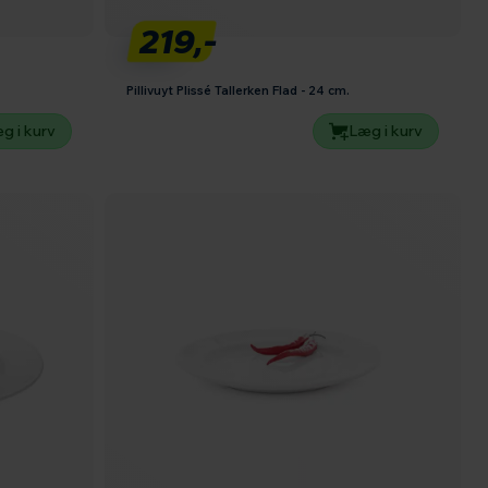
219,-
Pillivuyt Plissé Tallerken Flad - 24 cm.
g i kurv
Læg i kurv