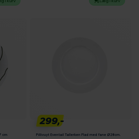
g i kurv
Læg i kurv
299,-
27 cm
Pillivuyt Eventail Tallerken Flad med fane Ø28cm.