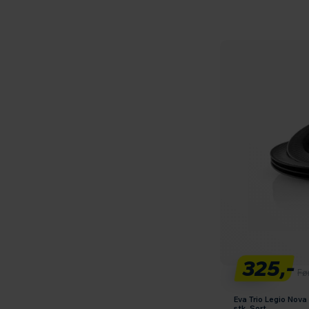
325,-
Fø
Eva Trio Legio Nov
stk. Sort