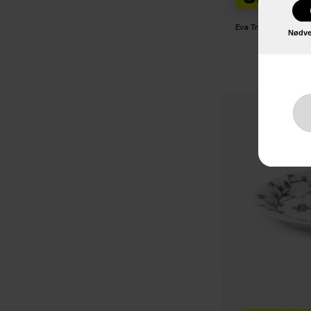
Eva Trio Legio Nova
Nødve