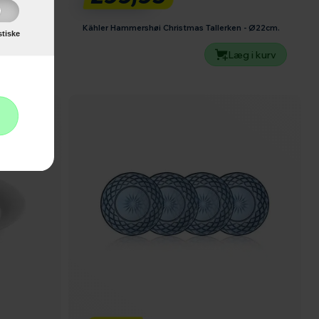
Kähler Hammershøi Christmas Tallerken - Ø22cm.
stiske
g i kurv
Læg i kurv