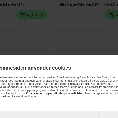
u Tallerken - 27 cm
Bitz Gastro Tallerken Ø27cm. - Sort/Gr
Læg i kurv
Læ
emmesiden anvender cookies
 hjemmeside sætter cookies for at opnå en funktionel side og for at huske dine foretrukne
illinger. Ved hjælp af cookies laver vi statistikker og analyserer besøg på vores side så vi sikre
 hele tiden forbedres, og at vores markedsføring bliver relevant for dig. Hvis du giver dit
kke, så tillader du, at vi sætter cookies (enten i form af egne cookies og/eller fra tredjeparter
 behandler de personoplysninger, som indsamles via de cookies. Du kan læse mere om cooki
 cookiepolitik
https://hvidevareshoppen.dk/shop/cms-49.html
, hvor du også altid har mu
t trække dit samtykke tilbage.
399,-