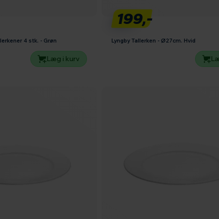
199,-
lerkener 4 stk. - Grøn
Lyngby Tallerken - Ø27cm. Hvid
Læg i kurv
Læ