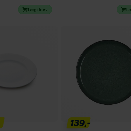
Læg i kurv
Læ
5
139,-