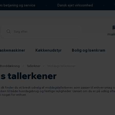
etjening og service
Dansk ejet virksomhed
Webs
mai
askemaskiner
Køkkenudstyr
Bolig og Isenkram
Borddækning
/
Tallerkner
/
Middags tallerkener
s tallerkener
 finder du et bredt udvalg af middagstallerkener, som passer til enhver smag og st
erken til både hverdagsbrug og festlige lejligheder. Uanset om du er på udkig efte
vi noget for enhver.