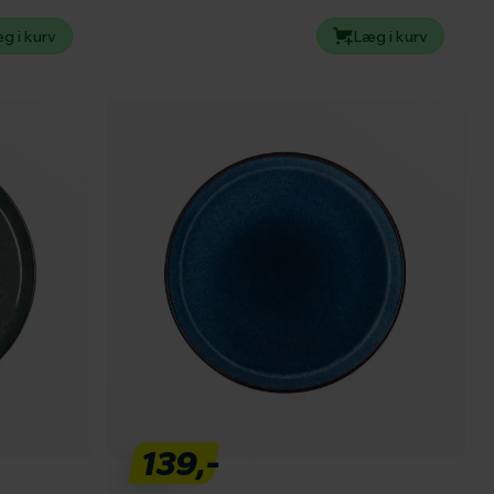
g i kurv
Læg i kurv
139,-