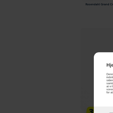
Rosendahl Grand Cr
Hj
Denne
indst
siden
samty
at vi
vores
for a
399,-