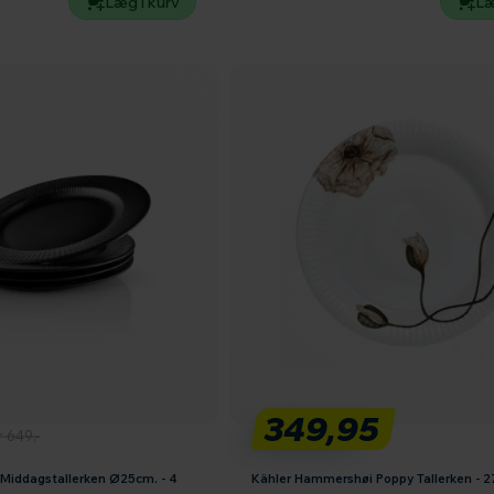
Læg i kurv
Læ
349,95
r 649,-
a Middagstallerken Ø25cm. - 4
Kähler Hammershøi Poppy Tallerken - 