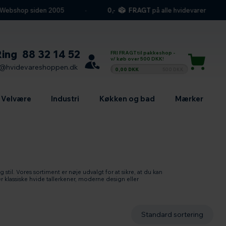
hop siden 2005
0,-
FRAGT
på alle hvidevarer
Ring
88 32 14 52
FRI FRAGT til pakkeshop -
v/ køb over 500 DKK!
l@hvidevareshoppen.dk
0,00 DKK
500 DKK
Velvære
Industri
Køkken og bad
Mærker
il. Vores sortiment er nøje udvalgt for at sikre, at du kan
r klassiske hvide tallerkener, moderne design eller