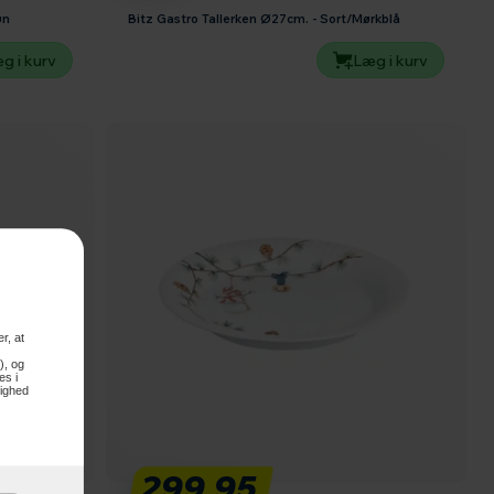
øn
Bitz Gastro Tallerken Ø27cm. - Sort/Mørkblå
g i kurv
Læg i kurv
r, at
), og
es i
lighed
299,95