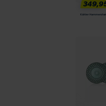
349,9
Kähler Hammershøi 