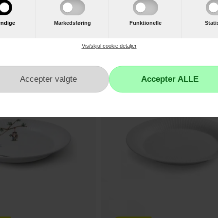
 Middagstallerken 25 cm - 4 stk.
Eva Trio Middagstallerken 28 cm - 4 stk.
ndige
Markedsføring
Funktionelle
Stati
Læg i kurv
Læ
Vis/skjul cookie detaljer