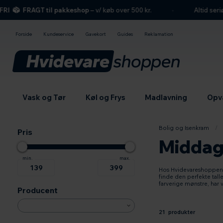
hovedindhold
søgning
navigation
indkøbskurv
FRAGT til pakkeshop
– v/ køb over 500 kr.
Altid seriøs b
Forside
Kundeservice
Gavekort
Guides
Reklamation
Vask og Tør
Køl og Frys
Madlavning
Opv
Bolig og Isenkram
/
Pris
Middag
Hos Hvidevareshoppen.dk
finde den perfekte tall
farverige mønstre, har 
Producent
21 produkter