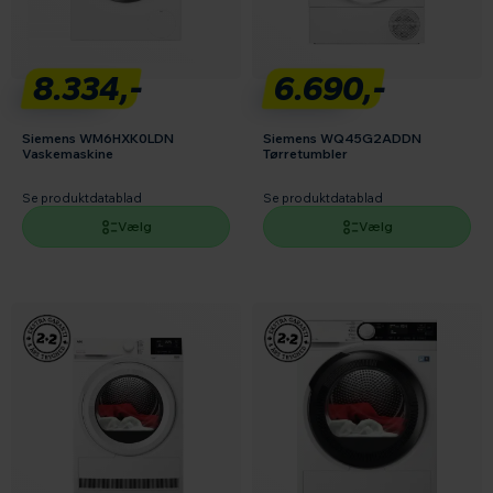
8.334,-
6.690,-
Siemens WM6HXK0LDN
Siemens WQ45G2ADDN
Vaskemaskine
Tørretumbler
Se produktdatablad
Se produktdatablad
Vælg
Vælg