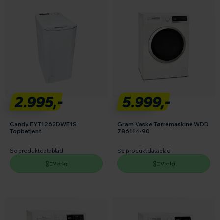
2.995,-
5.999,-
Candy EYT1262DWE1S
Gram Vaske Tørremaskine WDD
Topbetjent
786114-90
Se produktdatablad
Se produktdatablad
Vælg
Vælg