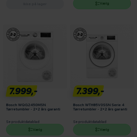
Vælg
Ikke på lager
7.999,-
7.399,-
Bosch WQG2450MSN
Bosch WTH85V0SSN Serie 4
Tørretumbler - 2+2 års garanti
Tørretumbler - 2+2 års garanti
Se produktdatablad
Se produktdatablad
Vælg
Vælg