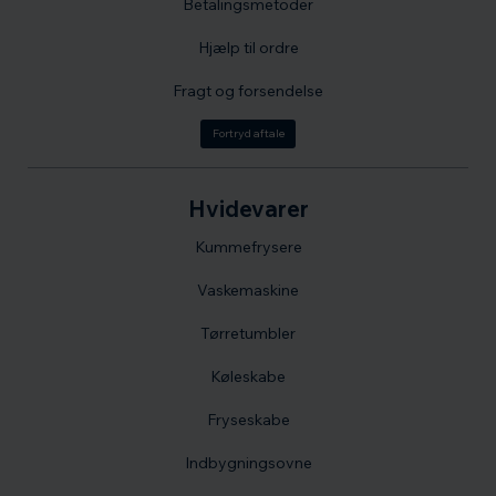
Betalingsmetoder
Hjælp til ordre
Fragt og forsendelse
Fortryd aftale
Hvidevarer
Kummefrysere
Vaskemaskine
Tørretumbler
Køleskabe
Fryseskabe
Indbygningsovne