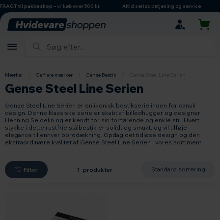
hovedindhold
søgning
navigation
indkøbskurv
AGT til pakkeshop
– v/ køb over 500 kr.
Altid seriøs betjening og service
D
Mærker
/
Se flere mærker
/
Gense Bestik
/
Gense Steel Line Serien
Gense Steel Line Serien
Gense Steel Line Serien er en ikonisk bestikserie inden for dansk
design. Denne klassiske serie er skabt af billedhugger og designer
Henning Seidelin og er kendt for sin forførende og enkle stil. Hvert
stykke i dette rustfrie stålbestik er solidt og smukt, og vil tilføje
elegance til enhver borddækning. Opdag det tidløse design og den
ekstraordinære kvalitet af Gense Steel Line Serien i vores sortiment.
Filter
1 produkter