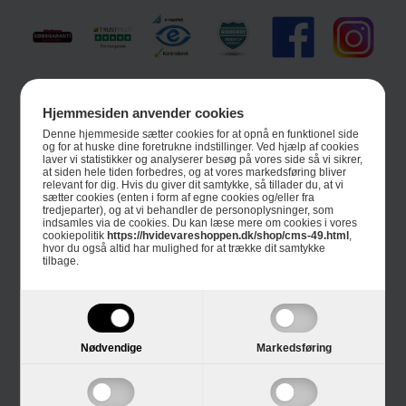
Informationer
Hjemmesiden anvender cookies
Om Hvidevareshoppen.dk
Denne hjemmeside sætter cookies for at opnå en funktionel side
og for at huske dine foretrukne indstillinger. Ved hjælp af cookies
laver vi statistikker og analyserer besøg på vores side så vi sikrer,
Trustpilot
at siden hele tiden forbedres, og at vores markedsføring bliver
relevant for dig. Hvis du giver dit samtykke, så tillader du, at vi
sætter cookies (enten i form af egne cookies og/eller fra
E-mærket
tredjeparter), og at vi behandler de personoplysninger, som
indsamles via de cookies. Du kan læse mere om cookies i vores
cookiepolitik
https://hvidevareshoppen.dk/shop/cms-49.html
,
4 års garanti
hvor du også altid har mulighed for at trække dit samtykke
tilbage.
Guides
Links
Black Friday
Nødvendige
Markedsføring
Single Day