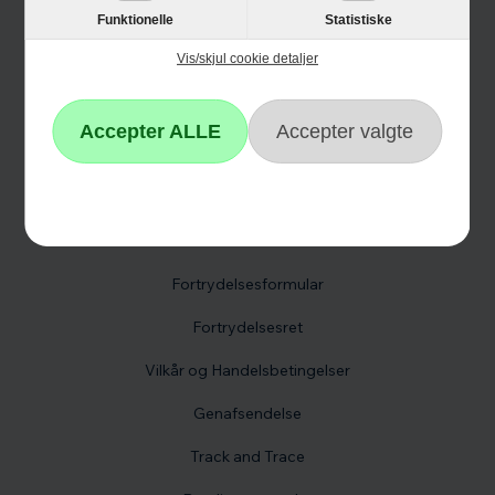
Cyber Monday
Funktionelle
Statistiske
Vis/skjul cookie detaljer
Kundeservice
Kontakt os
Reklamation
Hvidevare reklamation
Fortrydelsesformular
Fortrydelsesret
Vilkår og Handelsbetingelser
Genafsendelse
Track and Trace