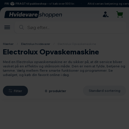
hovedindhold
søgning
navigation
indkøbskurv
FRI
FRAGT til pakkeshop
– v/ køb over 500 kr.
Altid seriøs betjening og servic
Mærker
/
Electrolux hvidevarer
/
Electrolux Opvaskemaskine
Electrolux Opvaskemaskine
Med en Electrolux opvaskemaskine er du sikker på, at dit service bliver
vasket på en effektiv og skånsom måde. Den er nem at fylde, betjene og
tømme. Vælg mellem flere smarte funktioner og programmer. Se
udvalget, og køb din favorit online i dag.
Filter
0 produkter