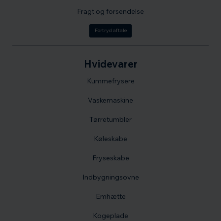
Fragt og forsendelse
Fortryd aftale
Hvidevarer
Kummefrysere
Vaskemaskine
Tørretumbler
Køleskabe
Fryseskabe
Indbygningsovne
Emhætte
Kogeplade