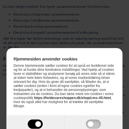
Du kan vælge mellem fire typer opvaskemaskiner fra Electrolux:
Electrolux integrerbar opvaskemaskine
Electrolux fritstående opvaskemaskine
Electrolux bordopvaskemaskine
Electrolux kompakt opvaskemaskine til indbygning
Alle fire typer har AirDry-teknologi, som er naturlig tørring med frisk luft,
så dit service er tørt og blot skal sættes på plads, når opvaskemaskinen
er færdig.
3 skønne fordele ved en Electrolux opvaskemaskine
Hjemmesiden anvender cookies
Har du først haft en opvaskemaskine til at klare opvasken, er den svær at
Denne hjemmeside sætter cookies for at opnå en funktionel side
undvære, og du vil kunne finde mange fordele ved den. Men her får du
og for at huske dine foretrukne indstillinger. Ved hjælp af cookies
laver vi statistikker og analyserer besøg på vores side så vi sikrer,
tre grunde til at vælge en Electrolux opvaskemaskine:
at siden hele tiden forbedres, og at vores markedsføring bliver
Størrelse og kapacitet: Du kan få Electrolux opvaskemaskiner i
relevant for dig. Hvis du giver dit samtykke, så tillader du, at vi
sætter cookies (enten i form af egne cookies og/eller fra
enhver størrelse, så din opvaskemaskine passer til den plads, du
tredjeparter), og at vi behandler de personoplysninger, som
har til rådighed, og til den størrelse familie, I er.
indsamles via de cookies. Du kan læse mere om cookies i vores
Indretning: En god indretning giver glæde og tryghed i hverdagen.
cookiepolitik
https://hvidevareshoppen.dk/shop/cms-49.html
,
Vælg f.eks. en maskine med ComfortLift, så du får en god
hvor du også altid har mulighed for at trække dit samtykke
arbejdshøjde. Eller GlassCare, som holder dine vinglas på plads.
tilbage.
Smarte funktioner: Satellitspolearm med bedre dækning,
QickSelect, der gør det nemt at indstille maskinen, og automatisk
rengøring af opvaskemaskinen er bare nogle få smarte
funktioner.