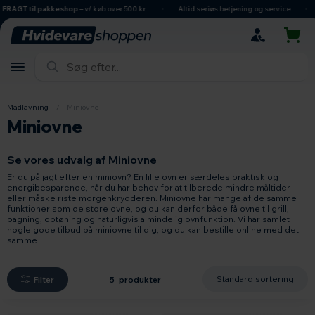
hovedindhold
søgning
navigation
indkøbskurv
GT til pakkeshop
– v/ køb over 500 kr.
Altid seriøs betjening og service
Da
Madlavning
/
Miniovne
Miniovne
Se vores udvalg af Miniovne
Er du på jagt efter en miniovn? En lille ovn er særdeles praktisk og
energibesparende, når du har behov for at tilberede mindre måltider
eller måske riste morgenkrydderen. Miniovne har mange af de samme
funktioner som de store ovne, og du kan derfor både få ovne til grill,
bagning, optøning og naturligvis almindelig ovnfunktion. Vi har samlet
nogle gode tilbud på miniovne til dig, og du kan bestille online med det
samme.
Filter
5 produkter