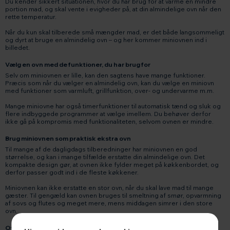
Du kender sikkert situationen, hvor du har brug for at varme en mindre
portion mad, og skal vente i evigheder på, at din almindelige ovn når den
rette temperatur.
Når du kun skal tilberede små mængder mad, er det både langsommeligt
og dyrt at bruge en almindelig ovn – og her kommer miniovnen ind i
billedet.
Vælg en ovn med de funktioner, du har brug for
Selv om miniovnen er lille, kan den sagtens have mange funktioner.
Præcis som når du vælger en almindelig ovn, kan du vælge en miniovn
med funktioner som varmluft, grillfunktion, over- og undervarme m.m.
Mange miniovne har også timerfunktioner til automatisk tænd og sluk og
flere indbyggede programmer at vælge imellem. Du behøver derfor
ikke gå på kompromis med funktionaliteten, selvom ovnen er mindre.
Brug miniovnen som praktisk ekstra ovn
Til mange af de dagligdags tilberedninger har miniovnen en god
størrelse, og kan i mange tilfælde erstatte din almindelige ovn. Det
kompakte design gør, at ovnen ikke fylder meget på køkkenbordet, og
derfor passer godt ind i de fleste køkkener.
Miniovnen kan ikke erstatte en stor ovn, når du skal lave mad til mange
gæster. Til gengæld kan ovnen bruges til smeltning af smør, opvarmning
af sovs og flutes og meget mere, mens middagen simrer i den store
ovn.
Ovn med kogeplader