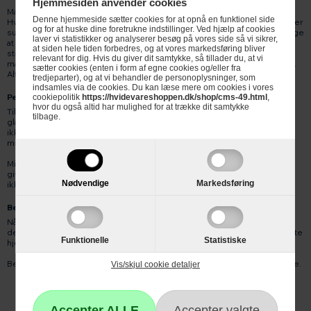
Hjemmesiden anvender cookies
Man kan også købe en mini ovn med kogeplader her hos
Denne hjemmeside sætter cookies for at opnå en funktionel side
Hvidevareshoppen. Vi har flere forskellige mærker og størrelser. Den er
og for at huske dine foretrukne indstillinger. Ved hjælp af cookies
super plads besparende og anvendes tit på bordpladen. Den er nem lige
laver vi statistikker og analyserer besøg på vores side så vi sikrer,
at have til at stå som supplement ved køkkenrenoveringer og andre
at siden hele tiden forbedres, og at vores markedsføring bliver
steder hvor pladsen er lille. Bordkomfur ( ovn med kogeplader ) har
relevant for dig. Hvis du giver dit samtykke, så tillader du, at vi
mange af de helt almindelige funktioner som der bruges i dagligdagen.
sætter cookies (enten i form af egne cookies og/eller fra
Alt fra grill til top og bund varme.
tredjeparter), og at vi behandler de personoplysninger, som
indsamles via de cookies. Du kan læse mere om cookies i vores
Perfekt til sommerhus og campingvogn
cookiepolitik
https://hvidevareshoppen.dk/shop/cms-49.html
,
hvor du også altid har mulighed for at trække dit samtykke
Til sommerhuset, kolonihavehuset og campingvognen kan du få stor
tilbage.
glæde af den lille ovn. Hvis det kniber med pladsen, eller hvis behovet
ikke retfærdiggør en stor og dyr ovn, kan du drage fordel af den lille
miniovn, som kan købes til en langt lavere pris.
Miniovnene findes i størrelser fra ca. 19 liter og op til knapt 30 liter. Det
giver god mulighed for at finde en miniovn, der passer til dig, og som
Nødvendige
Markedsføring
ikke fylder for meget i køkkenet.
Bestil din miniovn online hos Hvidevareshoppen.dk
Når du har besluttet dig for en miniovn, kan du
bestille den online
med
det samme. Du sparer turen til butikken, og vi leverer din nye ovn direkte
Funktionelle
Statistiske
hjem til dig.
Bestil nu, og få stor glæde af den lille miniovn allerede inden for få dage.
Vis/skjul cookie detaljer
Miniovn