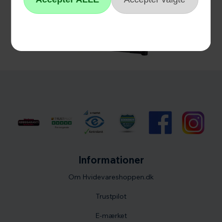
Informationer
Om Hvidevareshoppen.dk
Trustpilot
E-mærket