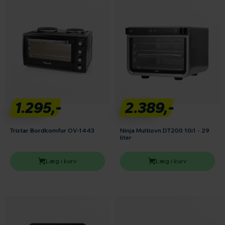
1.295,-
2.389,-
Tristar Bordkomfur OV-1443
Ninja Multiovn DT200 10i1 - 29
liter
Læg i kurv
Læg i kurv