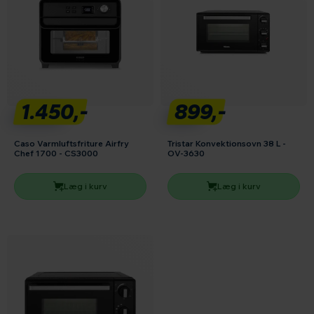
1.450,-
899,-
Caso Varmluftsfriture Airfry
Tristar Konvektionsovn 38 L -
Chef 1700 - CS3000
OV-3630
Læg i kurv
Læg i kurv