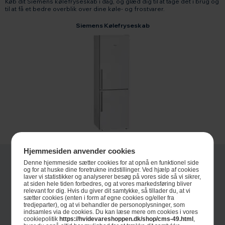
Køb dit Siemens kølefryseskab i dag, og glæd dig til at tage det i brug og
til at få et bedre overblik over dine køle- og frostvarer.
Siemens Kølefryseskab
Hjemmesiden anvender cookies
Denne hjemmeside sætter cookies for at opnå en funktionel side
og for at huske dine foretrukne indstillinger. Ved hjælp af cookies
laver vi statistikker og analyserer besøg på vores side så vi sikrer,
at siden hele tiden forbedres, og at vores markedsføring bliver
relevant for dig. Hvis du giver dit samtykke, så tillader du, at vi
sætter cookies (enten i form af egne cookies og/eller fra
tredjeparter), og at vi behandler de personoplysninger, som
indsamles via de cookies. Du kan læse mere om cookies i vores
cookiepolitik
https://hvidevareshoppen.dk/shop/cms-49.html
,