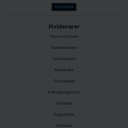
Fortryd aftale
Hvidevarer
Kummefrysere
Vaskemaskine
Tørretumbler
Køleskabe
Fryseskabe
Indbygningsovne
Emhætte
Kogeplade
Vinskabe