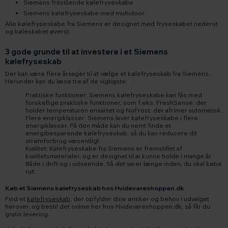
Siemens fritstående kølefryseskabe
Siemens kølefryseskabe med multidoor
Alle kølefryseskabe fra Siemens er designet med fryseskabet nederst
og køleskabet øverst.
3 gode grunde til at investere i et Siemens
kølefryseskab
Der kan være flere årsager til at vælge et kølefryseskab fra Siemens.
Herunder kan du læse tre af de vigtigste:
Praktiske funktioner: Siemens kølefryseskabe kan fås med
forskellige praktiske funktioner, som f.eks. FreshSense, der
holder temperaturen ensartet og NoFrost, der afrimer automatisk.
Flere energiklasser: Siemens laver kølefryseskabe i flere
energiklasser. På den måde kan du nemt finde et
energibesparende kølefryseskab, så du kan reducere dit
strømforbrug væsentligt.
Kvalitet: Kølefryseskabe fra Siemens er fremstillet af
kvalitetsmaterialer, og er designet til at kunne holde i mange år.
Både i drift og i udseende. Så det varer længe inden, du skal købe
nyt.
Køb et Siemens kølefryseskab hos Hvidevareshoppen.dk
Find et
kølefryseskab
, der opfylder dine ønsker og behov i udvalget
herover, og bestil det online her hos Hvidevareshoppen.dk, så får du
gratis levering.