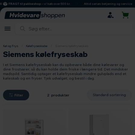
hovedindhold
søgning
navigation
indkøbskurv
FRAGT til pakkeshop
– v/ køb over 500 kr.
Altid seriøs betjening og service
Køl og Frys
/
Kølefryseskabe
/
Siemens kølefryseskab
Siemens kølefryseskab
I et Siemens kølefryseskab kan du opbevare både dine kølevarer og
dine frostvarer, så du kan holde dem friske i længere tid. Det mindsker
madspild. Samtidig optager et kølefryseskab mindre gulvplads end et
køleskab og en fryser. Tjek udvalget, og bestil i dag.
Filter
2 produkter