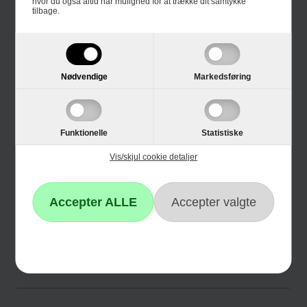
hvor du også altid har mulighed for at trække dit samtykke
Informationer
tilbage.
Om Hvidevareshoppen.dk
Trustpilot
Nødvendige
Markedsføring
E-mærket
4 års garanti
Funktionelle
Statistiske
Guides
Vis/skjul cookie detaljer
Links
Black Friday
Single Day
Cyber Monday