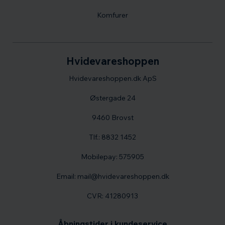
Komfurer
Hvidevareshoppen
Hvidevareshoppen.dk ApS
Østergade 24
9460 Brovst
Tlf.: 8832 1452
Mobilepay: 575905
Email: mail@hvidevareshoppen.dk
CVR: 41280913
Åbningstider i kundeservice