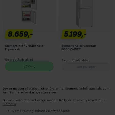
8.659,-
5.199,-
Siemens KI87VNSE0 Køle-
Siemens Kølefryseskab
Fryseskab
KG36V6WEP
Se produktdatablad
Se produktdatablad
Vælg
Ikke på lager
Der er masser af plads til dine råvarer i et Siemens kølefryseskab, som
kan fås i flere forskellige størrelser.
Du kan overordnet set vælge mellem tre typer af kølefryseskabe fra
Siemens
:
Siemens integrerbare kølefryseskabe