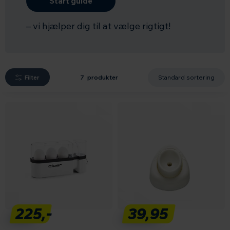
Start guide
Filter
7 produkter
225,-
39,95