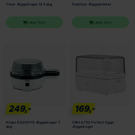
Cloer Æggekoger til 3 æg
Funktion Æggeprikker
Læg i kurv
Læg i kurv
249,-
169,-
Krups EG233115 Æggekoger 7
OBH 6730 Perfect Eggs
æg
Æggekoger