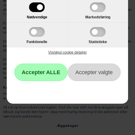
æggekoger der passer til det.
Vi har æggekoger fra lidt forskellige leverandøre. OBH æggekoger er
altid populære og ud over dem er der også Krups æggekoger 3 æg eller
7 æg. De mest populære er lige nu æggekoger OBH.
Nødvendige
Markedsføring
For selv om du sagtens kan nøjes med at koge 1, 2 eller 3 æg i en
æggekoger til 7 æg, bruger den mere strøm på det end en æggekoger,
som kun er beregnet til f.eks. æggekoger 3 æg.
Designet på æggekogeren skal også gerne passe ind til den stil, som du
Funktionelle
Statistiske
kører i køkkenet. Det er dog mindre vigtigt, da æggekogeren sjældent
står frit fremme hele tiden.
Vis/skjul cookie detaljer
Endelig skal du naturligvis være opmærksom på energiforbruget – selv
om det ikke er voldsomt. Dividerer du energiforbruget med det antal
æg, æggekogeren kan koge, kan du nemt finde frem til, hvilken ægge
koger der er mest økonomisk – også selv om de æggekogere, du
sammenligner, ikke kan koge lige mange æg.
Køb æggekogere på tilbud hos HvidevareShoppen.dk
Hos HvidevareShoppen.dk finder du et nøje udvalgt sortiment af gode
æggekoger tilbud, som er økonomiske i brug.
Så rul op til produktoversigten, find din nye obh nordica æggekoger på
tilbud, og bestil den hjem i dag med hurtig levering til din adresse eller
nærmeste pakkeshop.
Æggekoger