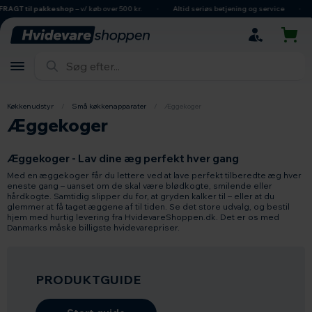
hovedindhold
søgning
navigation
indkøbskurv
T til pakkeshop
– v/ køb over 500 kr.
Altid seriøs betjening og service
Dan
Køkkenudstyr
/
Små køkkenapparater
/
Æggekoger
Æggekoger
Æggekoger - Lav dine æg perfekt hver gang
Med en æggekoger får du lettere ved at lave perfekt tilberedte æg hver
eneste gang – uanset om de skal være blødkogte, smilende eller
hårdkogte. Samtidig slipper du for, at gryden kalker til – eller at du
glemmer at få taget æggene af til tiden. Se det store udvalg, og bestil
hjem med hurtig levering fra HvidevareShoppen.dk. Det er os med
Danmarks måske billigste hvidevarepriser.