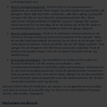
lynhurtigt kølet ned.
Bosch opvaskemaskiner
: Med en Bosch opvaskemaskine i
køkkenet, er opvasken ikke noget, du skal spilde tid og kræfter på
længere. Bare sæt det hele i maskinen, sæt den i gang, og tag det
ud igen, når det er rent. Boschs opvaskemaskiner fås i flere
størrelser. Så læg antallet af måltider og hvor mange der spiser
med sammen for en hel dag. Så er du sikker på, at du får valgt en
opvaskemaskine, som kun behøver køre en gang i døgnet.
Bosch vaskemaskiner
: Med en frontbetjent vaskemaskine er du
sikret en brugervenlig og funktionel maskine til din tøjvask. Vælg
en model med automatisk dosering for at sikre, at du bruger den
rette dosis til vasken. Visse modeller har et ”4D-Wash system”. Det
sørger for at rengøre selv det mest snavsede vasketøj. Husk at
tjekke energimærningen, hvis du vil spare mest på energi- og
vandforbrug.
Bosch tørretumblere
: Tørretumblere er endnu et hit inden for
Bosch hvidevarer. De fås enten som aftræks- eller
kondenstørretumblere med eller uden varmepumpe. Sidstnævnte
er de mest energibesparende, fordi de genanvender restvarmen
til at opvarme den luft, som tørrer tøjet. Vælger du en tørretumbler
med minimum samme kapacitet som din vaskemaskine, får du den
mest økonomiske vask og tørring.
Uanset hvilken Bosch hvidevare, du vælger, er du garanteret et produkt,
som ikke kommer til at skuffe dig. For Bosch er tysk kvalitet af bedste
skuffe, der holder i mange år
Historien om Bosch