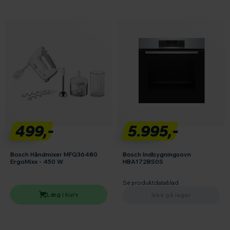
499,-
5.995,-
Bosch Håndmixer MFQ36480
Bosch Indbygningsovn
ErgoMixx - 450 W
HBA172BS0S
Se produktdatablad
Læg i kurv
Ikke på lager