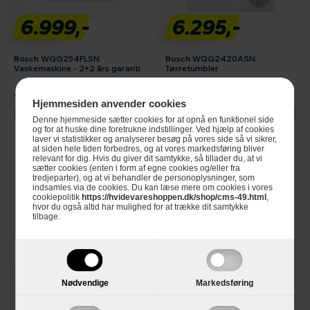
6.999,-
6.295,-
Bosch WGG254FLSN
Bosch WQG2420ASN
Vaskemaskine - 2+2 års garanti
Tørretumbler
Se produktdatablad
Se produktdatablad
Hjemmesiden anvender cookies
Vælg
Vælg
Denne hjemmeside sætter cookies for at opnå en funktionel side
og for at huske dine foretrukne indstillinger. Ved hjælp af cookies
laver vi statistikker og analyserer besøg på vores side så vi sikrer,
at siden hele tiden forbedres, og at vores markedsføring bliver
relevant for dig. Hvis du giver dit samtykke, så tillader du, at vi
sætter cookies (enten i form af egne cookies og/eller fra
tredjeparter), og at vi behandler de personoplysninger, som
indsamles via de cookies. Du kan læse mere om cookies i vores
cookiepolitik
https://hvidevareshoppen.dk/shop/cms-49.html
,
hvor du også altid har mulighed for at trække dit samtykke
tilbage.
Nødvendige
Markedsføring