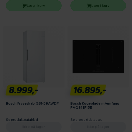
Læg i kurv
Læg i kurv
8.999,-
16.895,-
Bosch Fryseskab GSN58AWDP
Bosch Kogeplade m/emfang
PVQ811F15E
Se produktdatablad
Se produktdatablad
Ikke på lager
Ikke på lager