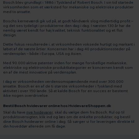
Bosch blev grundlagt i 1886 i Tyskland af Robert Bosch. I sin tid startede
virksomheden som et værksted for mekaniske og elektriske produkter
med to ansatte.
Boschs kerneværdi gik ud på, at godt håndværk slog midlertidig profit –
og det ses tydeligt i produkterne den dag i dag. I næsten 130 år har de
nemlig været kendt for høj kvalitet, teknisk funktionalitet og et flot
design.
Dette fokus resulterede i, at virksomheden voksede hurtigt og markant i
løbet af de næste årtier. Koncernen har i dag 40 produktionssteder på
verdensplan – både i Europa, USA og Asien.
Med 90.000 aktive patenter inden for mange forskellige mekaniske,
elektriske og elektroniske produktkategorier er koncernen kendt som
en af de mest innovative på verdensplan.
I dag er virksomheden verdensomspændende med over 300.000
ansatte. Bosch er en af de ti største virksomheder i Tyskland med
aktivitet i over 150 lande. Så at kalde Bosch for en succes er bestemt
ikke nogen overdrivelse.
Bestil Bosch hvidevarer online hos HvidevareShoppen.dk
Skal du have
nye hvidevarer
, skal du vælge dem fra Bosch. Rul op til
produktoversigten, klik ind og læs om de enkelte produkter, og bestil
dine Bosch hvidevarer online i dag. Så sørger vi for leveringen direkte til
din hoveddør allerede om få dage.