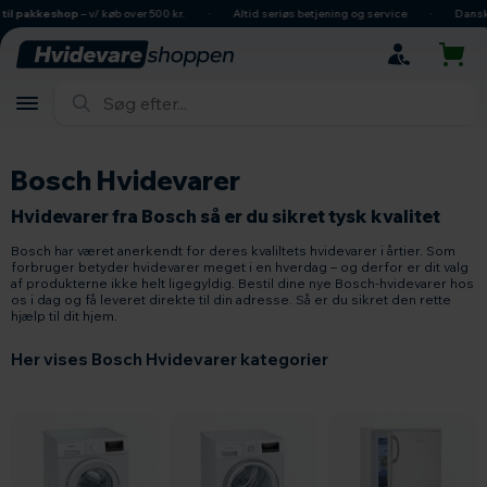
hovedindhold
søgning
navigation
indkøbskurv
shop
– v/ køb over 500 kr.
Altid seriøs betjening og service
Dansk ejet virk
Bosch Hvidevarer
Hvidevarer fra Bosch så er du sikret tysk kvalitet
Bosch har været anerkendt for deres kvaliltets hvidevarer i årtier. Som
forbruger betyder hvidevarer meget i en hverdag – og derfor er dit valg
af produkterne ikke helt ligegyldig. Bestil dine nye Bosch-hvidevarer hos
os i dag og få leveret direkte til din adresse. Så er du sikret den rette
hjælp til dit hjem.
Her vises Bosch Hvidevarer kategorier