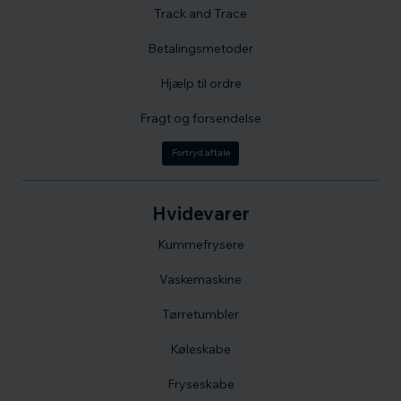
Track and Trace
Betalingsmetoder
Hjælp til ordre
Fragt og forsendelse
Fortryd aftale
Hvidevarer
Kummefrysere
Vaskemaskine
Tørretumbler
Køleskabe
Fryseskabe