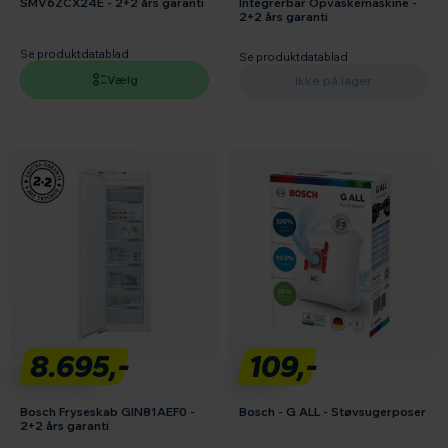
SMV6ZCX24E - 2+2 års garanti
Integrerbar Opvaskemaskine -
2+2 års garanti
Se produktdatablad
Se produktdatablad
Vælg
Ikke på lager
8.695,-
109,-
Bosch Fryseskab GIN81AEF0 -
Bosch - G ALL - Støvsugerposer
2+2 års garanti