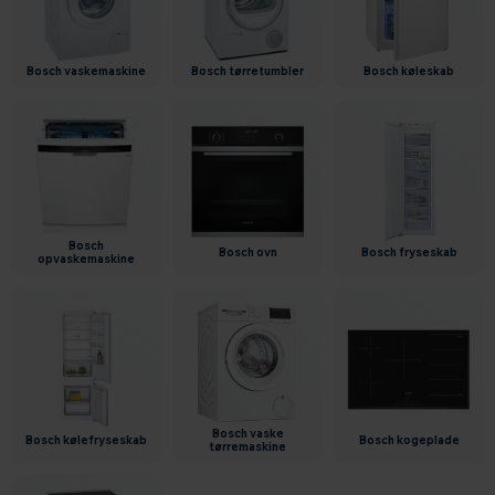
bosch vaskemaskine
bosch tørretumbler
bosch køleskab
bosch
bosch ovn
bosch fryseskab
opvaskemaskine
bosch vaske
bosch kølefryseskab
bosch kogeplade
tørremaskine