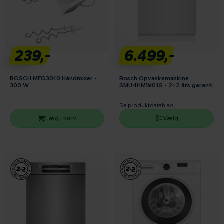
239,-
6.499,-
BOSCH MFQ3010 Håndmixer -
Bosch Opvaskemaskine
300 W
SMU4HMW01S - 2+2 års garanti
Se produktdatablad
Læg i kurv
Vælg