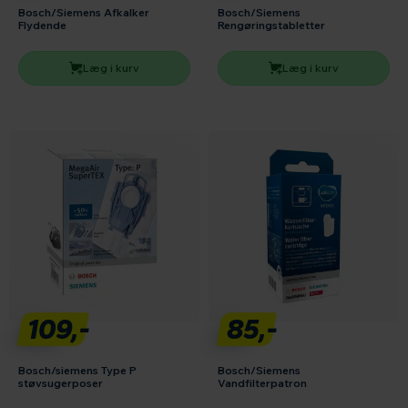
Bosch/Siemens Afkalker
Bosch/Siemens
Flydende
Rengøringstabletter
Læg i kurv
Læg i kurv
109,-
85,-
Bosch/siemens Type P
Bosch/Siemens
støvsugerposer
Vandfilterpatron