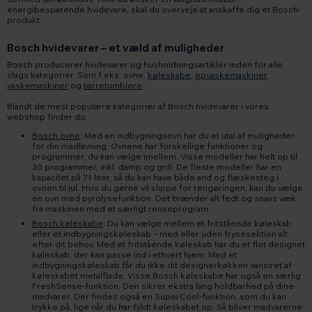
energibesparende hvidevare, skal du overveje at anskaffe dig et Bosch-
produkt.
Bosch hvidevarer – et væld af muligheder
Bosch producerer hvidevarer og husholdningsartikler inden for alle
slags kategorier. Som f.eks. ovne,
køleskabe
,
opvaskemaskiner
,
vaskemaskiner
og
tørretumblere
.
Blandt de mest populære kategorier af Bosch hvidevarer i vores
webshop finder du:
Bosch ovne
: Med en indbygningsovn har du et utal af muligheder
for din madlavning. Ovnene har forskellige funktioner og
programmer, du kan vælge imellem. Visse modeller har helt op til
30 programmer, inkl. damp og grill. De fleste modeller har en
kapacitet på 71 liter, så du kan have både and og flæskesteg i
ovnen til jul. Hvis du gerne vil slippe for rengøringen, kan du vælge
en ovn med pyrolysefunktion. Det brænder alt fedt og snavs væk
fra maskinen med et særligt renseprogram.
Bosch køleskabe
: Du kan vælge mellem et fritstående køleskab
eller et indbygningskøleskab – med eller uden frysesektion alt
efter dit behov. Med et fritstående køleskab har du et flot designet
køleskab, der kan passe ind i ethvert hjem. Med et
indbygningskøleskab får du ikke dit designerkøkken vansiret af
køleskabet metalflade. Visse Bosch køleskabe har også en særlig
FreshSense-funktion. Den sikrer ekstra lang holdbarhed på dine
madvarer. Der findes også en SuperCool-funktion, som du kan
trykke på, lige når du har fyldt køleskabet op. Så bliver madvarerne