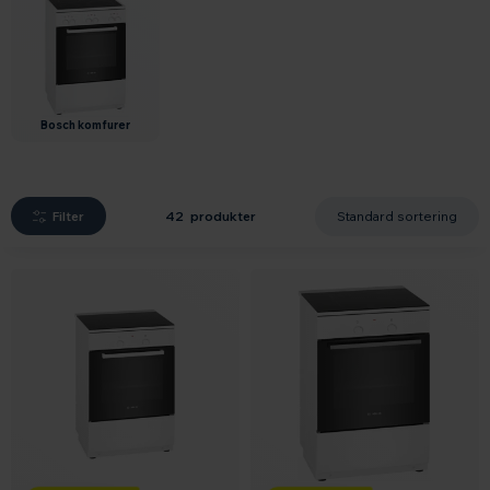
bosch komfurer
Filter
42 produkter