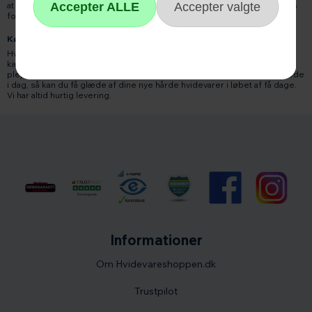
at når du handler online hos hvidevareshoppen.dk, har du altid 14 dages
fortrydelsesret, gældende fra den dag du modtager varen.
Køb billige hvidevarer på tilbud og andre elektriske artikler.
Hvidevareshoppen.dk har masser af tilbud på hårde hvidevarer og et
kæmpe udvalg af forskellige produkter til madlavning og personlige
pleje. Bestil online til Danmarks måske billigste hvidevarer tilbud allerede
i dag, så kan du få glæde af dine nye hårde hvidevarer i løbet af få dage.
Vi har altid hurtig levering.
Informationer
Om Hvidevareshoppen.dk
Trustpilot