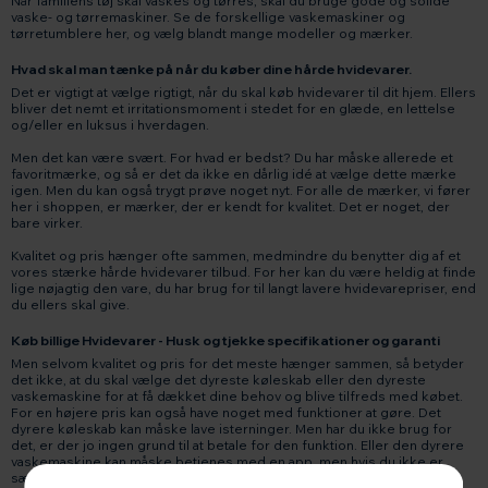
Når familiens tøj skal vaskes og tørres, skal du bruge gode og solide
vaske- og tørremaskiner. Se de forskellige vaskemaskiner og
tørretumblere her, og vælg blandt mange modeller og mærker.
Hvad skal man tænke på når du køber dine hårde hvidevarer.
Det er vigtigt at vælge rigtigt, når du skal køb hvidevarer til dit hjem. Ellers
bliver det nemt et irritationsmoment i stedet for en glæde, en lettelse
og/eller en luksus i hverdagen.
Men det kan være svært. For hvad er bedst? Du har måske allerede et
favoritmærke, og så er det da ikke en dårlig idé at vælge dette mærke
igen. Men du kan også trygt prøve noget nyt. For alle de mærker, vi fører
her i shoppen, er mærker, der er kendt for kvalitet. Det er noget, der
bare virker.
Kvalitet og pris hænger ofte sammen, medmindre du benytter dig af et
vores stærke hårde hvidevarer tilbud. For her kan du være heldig at finde
lige nøjagtig den vare, du har brug for til langt lavere hvidevarepriser, end
du ellers skal give.
Køb billige Hvidevarer - Husk og tjekke specifikationer og garanti
Men selvom kvalitet og pris for det meste hænger sammen, så betyder
det ikke, at du skal vælge det dyreste køleskab eller den dyreste
vaskemaskine for at få dækket dine behov og blive tilfreds med købet.
For en højere pris kan også have noget med funktioner at gøre. Det
dyrere køleskab kan måske lave isterninger. Men har du ikke brug for
det, er der jo ingen grund til at betale for den funktion. Eller den dyrere
vaskemaskine kan måske betjenes med en app, men hvis du ikke er
særlig teknologisk og hellere vil betjene din vaskemaskine manuelt, så