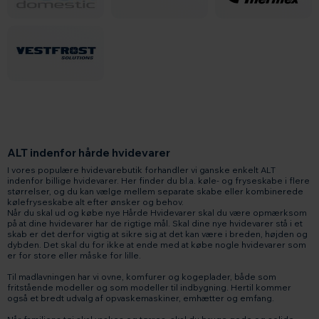
ALT indenfor hårde hvidevarer
I vores populære hvidevarebutik forhandler vi ganske enkelt ALT
indenfor billige hvidevarer. Her finder du bl.a. køle- og fryseskabe i flere
størrelser, og du kan vælge mellem separate skabe eller
kombinerede
kølefryseskabe
alt efter ønsker og behov.
Når du skal ud og købe nye Hårde Hvidevarer skal du være opmærksom
på at dine hvidevarer har de rigtige mål. Skal dine nye hvidevarer stå i et
skab er det derfor vigtig at sikre sig at det kan være i breden, højden og
dybden. Det skal du for ikke at ende med at købe nogle hvidevarer som
er for store eller måske for lille.
Til madlavningen har vi
ovne
,
komfurer
og
kogeplader
, både som
fritstående modeller og som modeller til indbygning. Hertil kommer
også et
bredt udvalg af opvaskemaskiner
,
emhætter
og emfang.