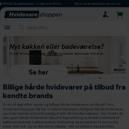
hovedindhold
søgning
navigation
indkøbskurv
AGT til pakkeshop
– v/ køb over 500 kr.
Altid seriøs betjening og service
D
Nyt køkken eller badeværelse?
Vi har et stort udvalg, og der kommer løbende mere til.
Se her
Billige hårde hvidevarer på tilbud fra
kendte brands
Er du på jagt efter gode og billige hårde hvidevarer på tilbud? Hos
Hvidevareshoppen.dk har vi måske Danmarks billigste hårde hvidevarer,
og vi har samlet et bredt udvalg af alle de kendte mærker. Her finder du
alle typer hårde hvidevarer tilbud til hjemmet og et bredt sortiment af
køkkenmaskiner, køkkenudstyr, belysning og produkter til personlig
pleje. Klik ind, og se det store udvalg – alle produkter kan bestilles