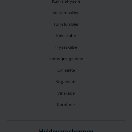
Kummefrysere
Vaskemaskine
Tørretumbler
Køleskabe
Fryseskabe
Indbygningsovne
Emhætte
Kogeplade
Vinskabe
Komfurer
Hvidevareshoppen