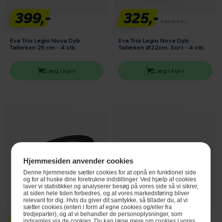
399,-
325,-
Før 649,-
Eva Trio Legio Nova Dyb
Eva Trio Legio Nova Dyb
Tallerken 25 cm - 4 stk.
Tallerken Ø22cm. Sort - 4 stk.
Læg i kurv
Læg i kurv
Hjemmesiden anvender cookies
Denne hjemmeside sætter cookies for at opnå en funktionel side
og for at huske dine foretrukne indstillinger. Ved hjælp af cookies
laver vi statistikker og analyserer besøg på vores side så vi sikrer,
at siden hele tiden forbedres, og at vores markedsføring bliver
relevant for dig. Hvis du giver dit samtykke, så tillader du, at vi
325,-
399,-
sætter cookies (enten i form af egne cookies og/eller fra
tredjeparter), og at vi behandler de personoplysninger, som
Før 649,-
indsamles via de cookies. Du kan læse mere om cookies i vores