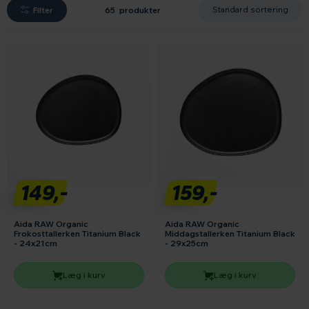
Filter
65 produkter
149,-
159,-
Aida RAW Organic
Aida RAW Organic
Frokosttallerken Titanium Black
Middagstallerken Titanium Black
- 24x21cm
- 29x25cm
Læg i kurv
Læg i kurv