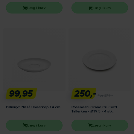
Læg i kurv
Læg i kurv
99,95
250,-
Før 279,-
Pillivuyt Plissé Underkop 14 cm
Rosendahl Grand Cru Soft
Tallerken - Ø19,5 - 4 stk.
Læg i kurv
Læg i kurv