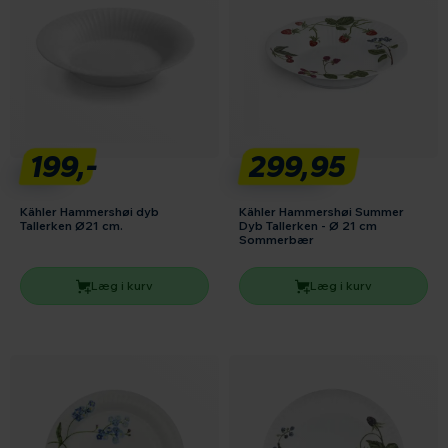
199,-
299,95
Kähler Hammershøi dyb
Kähler Hammershøi Summer
Tallerken Ø21 cm.
Dyb Tallerken - Ø 21 cm
Sommerbær
Læg i kurv
Læg i kurv