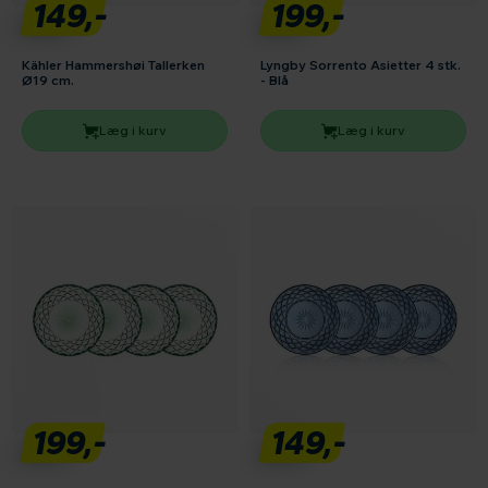
149,-
199,-
Kähler Hammershøi Tallerken
Lyngby Sorrento Asietter 4 stk.
Ø19 cm.
- Blå
Læg i kurv
Læg i kurv
199,-
149,-