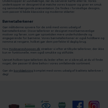
Underkopper er uundværlige, når du serverer kaffe eller te. Vores
underkopper er designet til at matche vores kopper og giver en smuk
og sammenhængende præsentation. De findes i forskellige designs,
som passer til både klassiske og moderne stilarter.
Børnetallerkener
Gør måltiderne sjovere for de små med vores udvalg af
børnetallerkener. Disse tallerkner er designet med børnevenlige
motiver og farver, som gør spisetiden mere underholdende og
engagerende for børnene. Vores børnetallerkener er også holdbare og
nemme at rengøre, hvilket gør dem perfekte til daglig brug.
Hos
Hvidevareshoppen.dk
stræber vi efter at tilbyde tallerkner, der ikke
kun er funktionelle, men også smukke og stilfulde.
Uanset hvilken type tallerken du leder efter, er vi sikre på, at du vil finde
noget, der passer til dine behov i vores omfattende sortiment.
Gør din
borddækning
komplet med vores udvalg af kvalitets tallerkner i
dag!