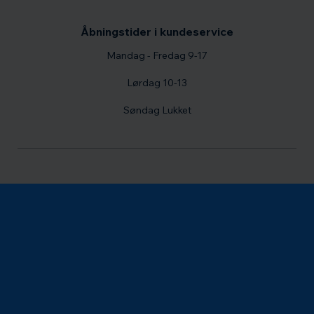
Åbningstider i kundeservice
Mandag - Fredag 9-17
Lørdag 10-13
Søndag Lukket