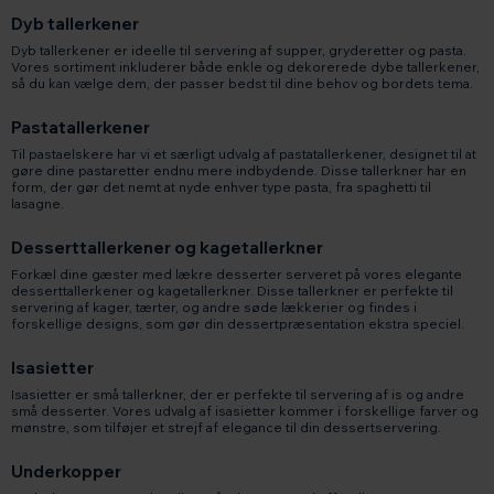
Dyb tallerkener
Dyb tallerkener er ideelle til servering af supper, gryderetter og pasta.
Vores sortiment inkluderer både enkle og dekorerede dybe tallerkener,
så du kan vælge dem, der passer bedst til dine behov og bordets tema.
Pastatallerkener
Til pastaelskere har vi et særligt udvalg af pastatallerkener, designet til at
gøre dine pastaretter endnu mere indbydende. Disse tallerkner har en
form, der gør det nemt at nyde enhver type pasta, fra spaghetti til
lasagne.
Desserttallerkener og kagetallerkner
Forkæl dine gæster med lækre desserter serveret på vores elegante
desserttallerkener og kagetallerkner. Disse tallerkner er perfekte til
servering af kager, tærter, og andre søde lækkerier og findes i
forskellige designs, som gør din dessertpræsentation ekstra speciel.
Isasietter
Isasietter er små tallerkner, der er perfekte til servering af is og andre
små desserter. Vores udvalg af isasietter kommer i forskellige farver og
mønstre, som tilføjer et strejf af elegance til din dessertservering.
Underkopper