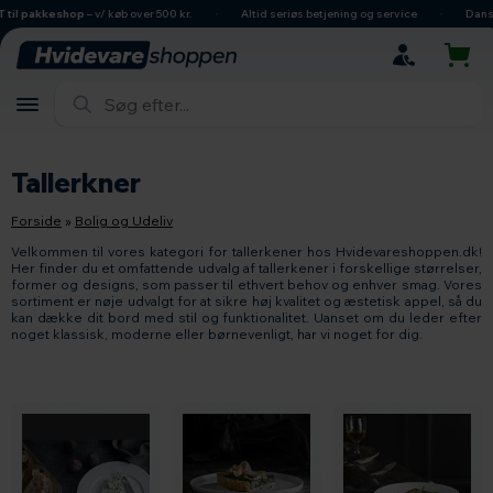
hovedindhold
søgning
navigation
indkøbskurv
shop
– v/ køb over 500 kr.
Altid seriøs betjening og service
Dansk ejet virk
Tallerkner
Forside
»
Bolig og Udeliv
Velkommen til vores kategori for tallerkener hos Hvidevareshoppen.dk!
Her finder du et omfattende udvalg af tallerkener i forskellige størrelser,
former og designs, som passer til ethvert behov og enhver smag. Vores
sortiment er nøje udvalgt for at sikre høj kvalitet og æstetisk appel, så du
kan dække dit bord med stil og funktionalitet. Uanset om du leder efter
noget klassisk, moderne eller børnevenligt, har vi noget for dig.