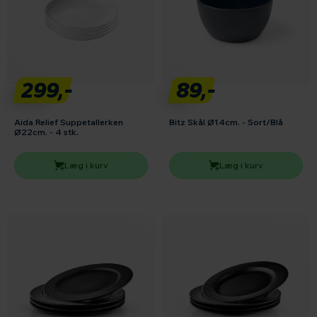
299,-
89,-
Aida Relief Suppetallerken
Bitz Skål Ø14cm. - Sort/Blå
Ø22cm. - 4 stk.
Læg i kurv
Læg i kurv