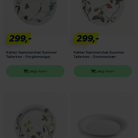
299,-
299,-
Kähler Hammershøi Summer
Kähler Hammershøi Summer
Tallerken - Forglemmigej
Tallerken - Sommerbær
Læg i kurv
Læg i kurv