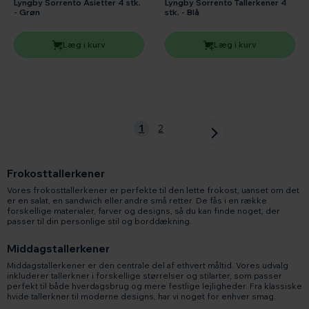
Lyngby Sorrento Asietter 4 stk.
Lyngby Sorrento Tallerkener 4
- Grøn
stk. - Blå
Læg i kurv
Læg i kurv
1
2
Frokosttallerkener
Vores frokosttallerkener er perfekte til den lette frokost, uanset om det
er en salat, en sandwich eller andre små retter. De fås i en række
forskellige materialer, farver og designs, så du kan finde noget, der
passer til din personlige stil og borddækning.
Middagstallerkener
Middagstallerkener er den centrale del af ethvert måltid. Vores udvalg
inkluderer tallerkner i forskellige størrelser og stilarter, som passer
perfekt til både hverdagsbrug og mere festlige lejligheder. Fra klassiske
hvide tallerkner til moderne designs, har vi noget for enhver smag.