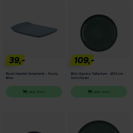
39,-
109,-
Rosti Hamlet Smørbrik - Dusty
Bitz Gastro Tallerken - Ø21cm. -
Blue
Sort/Grøn
Læg i kurv
Læg i kurv