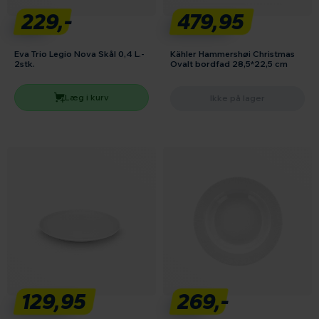
229,-
479,95
Eva Trio Legio Nova Skål 0,4 L.-
Kähler Hammershøi Christmas
2stk.
Ovalt bordfad 28,5*22,5 cm
Læg i kurv
Ikke på lager
129,95
269,-