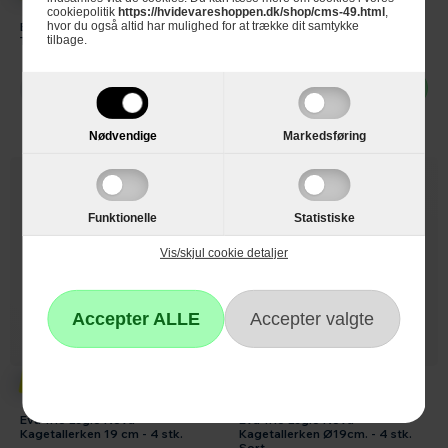
cookiepolitik
https://hvidevareshoppen.dk/shop/cms-49.html
,
Eva Trio Legio Nova Dyb
Eva Trio Legio Nova
hvor du også altid har mulighed for at trække dit samtykke
Tallerken Ø25cm. Sort - 4 stk.
Frokosttallerken 22 cm - 4 stk.
tilbage.
Læg i kurv
Ikke på lager
Nødvendige
Markedsføring
Funktionelle
Statistiske
Vis/skjul cookie detaljer
399,-
649,-
Eva Trio Legio Nova
Eva Trio Legio Nova
Kagetallerken 19 cm - 4 stk.
Kagetallerken Ø19cm. - 4 stk.
Sort