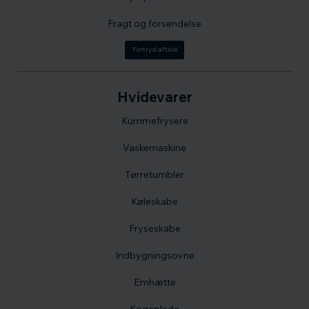
Fragt og forsendelse
Fortryd aftale
Hvidevarer
Kummefrysere
Vaskemaskine
Tørretumbler
Køleskabe
Fryseskabe
Indbygningsovne
Emhætte
Kogeplade