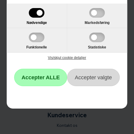
Trustpilot
E-mærket
Nødvendige
Markedsføring
4 års garanti
Guides
Funktionelle
Statistiske
Links
Vis/skjul cookie detaljer
Black Friday
Single Day
Cyber Monday
Kundeservice
Kontakt os