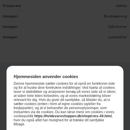
Producent
Kähler
Kategori
Borddækning
Kategori
Tallerkener
Kategori
Juleartikler
Hjemmesiden anvender cookies
Denne hjemmeside sætter cookies for at opnå en funktionel side
og for at huske dine foretrukne indstillinger. Ved hjælp af cookies
laver vi statistikker og analyserer besøg på vores side så vi sikrer,
at siden hele tiden forbedres, og at vores markedsføring bliver
relevant for dig. Hvis du giver dit samtykke, så tillader du, at vi
sætter cookies (enten i form af egne cookies og/eller fra
tredjeparter), og at vi behandler de personoplysninger, som
indsamles via de cookies. Du kan læse mere om cookies i vores
Informationer
cookiepolitik
https://hvidevareshoppen.dk/shop/cms-49.html
,
hvor du også altid har mulighed for at trække dit samtykke
Om Hvidevareshoppen.dk
tilbage.