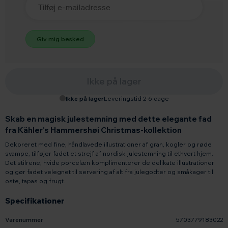
Ikke på lager
Ikke på lager
Leveringstid 2-6 dage
Skab en magisk julestemning med dette elegante fad
fra Kähler's Hammershøi Christmas-kollektion
Dekoreret med fine, håndlavede illustrationer af gran, kogler og røde
svampe, tilføjer fadet et strejf af nordisk julestemning til ethvert hjem.
Det stilrene, hvide porcelæn komplimenterer de delikate illustrationer
og gør fadet velegnet til servering af alt fra julegodter og småkager til
oste, tapas og frugt.
Specifikationer
Varenummer
5703779183022