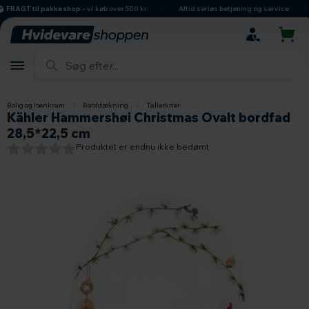
hovedindhold
søgning
navigation
indkøbskurv
FRAGT til pakkeshop
– v/ køb over 500 kr.
Altid seriøs betjening og service
Bolig og Isenkram
/
Borddækning
/
Tallerkner
Kähler Hammershøi Christmas Ovalt bordfad
28,5*22,5 cm
Produktet er endnu ikke bedømt