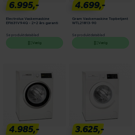
6.995,-
4.699,-
Electrolux Vaskemaskine
Gram Vaskemaskine Topbetjent
EFI631V94Q - 2+2 års garanti
WTL21813-90
Se produktdatablad
Se produktdatablad
Vælg
Vælg
4.985,-
3.625,-