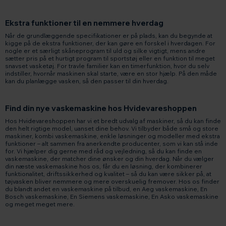
Ekstra funktioner til en nemmere hverdag
Når de grundlæggende specifikationer er på plads, kan du begynde at
kigge på de ekstra funktioner, der kan gøre en forskel i hverdagen. For
nogle er et særligt skåneprogram til uld og silke vigtigt, mens andre
sætter pris på et hurtigt program til sportstøj eller en funktion til meget
snavset vasketøj. For travle familier kan en timerfunktion, hvor du selv
indstiller, hvornår maskinen skal starte, være en stor hjælp. På den måde
kan du planlægge vasken, så den passer til din hverdag.
Find din nye vaskemaskine hos Hvidevareshoppen
Hos Hvidevareshoppen har vi et bredt udvalg af maskiner, så du kan finde
den helt rigtige model, uanset dine behov. Vi tilbyder både små og store
maskiner, kombi vaskemaskine, enkle løsninger og modeller med ekstra
funktioner – alt sammen fra anerkendte producenter, som vi kan stå inde
for. Vi hjælper dig gerne med råd og vejledning, så du kan finde en
vaskemaskine, der matcher dine ønsker og din hverdag. Når du vælger
din næste vaskemaskine hos os, får du en løsning, der kombinerer
funktionalitet, driftssikkerhed og kvalitet – så du kan være sikker på, at
tøjvasken bliver nemmere og mere overskuelig fremover. Hos os finder
du blandt andet en vaskemaskine på tilbud, en Aeg vaskemaskine, En
Bosch vaskemaskine, En Siemens vaskemaskine, En Asko vaskemaskine
og meget meget mere.