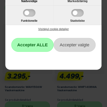
Nødvendige
Markedsføring
Se produktdatablad
Vælg
Ikke på lager
Funktionelle
Statistiske
Vis/skjul cookie detaljer
3.295,-
4.499,-
Scandomestic WAH1506W
Scandomestic WMF1408WA
Vaskemaskine
Vaskemaskine
Se produktdatablad
Se produktdatablad
Vælg
Vælg