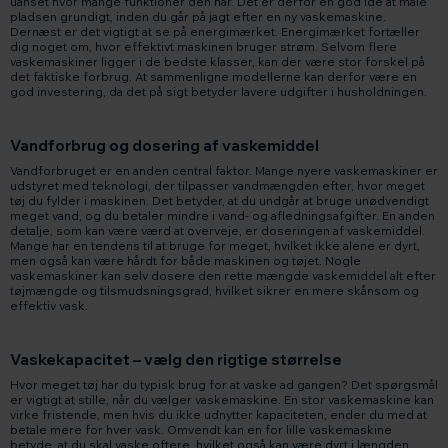
uanset hvor mange funktioner den har. Det er derfor en god idé at måle
pladsen grundigt, inden du går på jagt efter en ny vaskemaskine.
Dernæst er det vigtigt at se på energimærket. Energimærket fortæller
dig noget om, hvor effektivt maskinen bruger strøm. Selvom flere
vaskemaskiner ligger i de bedste klasser, kan der være stor forskel på
det faktiske forbrug. At sammenligne modellerne kan derfor være en
god investering, da det på sigt betyder lavere udgifter i husholdningen.
Vandforbrug og dosering af vaskemiddel
Vandforbruget er en anden central faktor. Mange nyere vaskemaskiner er
udstyret med teknologi, der tilpasser vandmængden efter, hvor meget
tøj du fylder i maskinen. Det betyder, at du undgår at bruge unødvendigt
meget vand, og du betaler mindre i vand- og afledningsafgifter. En anden
detalje, som kan være værd at overveje, er doseringen af vaskemiddel.
Mange har en tendens til at bruge for meget, hvilket ikke alene er dyrt,
men også kan være hårdt for både maskinen og tøjet. Nogle
vaskemaskiner kan selv dosere den rette mængde vaskemiddel alt efter
tøjmængde og tilsmudsningsgrad, hvilket sikrer en mere skånsom og
effektiv vask.
Vaskekapacitet – vælg den rigtige størrelse
Hvor meget tøj har du typisk brug for at vaske ad gangen? Det spørgsmål
er vigtigt at stille, når du vælger vaskemaskine. En stor vaskemaskine kan
virke fristende, men hvis du ikke udnytter kapaciteten, ender du med at
betale mere for hver vask. Omvendt kan en for lille vaskemaskine
betyde, at du skal vaske oftere, hvilket også kan være dyrt i længden.