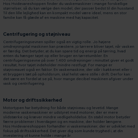
Hos Hvidevareshoppen finder du vaskemaskiner i mange forskellige
størrelser, så du kan vælge den model, der passer bedst til din husstand.
Til den lille lejlighed kan en kompakt model være ideel, mens en stor
familie kan få glæde af en maskine med høj kapacitet.
Centrifugering og støjniveau
Centrifugeringsevnen spiller også en vigtig rolle. Jo højere
omdrejningstal maskinen kan præstere, jo tørrere bliver tøjet, når vasken
er færdig. Det betyder, at du kan spare tid og energi på tørring, hvad
enten du hænger tøjet op eller bruger en tørretumbler. En
centrifugeringsevne på over 1.400 omdrejninger i minuttet giver et godt
resultat, hvor tøjet indeholder mindre restfugt. For mange er
støjniveauet også en faktor. En vaskemaskine, der står i køkkenet eller i
et bryggers tæt på opholdsrum, skal helst være stille i drift. Derfor kan
det være en fordel at se på, hvor mange decibel maskinen afgiver under
vask og centrifugering.
Motor og driftssikkerhed
Motortypen har betydning for både støjniveau og levetid. Mange
moderne vaskemaskiner er udstyret med motorer, der er mere
slidstærke og kræver mindre vedligeholdelse. En stabil motor betyder
færre problemer i hverdagen og en maskine, der holder længere.
Hos Hvidevareshoppen forhandler vi vaskemaskiner, der er udviklet med
fokus på driftssikkerhed. Det giver dig som kunde tryghed i, at din
investering vil kunne holde i mange år.