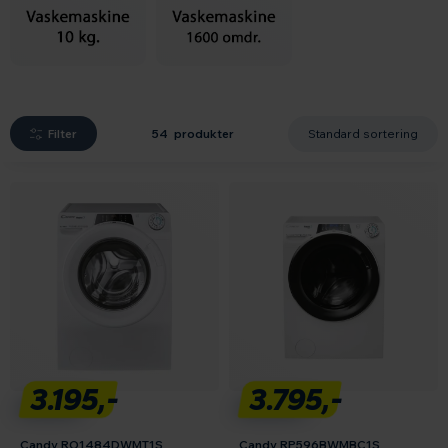
Filter
54 produkter
3.195,-
3.795,-
Candy RO1484DWMT1S
Candy RP596BWMBC1S