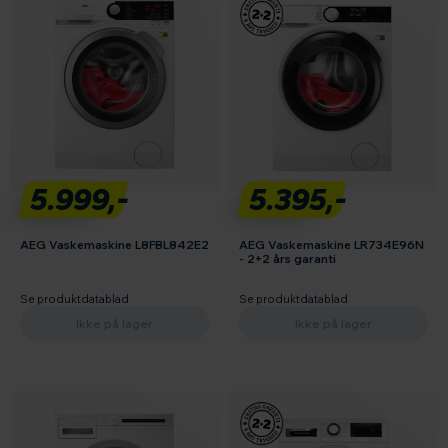
5.999,-
5.395,-
AEG Vaskemaskine L8FBL842E2
AEG Vaskemaskine LR734E96N
- 2+2 års garanti
Se produktdatablad
Se produktdatablad
Ikke på lager
Ikke på lager