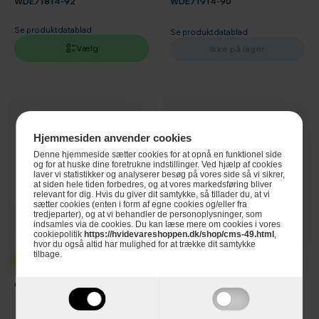
WDE71814-92
WDE71914-90
Se produktdatablad
Se produktdatablad
Vælg
Ikke på lager
Hjemmesiden anvender cookies
Denne hjemmeside sætter cookies for at opnå en funktionel side
og for at huske dine foretrukne indstillinger. Ved hjælp af cookies
laver vi statistikker og analyserer besøg på vores side så vi sikrer,
at siden hele tiden forbedres, og at vores markedsføring bliver
relevant for dig. Hvis du giver dit samtykke, så tillader du, at vi
sætter cookies (enten i form af egne cookies og/eller fra
tredjeparter), og at vi behandler de personoplysninger, som
indsamles via de cookies. Du kan læse mere om cookies i vores
cookiepolitik
https://hvidevareshoppen.dk/shop/cms-49.html
,
4.999,-
795,-
hvor du også altid har mulighed for at trække dit samtykke
tilbage.
Gram Vaskemaskine WM 814-A
LG hylde til stabling