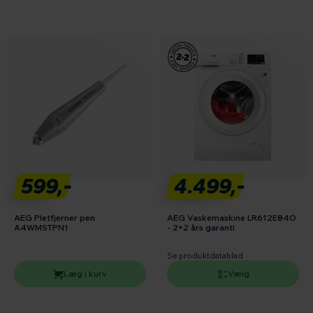
599,-
4.499,-
AEG Pletfjerner pen
AEG Vaskemaskine LR612E84O
A4WMSTPN1
- 2+2 års garanti
Se produktdatablad
Læg i kurv
Vælg