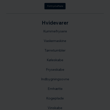
Fortryd aftale
Hvidevarer
Kummefrysere
Vaskemaskine
Tørretumbler
Køleskabe
Fryseskabe
Indbygningsovne
Emhætte
Kogeplade
Vinskabe