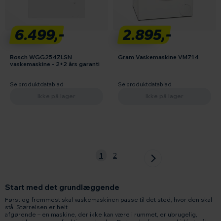
6.499,-
2.895,-
Bosch WGG254ZLSN
Gram Vaskemaskine VM714
vaskemaskine - 2+2 års garanti
Se produktdatablad
Se produktdatablad
Ikke på lager
Ikke på lager
1
2
Start med det grundlæggende
Først og fremmest skal vaskemaskinen passe til det sted, hvor den skal
stå. Størrelsen er helt
afgørende – en maskine, der ikke kan være i rummet, er ubrugelig,