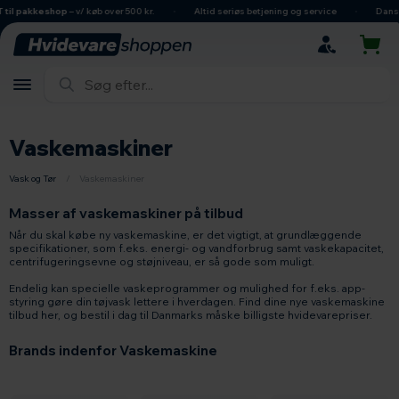
hovedindhold
søgning
navigation
indkøbskurv
shop
– v/ køb over 500 kr.
Altid seriøs betjening og service
Dansk ejet virk
Vaskemaskiner
Vask og Tør
/
Vaskemaskiner
Masser af vaskemaskiner på tilbud
Når du skal købe ny vaskemaskine, er det vigtigt, at grundlæggende
specifikationer, som f.eks. energi- og vandforbrug samt vaskekapacitet,
centrifugeringsevne og støjniveau, er så gode som muligt.
Endelig kan specielle vaskeprogrammer og mulighed for f.eks. app-
styring gøre din tøjvask lettere i hverdagen. Find dine nye vaskemaskine
tilbud her, og bestil i dag til Danmarks måske billigste hvidevarepriser.
Brands indenfor Vaskemaskine