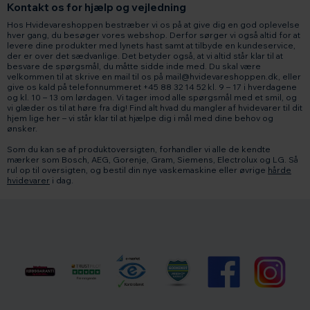
Kontakt os for hjælp og vejledning
Hos Hvidevareshoppen bestræber vi os på at give dig en god oplevelse
hver gang, du besøger vores webshop. Derfor sørger vi også altid for at
levere dine produkter med lynets hast samt at tilbyde en kundeservice,
der er over det sædvanlige. Det betyder også, at vi altid står klar til at
besvare de spørgsmål, du måtte sidde inde med. Du skal være
velkommen til at skrive en mail til os på mail@hvidevareshoppen.dk, eller
give os kald på telefonnummeret +45 88 32 14 52 kl. 9 – 17 i hverdagene
og kl. 10 – 13 om lørdagen. Vi tager imod alle spørgsmål med et smil, og
vi glæder os til at høre fra dig! Find alt hvad du mangler af hvidevarer til dit
hjem lige her – vi står klar til at hjælpe dig i mål med dine behov og
ønsker.
Som du kan se af produktoversigten, forhandler vi alle de kendte
mærker som Bosch, AEG, Gorenje, Gram, Siemens, Electrolux og LG. Så
rul op til oversigten, og bestil din nye vaskemaskine eller øvrige
hårde
hvidevarer
i dag.