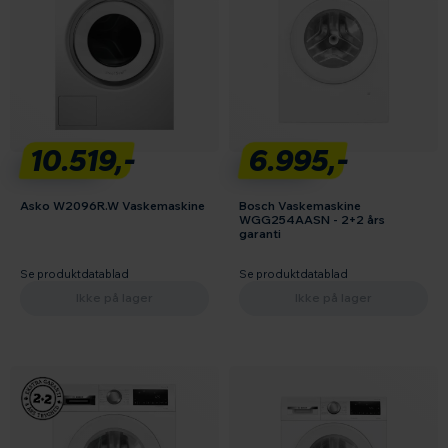
10.519,-
6.995,-
Asko W2096R.W Vaskemaskine
Bosch Vaskemaskine
WGG254AASN - 2+2 års
garanti
Se produktdatablad
Se produktdatablad
Ikke på lager
Ikke på lager