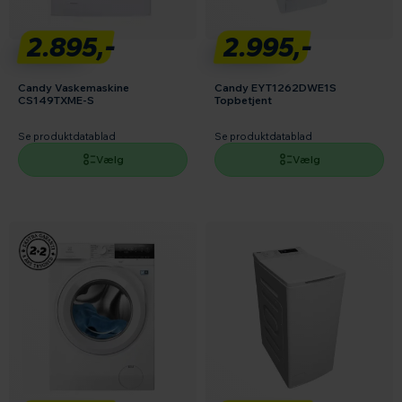
2.895,-
2.995,-
Candy Vaskemaskine
Candy EYT1262DWE1S
CS149TXME-S
Topbetjent
Se produktdatablad
Se produktdatablad
Vælg
Vælg