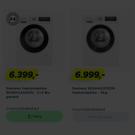
6.399,-
6.999,-
Siemens Vaskemaskine
Siemens WG44G2FKDN
WG56G2AADN - 2+2 års
Vaskemaskine - 9kg
garanti
Se produktdatablad
Se produktdatablad
Vælg
Ikke på lager