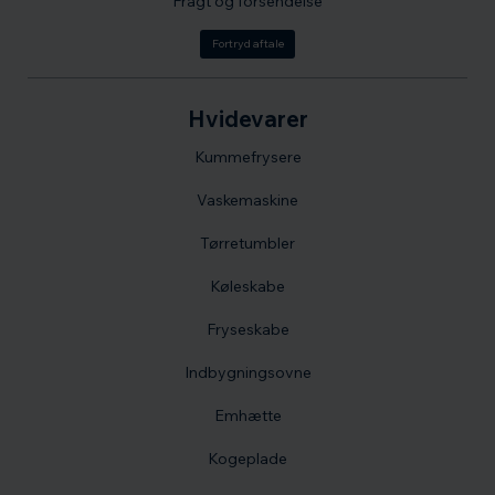
Fragt og forsendelse
Fortryd aftale
Hvidevarer
Kummefrysere
Vaskemaskine
Tørretumbler
Køleskabe
Fryseskabe
Indbygningsovne
Emhætte
Kogeplade