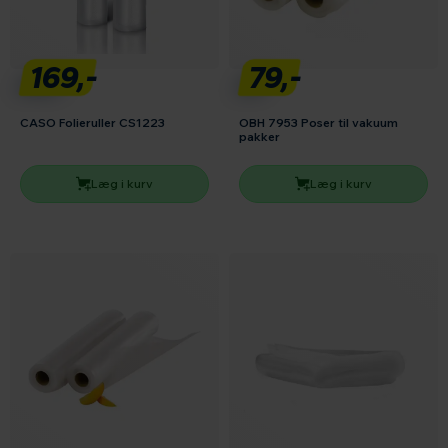
169,-
79,-
CASO Folieruller CS1223
OBH 7953 Poser til vakuum
pakker
Læg i kurv
Læg i kurv