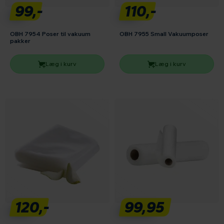
99,-
110,-
OBH 7954 Poser til vakuum
OBH 7955 Small Vakuumposer
pakker
Læg i kurv
Læg i kurv
120,-
99,95