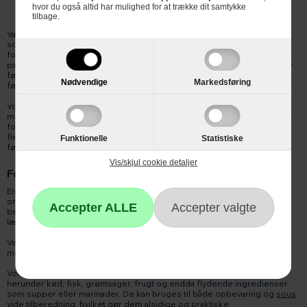
hvor du også altid har mulighed for at trække dit samtykke
tilbage.
Vakuumposer er afgørende for en vellykket vakuumforsegling. Vores
sortiment omfatter forskellige typer vakuumposer, herunder poser i
forskellige størrelser og tykkelser, så du kan finde den perfekte
pasform til dine behov. De er fremstillet af højkvalitetsmaterialer, der er
fødevaresikre, fri for BPA og sikrer optimal beskyttelse af dine
Nødvendige
Markedsføring
fødevarer.
Vores vakuumposer er konstrueret til at være slidstærke og
modstandsdygtige over for punktering, hvilket sikrer, at dine fødevarer
forbliver intakte og beskyttet under vakuumforseglingen. De er også
fleksible og kan tilpasses til forskellige former og størrelser af
Funktionelle
Statistiske
fødevarer, hvilket gør dem alsidige og nemme at arbejde med.
Vis/skjul cookie detaljer
Fordele ved vakuumposer
En af fordelene ved vakuumposer er, at de effektivt fjerner luften
omkring fødevarerne og forhindrer iltoptagelse. Dette hjælper med at
bevare friskheden, smagen og næringsværdien af dine fødevarer i
længere tid.
Ved at fjerne luften reduceres også risikoen for bakterievækst,
mugdannelse og oxidation, hvilket bidrager til at minimere madspild.
Vores vakuumposer er velegnede til en bred vifte af fødevarer,
herunder kød, fisk, grøntsager, frugt og endda flydende ingredienser
som supper eller marinader. De kan bruges til både opbevaring og
sous
vide
tilberedning, hvilket gør dem alsidige og praktiske.