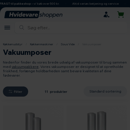
hovedindhold
søgning
navigation
indkøbskurv
T til pakkeshop
– v/ køb over 500 kr.
Altid seriøs betjening og service
Dan
Køkkenudstyr
/
Køkkenmaskiner
/
Sous Vide
/
Vakuumposer
Vakuumposer
Nedenfor finder du vores brede udvalg af vakuumposer til brug sammen
med
vakuumpakkere
. Vores vakuumposer er designet til at opretholde
friskhed, forlænge holdbarheden samt bevare kvaliteten af dine
fødevarer.
Filter
11 produkter