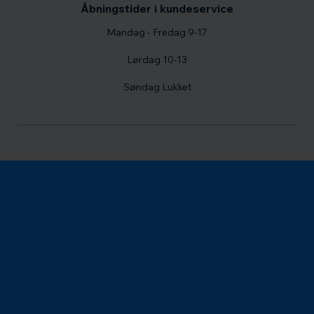
Åbningstider i kundeservice
Mandag - Fredag 9-17
Lørdag 10-13
Søndag Lukket