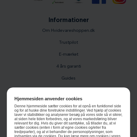
Informationer
Om Hvidevareshoppen.dk
Trustpilot
E-mærket
4 års garanti
Guides
Links
Hjemmesiden anvender cookies
Black Friday
Denne hjemmeside sætter cookies for at opnå en funktionel side
og for at huske dine foretrukne indstillinger. Ved hjælp af cookies
Single Day
laver vi statistikker og analyserer besøg på vores side så vi sikrer,
at siden hele tiden forbedres, og at vores markedsføring bliver
relevant for dig. Hvis du giver dit samtykke, så tillader du, at vi
Cyber Monday
sætter cookies (enten i form af egne cookies og/eller fra
tredjeparter), og at vi behandler de personoplysninger, som
indsamles via de cookies. Du kan læse mere om cookies i vores