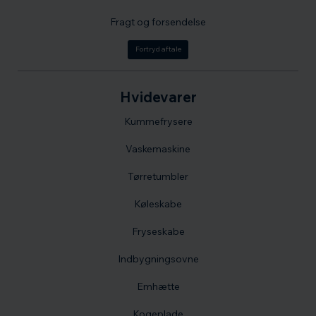
Fragt og forsendelse
Fortryd aftale
Hvidevarer
Kummefrysere
Vaskemaskine
Tørretumbler
Køleskabe
Fryseskabe
Indbygningsovne
Emhætte
Kogeplade