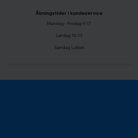
Åbningstider i kundeservice
Mandag - Fredag 9-17
Lørdag 10-13
Søndag Lukket