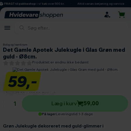
hovedindhold
søgning
navigation
indkøbskurv
FRAGT til pakkeshop
– v/ køb over 500 kr.
Altid seriøs betjening og service
Bolig og Isenkram
Det Gamle Apotek Julekugle i Glas Grøn med
guld - Ø8cm.
Produktet er endnu ikke bedømt
59,-
+ fragt 43,00
=
102,00
DKK i alt
Antal produkter
Læg i kurv
59,00
På lager
Leveringstid 1-3 dage
Grøn Julekugle dekoreret med guld-glimmer i