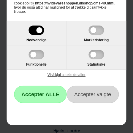
cookiepolitik
https://hvidevareshoppen.dk/shop/cms-49.html
,
hvor du også altid har mulighed for at trække dit samtykke
tilbage.
Kundeservice
Kontakt os
Reklamation
Nødvendige
Markedsføring
Hvidevare reklamation
Fortrydelsesformular
Funktionelle
Statistiske
Fortrydelsesret
Vis/skjul cookie detaljer
Vilkår og Handelsbetingelser
Genafsendelse
Track and Trace
Betalingsmetoder
Hjælp til ordre