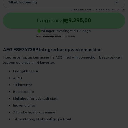
Tilkøb Indbæring
+ FRI FRAGT
=
9.295,00
DKK i alt
Læg i kurv
9.295,00
På lager
Leveringstid 1-3 dage
AEG FSE76738P Integrerbar opvaskemaskine
Integrerbar opvaskemasine fra AEG med wifi connection, bestikbakke i
toppen og plads til 14 kuverter.
Energiklasse A
43dB
14 kuverter
Bestikbakke
Mulighed for udskudt start
Indvendig lys
7 forskellige programmer
Til montering af skabslåge på front