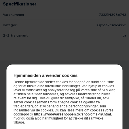
Specifikationer
Varenummer
7332543986743
Kategori
Opvaskemaskine
2+2 års garanti
Ja
Hjemmesiden anvender cookies
Denne hjemmeside sætter cookies for at opnå en funktionel side
og for at huske dine foretrukne indstillinger. Ved hjælp af cookies
laver vi statistikker og analyserer besøg på vores side så vi sikrer,
at siden hele tiden forbedres, og at vores markedsføring bliver
relevant for dig. Hvis du giver dit samtykke, så tillader du, at vi
sætter cookies (enten i form af egne cookies og/eller fra
tredjeparter), og at vi behandler de personoplysninger, som
indsamles via de cookies. Du kan læse mere om cookies i vores
Informationer
cookiepolitik
https://hvidevareshoppen.dk/shop/cms-49.html
,
hvor du også altid har mulighed for at trække dit samtykke
Om Hvidevareshoppen.dk
tilbage.