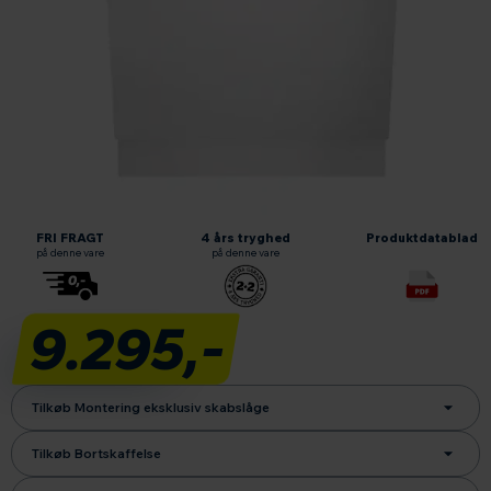
Læs om fri fragt
2+2 ekstra garanti
Produktdatablad
FRI FRAGT
4 års tryghed
Produktdatablad
på denne vare
på denne vare
9.295,-
Tilkøb Montering eksklusiv skabslåge
Tilkøb Bortskaffelse