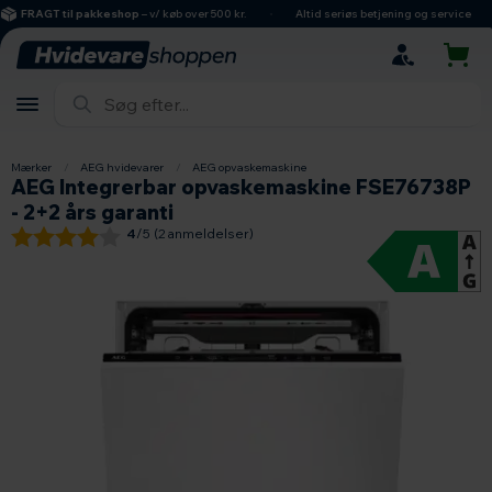
hovedindhold
søgning
navigation
indkøbskurv
FRAGT til pakkeshop
– v/ køb over 500 kr.
Altid seriøs betjening og service
Mærker
/
AEG hvidevarer
/
AEG opvaskemaskine
AEG Integrerbar opvaskemaskine FSE76738P
- 2+2 års garanti
4
/5 (
2
anmeldelser)