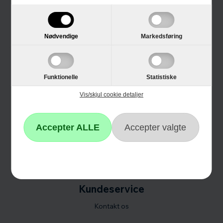
Trustpilot
E-mærket
Nødvendige
Markedsføring
4 års garanti
Guides
Funktionelle
Statistiske
Links
Vis/skjul cookie detaljer
Black Friday
Single Day
Cyber Monday
Kundeservice
Kontakt os