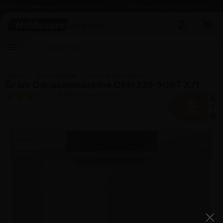
hovedindhold
søgning
navigation
indkøbskurv
RAGT til pakkeshop
– v/ køb over 500 kr.
Altid seriøs betjening og service
Mærker
/
Gram hvidevarer
/
Gram opvaskemaskine
Gram Opvaskemaskine OM6330-90RT X/1
3.42
/5 (
6
anmeldelser)