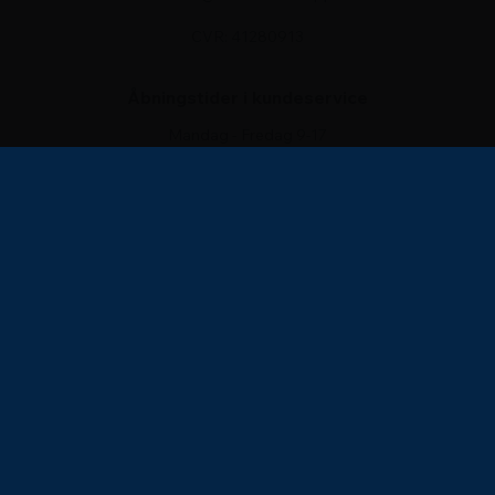
CVR: 41280913
Åbningstider i kundeservice
Mandag - Fredag 9-17
Lørdag 10-13
Søndag Lukket