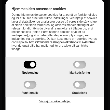
Hjemmesiden anvender cookies
Denne hjemmeside sætter cookies for at opnå en funktionel side
og for at huske dine foretrukne indstillinger. Ved hjælp af cookies
laver vi statistikker og analyserer besøg på vores side så vi sikrer,
at siden hele tiden forbedres, og at vores markedsføring bliver
relevant for dig. Hvis du giver dit samtykke, så tillader du, at vi
sætter cookies (enten i form af egne cookies og/eller fra
tredjeparter), og at vi behandler de personoplysninger, som
indsamles via de cookies. Du kan læse mere om cookies i vores
2.999,-
4.427,-
cookiepolitik
https://hvidevareshoppen.dk/shop/cms-49.html
,
hvor du også altid har mulighed for at trække dit samtykke
tilbage.
Gram Opvaskemaskine
Gram Opvaskemaskine
OM6100-90T/1
OM6340-90RT/1
Vælg
Ikke på lager
Nødvendige
Markedsføring
Funktionelle
Statistiske
Vis/skjul cookie detaljer