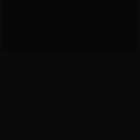
Emhætte
Kogeplade
Vinskabe
Komfurer
Hvidevareshoppen
Hvidevareshoppen.dk ApS
Østergade 24
9460 Brovst
Tlf.: 8832 1452
Mobilepay: 575905
Email: mail@hvidevareshoppen.dk