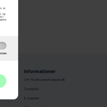
r, at
), og
es i
lighed
stiske
Informationer
Om Hvidevareshoppen.dk
Trustpilot
E-mærket