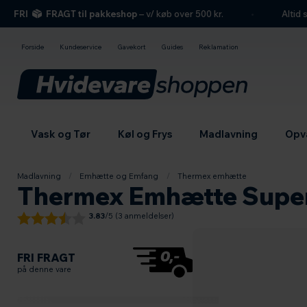
hovedindhold
søgning
navigation
indkøbskurv
FRI
FRAGT til pakkeshop
– v/ køb over 500 kr.
Altid se
Forside
Kundeservice
Gavekort
Guides
Reklamation
Vask og Tør
Køl og Frys
Madlavning
Opv
Madlavning
/
Emhætte og Emfang
/
Thermex emhætte
Thermex Emhætte Super S
3.83
/5 (
3
anmeldelser)
Læs om fri fragt
FRI FRAGT
på denne vare