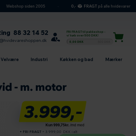
Webshop siden 2005
0,-
FRAGT
på alle hvidevarer
Ring
88 32 14 52
FRI FRAGT til pakkeshop -
v/ køb over 500 DKK!
l@hvidevareshoppen.dk
0,00 DKK
500 DKK
Velvære
Industri
Køkken og bad
Mærker
id - m. motor
3.999,-
+ FRI FRAGT
=
3.999,00
DKK i alt
Antal produkter