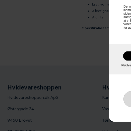
Lavt lydniveau
Denne
indst
3 hastigheder
siden
Alufilter
samty
at vi
vores
for a
Specifikationer:
Nødve
Hvidevareshoppen
Hvidevare
Hvidevareshoppen.dk ApS
Kummefrysere
Østergade 24
Vaskemaskine
9460 Brovst
Tørretumbler