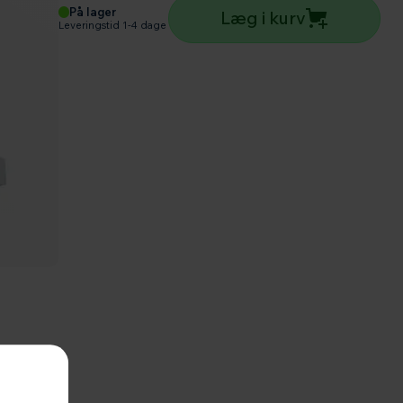
På lager
Læg i kurv
Leveringstid 1-4 dage