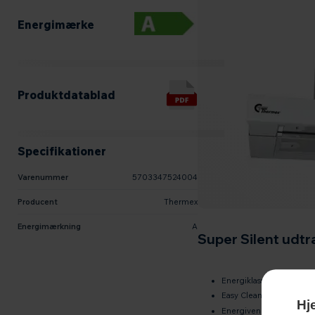
Energimærke
Produktdatablad
Produktdatablad
Specifikationer
Varenummer
5703347524004
Producent
Thermex
Energimærkning
A
Super Silent udtr
Energiklasse A
Easy Clean
Hj
Energivenlig LED