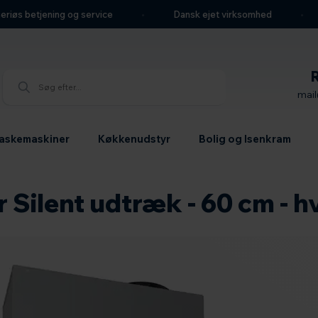
riøs betjening og service
Dansk ejet virksomhed
mai
askemaskiner
Køkkenudstyr
Bolig og Isenkram
ilent udtræk - 60 cm - hv