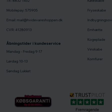
Tlf.: 8832 1452
Køleskabe
Mobilepay: 575905
Fryseskabe
Email: mail@hvidevareshoppen.dk
Indbygningso
CVR: 41280913
Emhætte
Kogeplade
Åbningstider i kundeservice
Vinskabe
Mandag - Fredag 9-17
Komfurer
Lørdag 10-13
Søndag Lukket