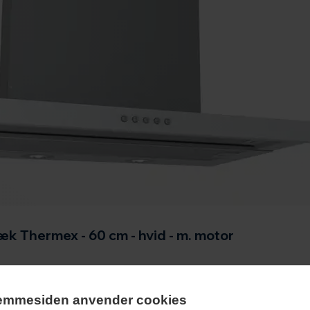
æk Thermex - 60 cm - hvid - m. motor
emmesiden anvender cookies