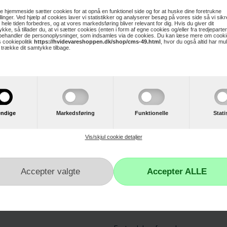
 hjemmeside sætter cookies for at opnå en funktionel side og for at huske dine foretrukne
illinger. Ved hjælp af cookies laver vi statistikker og analyserer besøg på vores side så vi sikre
 hele tiden forbedres, og at vores markedsføring bliver relevant for dig. Hvis du giver dit
kke, så tillader du, at vi sætter cookies (enten i form af egne cookies og/eller fra tredjeparter
 behandler de personoplysninger, som indsamles via de cookies. Du kan læse mere om cooki
 cookiepolitik
https://hvidevareshoppen.dk/shop/cms-49.html
, hvor du også altid har mu
t trække dit samtykke tilbage.
ndige
Markedsføring
Funktionelle
Stati
Vis/skjul cookie detaljer
r
Kundeservice
Kontakt os
Reklamation
Hvidevare reklamation