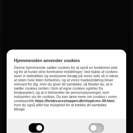
Kategori
Frithængende emhætter
Hjemmesiden anvender cookies
Denne hjemmeside sætter cookies for at opnå en funktionel side
og for at huske dine foretrukne indstillinger. Ved hjælp af cookies
laver vi statistikker og analyserer besøg på vores side så vi sikrer,
Informationer
at siden hele tiden forbedres, og at vores markedsføring bliver
relevant for dig. Hvis du giver dit samtykke, så tillader du, at vi
sætter cookies (enten i form af egne cookies og/eller fra
Om Hvidevareshoppen.dk
tredjeparter), og at vi behandler de personoplysninger, som
indsamles via de cookies. Du kan læse mere om cookies i vores
cookiepolitik
https://hvidevareshoppen.dk/shop/cms-49.html
,
Trustpilot
hvor du også altid har mulighed for at trække dit samtykke
tilbage.
E-mærket
4 års garanti