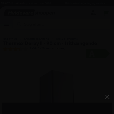
hovedindhold
søgning
navigation
indkøbskurv
RAGT til pakkeshop
– v/ køb over 500 kr.
Altid seriøs betjening og service
Madlavning
/
Emhætte og Emfang
/
Thermex emhætte
Thermex Derby II - 90 cm - frithængende
3.68
/5 (
28
anmeldelser)