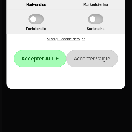
Guides
Nødvendige
Markedsføring
Links
Black Friday
Funktionelle
Statistiske
Single Day
Vis/skjul cookie detaljer
Cyber Monday
Kundeservice
Kontakt os
Reklamation
Hvidevare reklamation
Fortrydelsesformular