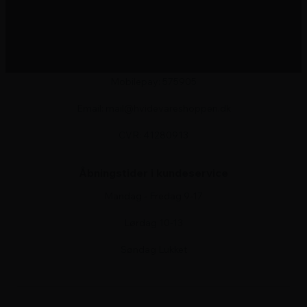
Østergade 24
9460 Brovst
Tlf.: 8832 1452
Mobilepay: 575905
Email: mail@hvidevareshoppen.dk
CVR: 41280913
Åbningstider i kundeservice
Mandag - Fredag 9-17
Lørdag 10-13
Søndag Lukket