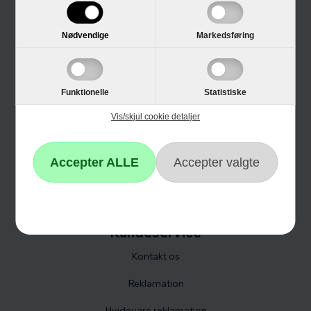
E-mærket
4 års garanti
Nødvendige
Markedsføring
Guides
Links
Funktionelle
Statistiske
Black Friday
Vis/skjul cookie detaljer
Single Day
Cyber Monday
Kundeservice
Kontakt os
Reklamation
Hvidevare reklamation