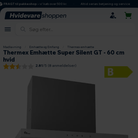
hovedindhold
søgning
navigation
indkøbskurv
FRAGT til pakkeshop
– v/ køb over 500 kr.
Altid seriøs betjening og service
Madlavning
/
Emhætte og Emfang
/
Thermex emhætte
Thermex Emhætte Super Silent GT - 60 cm
hvid
2.81
/5 (
8
anmeldelser)