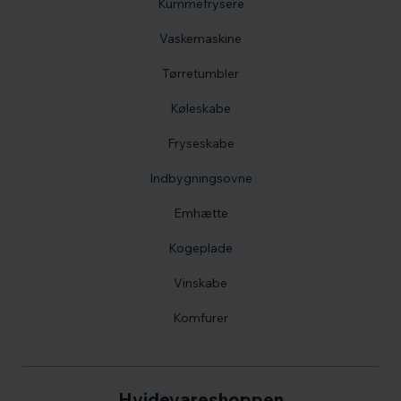
Kummefrysere
Vaskemaskine
Tørretumbler
Køleskabe
Fryseskabe
Indbygningsovne
Emhætte
Kogeplade
Vinskabe
Komfurer
Hvidevareshoppen