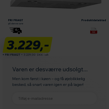
Læs om fri fragt
Produktdatablad
FRI FRAGT
Produktdatablad
på denne vare
3.229,-
+ FRI FRAGT
=
3.229,00
DKK i alt
Varen er desværre udsolgt...
Men kom først i køen – og få øjeblikkelig
besked, så snart varen igen er på lager!