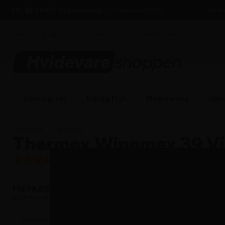
hovedindhold
søgning
navigation
indkøbskurv
FRI
FRAGT til pakkeshop
– v/ køb over 500 kr.
Altid se
Forside
Kundeservice
Gavekort
Guides
Reklamation
Vask og Tør
Køl og Frys
Madlavning
Opv
Køl og Frys
/
Vinskabe
Thermex Winemex 39 Vin
4.25
/5 (
2
anmeldelser)
Læs om fri fragt
FRI FRAGT
på denne vare