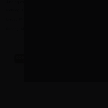
Åbningstider i kundeservice
Vinskabe
Mandag - Fredag 9-17
Komfurer
Lørdag 10-13
Søndag Lukket