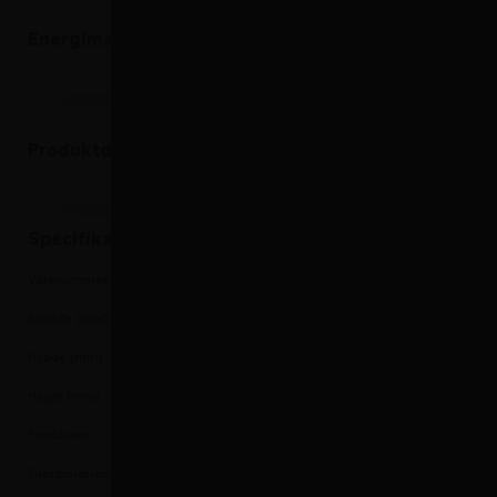
Energimærke
Produktdatablad
Produktdatablad
Specifikationer
Varenummer
5703347901829
Bredde (mm)
595
Dybde (mm)
574
Højde (mm)
890
Producent
Thermex
Energimærkning
G