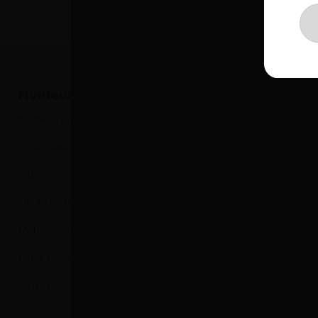
Hvidevareshoppen
Hvidevare
Hvidevareshoppen.dk ApS
Kummefrysere
Østergade 24
Vaskemaskine
9460 Brovst
Tørretumbler
Tlf.: 8832 1452
Køleskabe
Mobilepay: 575905
Fryseskabe
Email: mail@hvidevareshoppen.dk
Indbygningso
CVR: 41280913
Emhætte
Kogeplade