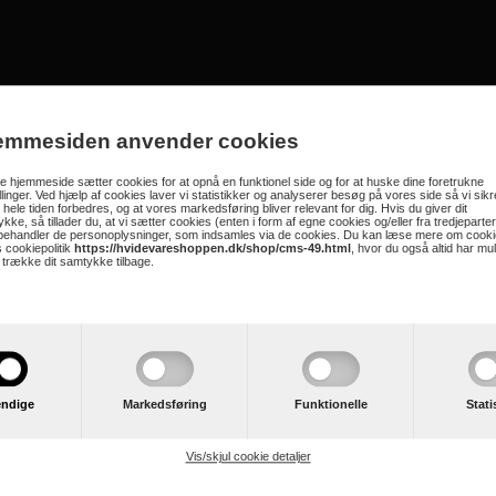
Thermex - Winemex 39
emmesiden anvender cookies
 kan bruges som indbygningsskab men også som fritstående vinkøleskab. Skabe
energiklasse G.
 hjemmeside sætter cookies for at opnå en funktionel side og for at huske dine foretrukne
illinger. Ved hjælp af cookies laver vi statistikker og analyserer besøg på vores side så vi sikre
 hele tiden forbedres, og at vores markedsføring bliver relevant for dig. Hvis du giver dit
kke, så tillader du, at vi sætter cookies (enten i form af egne cookies og/eller fra tredjeparter
 behandler de personoplysninger, som indsamles via de cookies. Du kan læse mere om cooki
C-certificeret
 cookiepolitik
https://hvidevareshoppen.dk/shop/cms-49.html
, hvor du også altid har mu
t trække dit samtykke tilbage.
æmpet kompressor
 - Gør det muligt at benytte det som indbygningsskab
ndige
Markedsføring
Funktionelle
Stati
Vis/skjul cookie detaljer