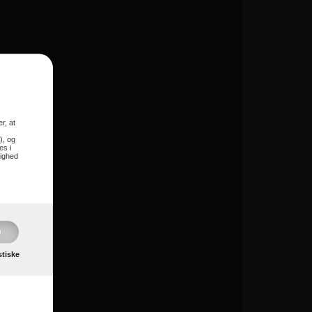
t har
r, at
), og
es i
lighed
stiske