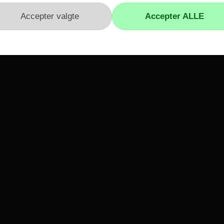
r
Kundeservice
Kontakt os
Reklamation
Hvidevare reklamation
Fortrydelsesformular
Fortrydelsesret
vne
Vilkår og Handelsbetingelser
Genafsendelse
Track and Trace