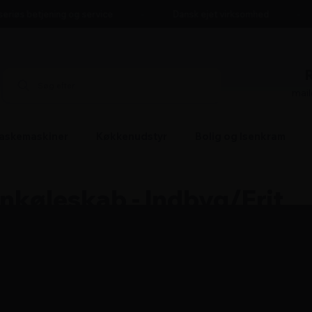
riøs betjening og service
Dansk ejet virksomhed
mai
askemaskiner
Køkkenudstyr
Bolig og Isenkram
køleskab - Indbyg/Frit