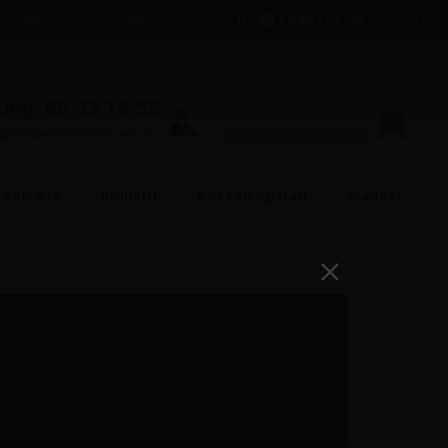
Webshop siden 2005
0,-
FRAGT
på alle hvidevarer
Ring
88 32 14 52
FRI FRAGT til pakkeshop -
v/ køb over 500 DKK!
l@hvidevareshoppen.dk
0,00 DKK
500 DKK
Velvære
Industri
Køkken og bad
Mærker
14.449,-
+ FRI FRAGT
=
14.449,00
DKK i alt
Antal produkter