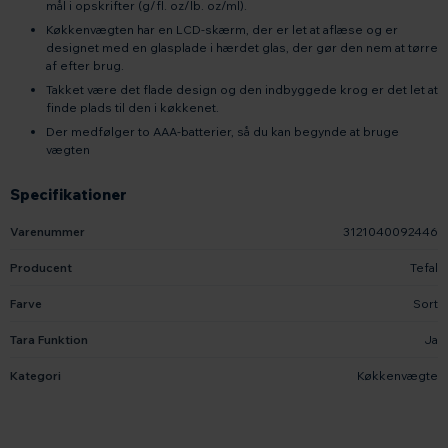
mål i opskrifter (g/fl. oz/lb. oz/ml).
Køkkenvægten har en LCD-skærm, der er let at aflæse og er
designet med en glasplade i hærdet glas, der gør den nem at tørre
af efter brug.
Takket være det flade design og den indbyggede krog er det let at
finde plads til den i køkkenet.
Der medfølger to AAA-batterier, så du kan begynde at bruge
vægten
Specifikationer
Varenummer
3121040092446
Producent
Tefal
Farve
Sort
Tara Funktion
Ja
Kategori
Køkkenvægte