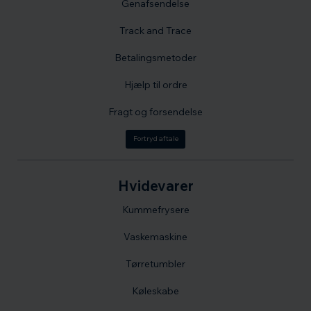
Genafsendelse
Track and Trace
Betalingsmetoder
Hjælp til ordre
Fragt og forsendelse
Fortryd aftale
Hvidevarer
Kummefrysere
Vaskemaskine
Tørretumbler
Køleskabe