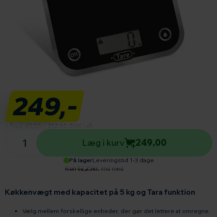
249,-
+ fragt 43,00
=
292,00
DKK i alt
Antal produkter
Læg i kurv
249,00
På lager
Leveringstid 1-3 dage
Køkkenvægt med kapacitet på 5 kg og Tara funktion
Vælg mellem forskellige enheder, der gør det lettere at omregne