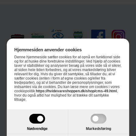
Hjemmesiden anvender cookies
Denne hjemmeside sætter cookies for at opnå en funktionel side
Informationer
og for at huske dine foretrukne indstillinger. Ved hjælp af cookies
laver vi statistikker og analyserer besøg på vores side så vi sikrer,
Om Hvidevareshoppen.dk
at siden hele tiden forbedres, og at vores markedsføring bliver
relevant for dig. Hvis du giver dit samtykke, så tillader du, at vi
sætter cookies (enten i form af egne cookies og/eller fra
Trustpilot
tredjeparter), og at vi behandler de personoplysninger, som
indsamles via de cookies. Du kan læse mere om cookies i vores
cookiepolitik
https://hvidevareshoppen.dk/shop/cms-49.html
,
E-mærket
hvor du også altid har mulighed for at trække dit samtykke
tilbage.
4 års garanti
Guides
Links
Nødvendige
Markedsføring