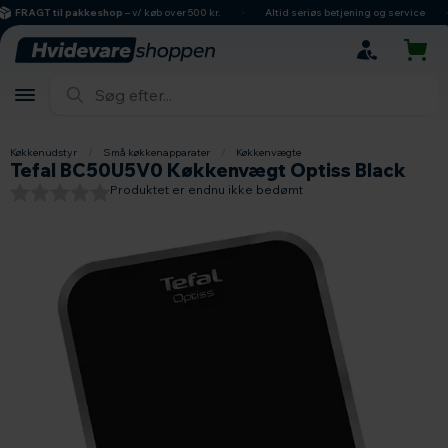
hovedindhold
søgning
navigation
indkøbskurv
FRAGT til pakkeshop
– v/ køb over 500 kr.
Altid seriøs betjening og service
Køkkenudstyr
/
Små køkkenapparater
/
Køkkenvægte
Tefal BC50U5V0 Køkkenvægt Optiss Black
Produktet er endnu ikke bedømt