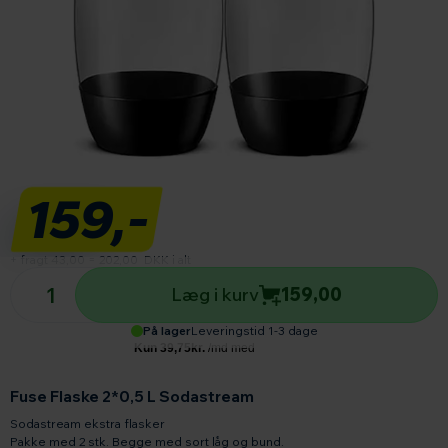
159,-
+ fragt 43,00
=
202,00
DKK i alt
Antal produkter
Læg i kurv
159,00
På lager
Leveringstid 1-3 dage
Fuse Flaske 2*0,5 L Sodastream
Sodastream ekstra flasker
Pakke med 2 stk. Begge med sort låg og bund.