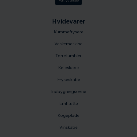
Fortryd aftale
Hvidevarer
Kummefrysere
Vaskemaskine
Tørretumbler
Køleskabe
Fryseskabe
Indbygningsovne
Emhætte
Kogeplade
Vinskabe