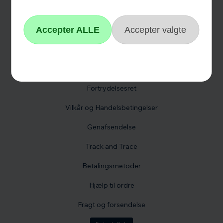
Kontakt os
Reklamation
Hvidevare reklamation
Fortrydelsesformular
Fortrydelsesret
Vilkår og Handelsbetingelser
Genafsendelse
Track and Trace
Betalingsmetoder
Hjælp til ordre
Fragt og forsendelse