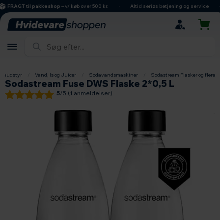
hovedindhold
søgning
navigation
indkøbskurv
FRAGT til pakkeshop
– v/ køb over 500 kr.
Altid seriøs betjening og service
kenudstyr
/
Vand, Is og Juicer
/
Sodavandsmaskiner
/
Sodastream Flasker og flere
Sodastream Fuse DWS Flaske 2*0,5 L
5
/5 (
1
anmeldelser)