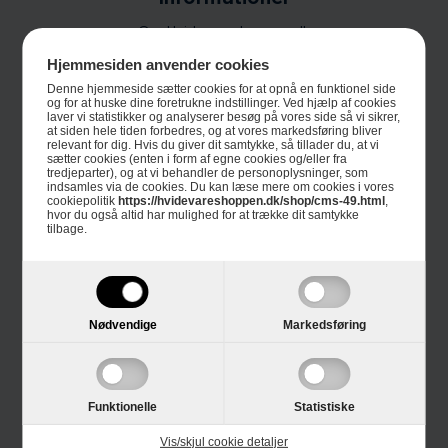
Om Hvidevareshoppen.dk
Hjemmesiden anvender cookies
Trustpilot
Denne hjemmeside sætter cookies for at opnå en funktionel side
og for at huske dine foretrukne indstillinger. Ved hjælp af cookies
E-mærket
laver vi statistikker og analyserer besøg på vores side så vi sikrer,
at siden hele tiden forbedres, og at vores markedsføring bliver
relevant for dig. Hvis du giver dit samtykke, så tillader du, at vi
4 års garanti
sætter cookies (enten i form af egne cookies og/eller fra
tredjeparter), og at vi behandler de personoplysninger, som
Guides
indsamles via de cookies. Du kan læse mere om cookies i vores
cookiepolitik
https://hvidevareshoppen.dk/shop/cms-49.html
,
hvor du også altid har mulighed for at trække dit samtykke
Links
tilbage.
Black Friday
Single Day
Nødvendige
Markedsføring
Cyber Monday
Funktionelle
Statistiske
Kundeservice
Vis/skjul cookie detaljer