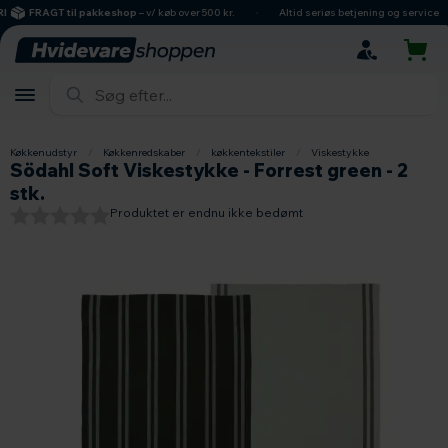
hovedindhold
søgning
navigation
indkøbskurv
FRAGT til pakkeshop
– v/ køb over 500 kr.
Altid seriøs betjening og service
Køkkenudstyr
/
Køkkenredskaber
/
køkkentekstiler
/
Viskestykke
Södahl Soft Viskestykke - Forrest green - 2
stk.
Produktet er endnu ikke bedømt