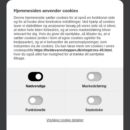
Trustpilot
Hjemmesiden anvender cookies
E-mærket
Denne hjemmeside sætter cookies for at opnå en funktionel side
og for at huske dine foretrukne indstillinger. Ved hjælp af cookies
laver vi statistikker og analyserer besøg på vores side så vi sikrer,
4 års garanti
at siden hele tiden forbedres, og at vores markedsføring bliver
relevant for dig. Hvis du giver dit samtykke, så tillader du, at vi
Guides
sætter cookies (enten i form af egne cookies og/eller fra
tredjeparter), og at vi behandler de personoplysninger, som
indsamles via de cookies. Du kan læse mere om cookies i vores
Links
cookiepolitik
https://hvidevareshoppen.dk/shop/cms-49.html
,
hvor du også altid har mulighed for at trække dit samtykke
tilbage.
Black Friday
Single Day
Cyber Monday
Nødvendige
Markedsføring
Kundeservice
Funktionelle
Statistiske
Kontakt os
Vis/skjul cookie detaljer