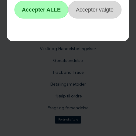
Reklamation
Hvidevare reklamation
Fortrydelsesformular
Fortrydelsesret
Vilkår og Handelsbetingelser
Genafsendelse
Track and Trace
Betalingsmetoder
Hjælp til ordre
Fragt og forsendelse
Fortryd aftale