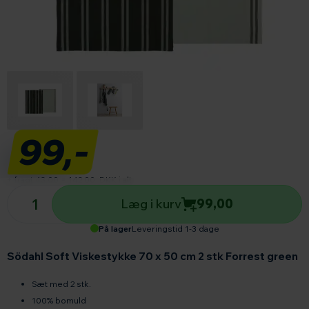
99,-
+ fragt 43,00
=
142,00
DKK i alt
Antal produkter
Læg i kurv
99,00
På lager
Leveringstid 1-3 dage
Södahl Soft Viskestykke 70 x 50 cm 2 stk Forrest green
Sæt med 2 stk.
100% bomuld