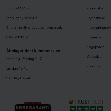
Tlf.: 8832 1452
Køleskabe
Mobilepay: 575905
Fryseskabe
Email: mail@hvidevareshoppen.dk
Indbygningso
CVR: 41280913
Emhætte
Kogeplade
Åbningstider i kundeservice
Vinskabe
Mandag - Fredag 9-17
Komfurer
Lørdag 10-13
Søndag Lukket