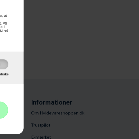
r, at
), og
es i
lighed
ge sider
stiske
Informationer
Om Hvidevareshoppen.dk
Trustpilot
E-mærket