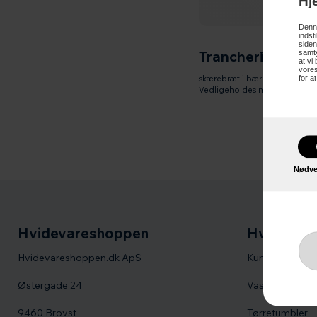
Hj
Denne
indst
siden
Trancheringsbræ
samty
at vi
vores
for a
skærebræt i bæredygtig og mi
Vedligeholdes med Scanpan t
Nødve
Hvidevareshoppen
Hvidevare
Hvidevareshoppen.dk ApS
Kummefrysere
Østergade 24
Vaskemaskine
9460 Brovst
Tørretumbler