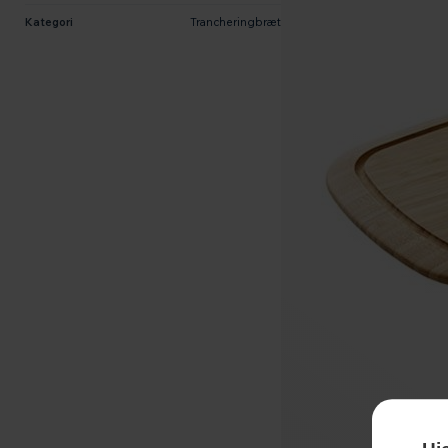
Kategori
Trancheringbræt