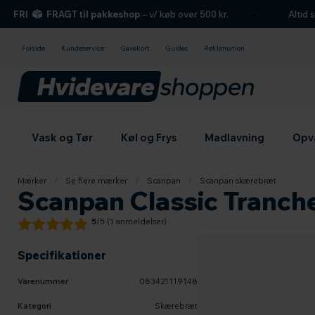
hovedindhold
søgning
navigation
indkøbskurv
FRI
FRAGT til pakkeshop
– v/ køb over 500 kr.
Altid ser
Forside
Kundeservice
Gavekort
Guides
Reklamation
Vask og Tør
Køl og Frys
Madlavning
Opv
Mærker
/
Se flere mærker
/
Scanpan
/
Scanpan skærebræt
Scanpan Classic Tranch
5
/5 (
1
anmeldelser)
Specifikationer
Varenummer
083421119148
Kategori
Skærebræt