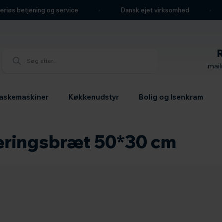
iøs betjening og service
Dansk ejet virksomhed
mai
askemaskiner
Køkkenudstyr
Bolig og Isenkram
eringsbræt 50*30 cm