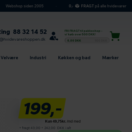
Webshop siden 2005
0,-
FRAGT
på alle hvidevarer
Ring
88 32 14 52
FRI FRAGT til pakkeshop -
v/ køb over 500 DKK!
l@hvidevareshoppen.dk
0,00 DKK
500 DKK
Velvære
Industri
Køkken og bad
Mærker
199,-
+ fragt 43,00
=
242,00
DKK i alt
Antal produkter