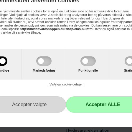
emmesiden anvender cookies
 hjemmeside sætter cookies for at opnå en funktionel side og for at huske dine foretrukne
illinger. Ved hjælp af cookies laver vi statistikker og analyserer besøg på vores side så vi sikre
 hele tiden forbedres, og at vores markedsføring bliver relevant for dig. Hvis du giver dit
t 50*30 cm Scanpan Classic
kke, så tillader du, at vi sætter cookies (enten i form af egne cookies og/eller fra tredjeparter
 behandler de personoplysninger, som indsamles via de cookies. Du kan læse mere om cooki
 cookiepolitik
https://hvidevareshoppen.dk/shop/cms-49.html
, hvor du også altid har mu
t trække dit samtykke tilbage.
ljøvenlig bambus måler 50*30 cm saftrille på den ene side kan anvendes på beg
ræolie
ndige
Markedsføring
Funktionelle
Stati
Vis/skjul cookie detaljer
r
Kundeservice
Kontakt os
Reklamation
Hvidevare reklamation