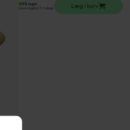
På lager
Læg i kurv
Leveringstid 1-3 dage