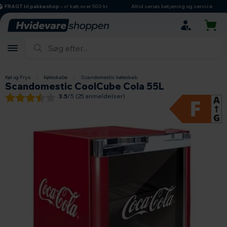
hovedindhold
søgning
navigation
indkøbskurv
FRAGT til pakkeshop
– v/ køb over 500 kr.
Altid seriøs betjening og service
Køl og Frys
/
Køleskabe
/
Scandomestic køleskab
Scandomestic CoolCube Cola 55L
3.5
/5 (
25
anmeldelser)