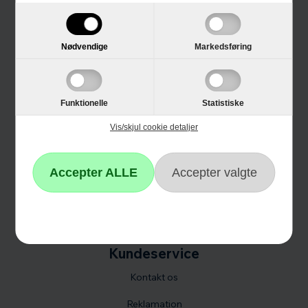
Trustpilot
E-mærket
Nødvendige
Markedsføring
4 års garanti
Guides
Funktionelle
Statistiske
Links
Vis/skjul cookie detaljer
Black Friday
Single Day
Cyber Monday
Kundeservice
Kontakt os
Reklamation