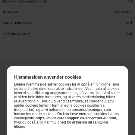
Køleskab Kapacitet i Liter
48
Kategori
Køleskabe
Farve Hvidevarer
Rød
2+2 års garanti
Nej
Hjemmesiden anvender cookies
Denne hjemmeside sætter cookies for at opnå en funktionel side
og for at huske dine foretrukne indstillinger. Ved hjælp af cookies
laver vi statistikker og analyserer besøg på vores side så vi sikrer,
at siden hele tiden forbedres, og at vores markedsføring bliver
relevant for dig. Hvis du giver dit samtykke, så tillader du, at vi
sætter cookies (enten i form af egne cookies og/eller fra
tredjeparter), og at vi behandler de personoplysninger, som
Informationer
indsamles via de cookies. Du kan læse mere om cookies i vores
cookiepolitik
https://hvidevareshoppen.dk/shop/cms-49.html
,
hvor du også altid har mulighed for at trække dit samtykke
Om Hvidevareshoppen.dk
tilbage.