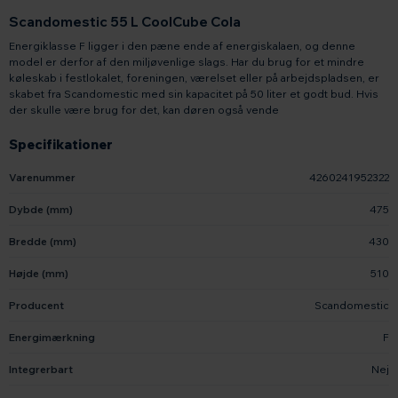
Scandomestic 55 L CoolCube Cola
Energiklasse F ligger i den pæne ende af energiskalaen, og denne
model er derfor af den miljøvenlige slags. Har du brug for et mindre
køleskab i festlokalet, foreningen, værelset eller på arbejdspladsen, er
skabet fra Scandomestic med sin kapacitet på 50 liter et godt bud. Hvis
der skulle være brug for det, kan døren også vende
Specifikationer
Varenummer
4260241952322
Dybde (mm)
475
Bredde (mm)
430
Højde (mm)
510
Producent
Scandomestic
Energimærkning
F
Integrerbart
Nej