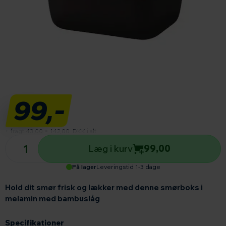
99,-
+ fragt 43,00
=
142,00
DKK i alt
Antal produkter
Læg i kurv
99,00
På lager
Leveringstid 1-3 dage
Hold dit smør frisk og lækker med denne smørboks i
melamin med bambuslåg
Specifikationer