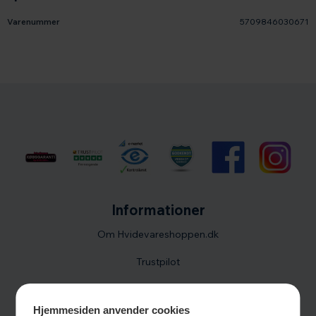
Varenummer
5709846030671
Informationer
Om Hvidevareshoppen.dk
Trustpilot
E-mærket
Hjemmesiden anvender cookies