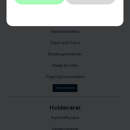
Fortrydelsesret
Vilkår og Handelsbetingelser
Genafsendelse
Track and Trace
Betalingsmetoder
Hjælp til ordre
Fragt og forsendelse
Fortryd aftale
Hvidevarer
Kummefrysere
Vaskemaskine