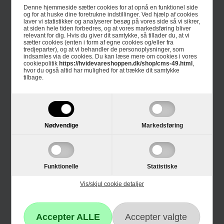
4 års garanti
Denne hjemmeside sætter cookies for at opnå en funktionel side
og for at huske dine foretrukne indstillinger. Ved hjælp af cookies
Guides
laver vi statistikker og analyserer besøg på vores side så vi sikrer,
at siden hele tiden forbedres, og at vores markedsføring bliver
relevant for dig. Hvis du giver dit samtykke, så tillader du, at vi
Links
sætter cookies (enten i form af egne cookies og/eller fra
tredjeparter), og at vi behandler de personoplysninger, som
indsamles via de cookies. Du kan læse mere om cookies i vores
Black Friday
cookiepolitik
https://hvidevareshoppen.dk/shop/cms-49.html
,
hvor du også altid har mulighed for at trække dit samtykke
tilbage.
Single Day
Cyber Monday
Nødvendige
Markedsføring
Kundeservice
Kontakt os
Funktionelle
Statistiske
Reklamation
Vis/skjul cookie detaljer
Hvidevare reklamation
Fortrydelsesformular