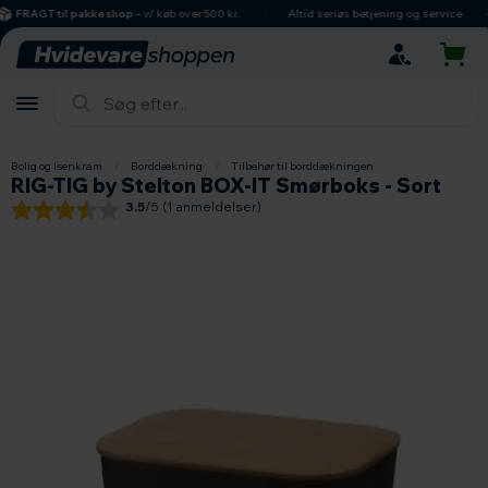
hovedindhold
søgning
navigation
indkøbskurv
FRAGT til pakkeshop
– v/ køb over 500 kr.
Altid seriøs betjening og service
Bolig og Isenkram
/
Borddækning
/
Tilbehør til borddækningen
RIG-TIG by Stelton BOX-IT Smørboks - Sort
3.5
/5 (
1
anmeldelser)