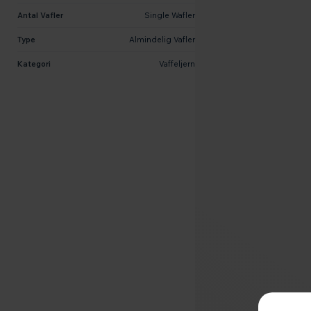
Antal Vafler
Single Wafler
Type
Almindelig Vafler
Kategori
Vaffeljern