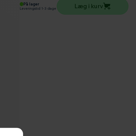
På lager
Læg i kurv
Leveringstid 1-3 dage