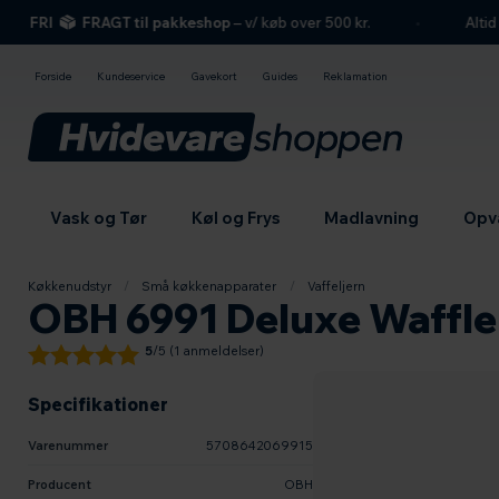
hovedindhold
søgning
navigation
indkøbskurv
FRI
FRAGT til pakkeshop
– v/ køb over 500 kr.
Altid s
Forside
Kundeservice
Gavekort
Guides
Reklamation
Vask og Tør
Køl og Frys
Madlavning
Opv
Køkkenudstyr
/
Små køkkenapparater
/
Vaffeljern
OBH 6991 Deluxe Waffle
5
/5 (
1
anmeldelser)
Specifikationer
Varenummer
5708642069915
Producent
OBH