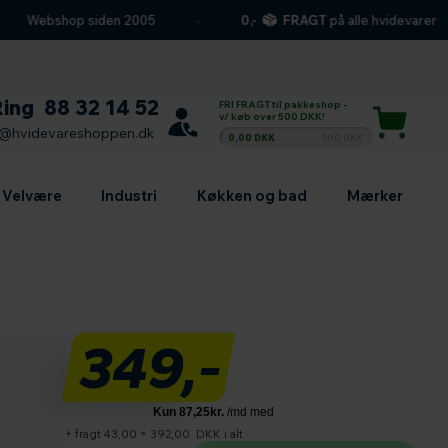
Webshop siden 2005
0,-
FRAGT
på alle hvidevarer
Ring
88 32 14 52
FRI FRAGT til pakkeshop -
v/ køb over 500 DKK!
l@hvidevareshoppen.dk
0,00 DKK
500 DKK
Velvære
Industri
Køkken og bad
Mærker
349,-
+ fragt 43,00
=
392,00
DKK i alt
Antal produkter