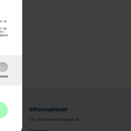
r, at
), og
es i
lighed
stiske
Informationer
Om Hvidevareshoppen.dk
Trustpilot