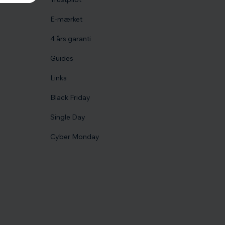
E-mærket
4 års garanti
Guides
Links
Black Friday
Single Day
Cyber Monday