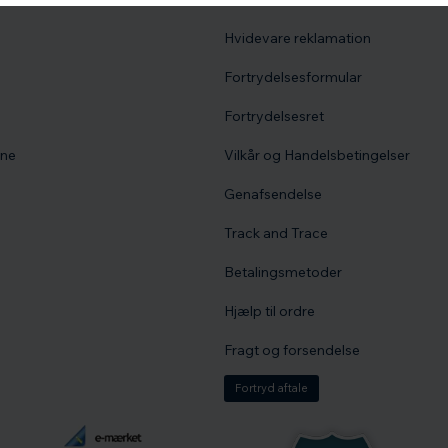
Hvidevare reklamation
Fortrydelsesformular
Fortrydelsesret
vne
Vilkår og Handelsbetingelser
Genafsendelse
Track and Trace
Betalingsmetoder
Hjælp til ordre
Fragt og forsendelse
Fortryd aftale