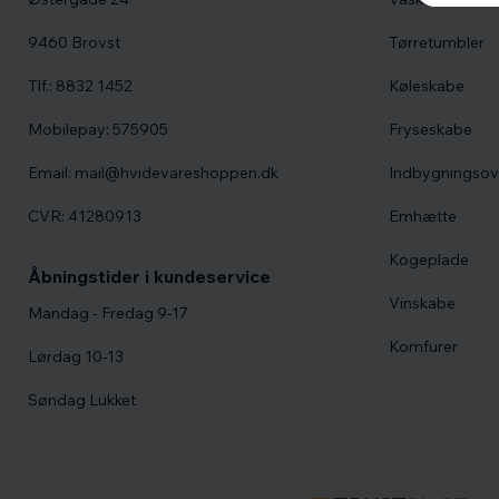
9460 Brovst
Tørretumbler
Tlf.: 8832 1452
Køleskabe
Mobilepay: 575905
Fryseskabe
Email: mail@hvidevareshoppen.dk
Indbygningso
CVR: 41280913
Emhætte
Kogeplade
Åbningstider i kundeservice
Vinskabe
Mandag - Fredag 9-17
Komfurer
Lørdag 10-13
Søndag Lukket