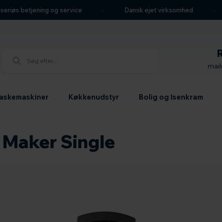
eriøs betjening og service
Dansk ejet virksomhed
mai
askemaskiner
Køkkenudstyr
Bolig og Isenkram
 Maker Single