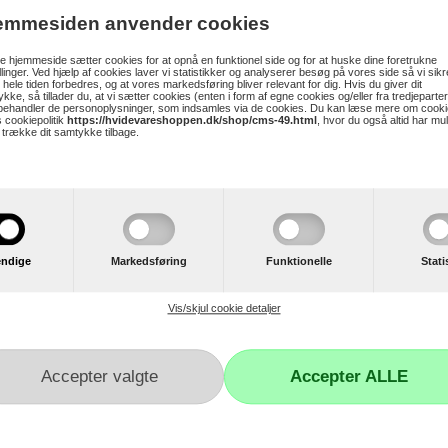
emmesiden anvender cookies
 hjemmeside sætter cookies for at opnå en funktionel side og for at huske dine foretrukne
illinger. Ved hjælp af cookies laver vi statistikker og analyserer besøg på vores side så vi sikre
 fra OBH - Model OBH 6991 Deluxe
 hele tiden forbedres, og at vores markedsføring bliver relevant for dig. Hvis du giver dit
kke, så tillader du, at vi sætter cookies (enten i form af egne cookies og/eller fra tredjeparter
 behandler de personoplysninger, som indsamles via de cookies. Du kan læse mere om cooki
 cookiepolitik
https://hvidevareshoppen.dk/shop/cms-49.html
, hvor du også altid har mu
t trække dit samtykke tilbage.
g indikator
ndige
Markedsføring
Funktionelle
Stati
Vis/skjul cookie detaljer
r
Kundeservice
Kontakt os
Reklamation