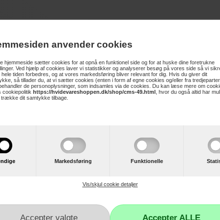
ox Horizon Steel fra OBH
emmesiden anvender cookies
steflade på 20x25 cm.
 hjemmeside sætter cookies for at opnå en funktionel side og for at huske dine foretrukne
illinger. Ved hjælp af cookies laver vi statistikker og analyserer besøg på vores side så vi sikre
 hele tiden forbedres, og at vores markedsføring bliver relevant for dig. Hvis du giver dit
kke, så tillader du, at vi sætter cookies (enten i form af egne cookies og/eller fra tredjeparter
 behandler de personoplysninger, som indsamles via de cookies. Du kan læse mere om cooki
 cookiepolitik
https://hvidevareshoppen.dk/shop/cms-49.html
, hvor du også altid har mu
m
t trække dit samtykke tilbage.
e
tningsgrad
nktion med lys-indikator.
på 700 watt
ndige
Markedsføring
Funktionelle
Stati
Vis/skjul cookie detaljer