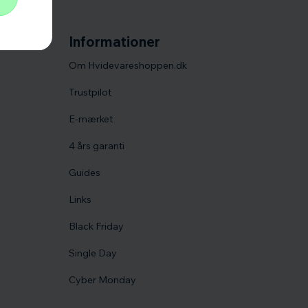
Informationer
Om Hvidevareshoppen.dk
Trustpilot
E-mærket
4 års garanti
Guides
Links
Black Friday
Single Day
Cyber Monday