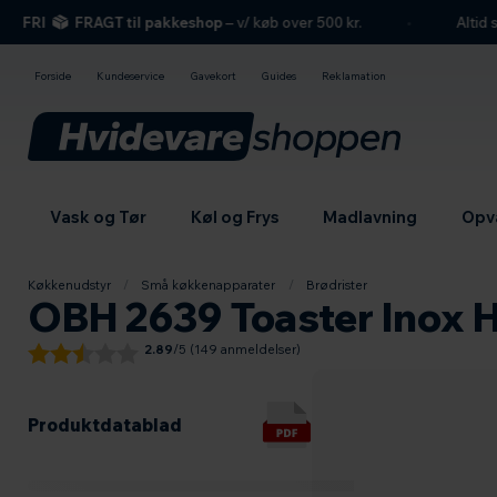
hovedindhold
søgning
navigation
indkøbskurv
FRI
FRAGT til pakkeshop
– v/ køb over 500 kr.
Altid se
Forside
Kundeservice
Gavekort
Guides
Reklamation
Vask og Tør
Køl og Frys
Madlavning
Opv
Køkkenudstyr
/
Små køkkenapparater
/
Brødrister
OBH 2639 Toaster Inox H
2.89
/5 (
149
anmeldelser)
Produktdatablad
Produktdatablad