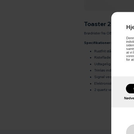
Toaster 2639 - In
Hj
Brødrister fra OBH med stor ri
Denne
indst
Specifikationer:
siden
samty
Rustfrit stål
at vi
vores
Risteflade på 20 x 25 c
for a
Udtagelig krummebakk
Trinløs indstilling af ris
Signal ved endt ristning
Elektronisk tænd/sluk fu
2 quartz varmelegemer 
Nødve