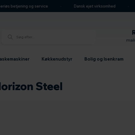
riøs betjening og service
Dansk ejet virksomhed
mai
askemaskiner
Køkkenudstyr
Bolig og Isenkram
orizon Steel