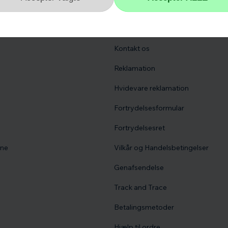
r
Kundeservice
Kontakt os
Reklamation
Hvidevare reklamation
Fortrydelsesformular
Fortrydelsesret
vne
Vilkår og Handelsbetingelser
Genafsendelse
Track and Trace
Betalingsmetoder
Hjælp til ordre