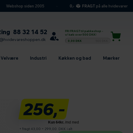
Webshop siden 2005
0,-
FRAGT
på alle hvidevarer
Ring
88 32 14 52
FRI FRAGT til pakkeshop -
v/ køb over 500 DKK!
l@hvidevareshoppen.dk
0,00 DKK
500 DKK
Velvære
Industri
Køkken og bad
Mærker
256,-
+ fragt 43,00
=
299,00
DKK i alt
Antal produkter