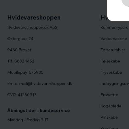
Hvidevareshoppen
Hvidevare
Hvidevareshoppen.dk ApS
Kummefrysere
Østergade 24
Vaskemaskine
9460 Brovst
Tørretumbler
Tlf.: 8832 1452
Køleskabe
Mobilepay: 575905
Fryseskabe
Email: mail@hvidevareshoppen.dk
Indbygningso
CVR: 41280913
Emhætte
Kogeplade
Åbningstider i kundeservice
Vinskabe
Mandag - Fredag 9-17
Komfurer