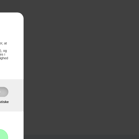
r, at
), og
es i
lighed
stiske