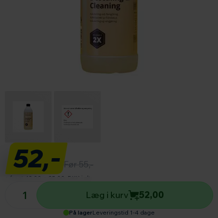
52,-
Før 55,-
+ fragt 43,00
=
95,00
DKK i alt
Antal produkter
Læg i kurv
52,00
På lager
Leveringstid 1-4 dage