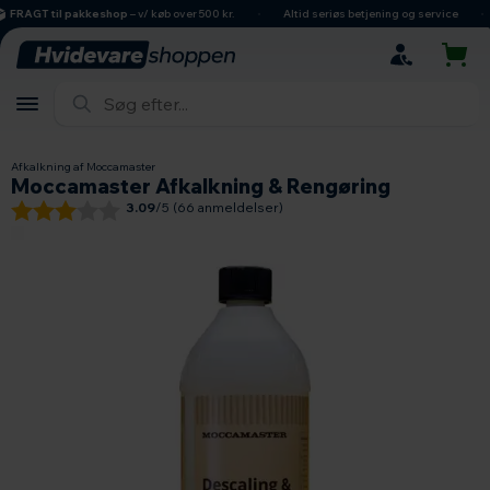
hovedindhold
søgning
navigation
indkøbskurv
FRAGT til pakkeshop
– v/ køb over 500 kr.
Altid seriøs betjening og service
Afkalkning af Moccamaster
Moccamaster Afkalkning & Rengøring
3.09
/5 (
66
anmeldelser)