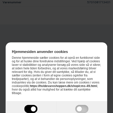
Varenummer
5701081713401
Hjemmesiden anvender cookies
Denne hjemmeside sætter cookies for at opnå en funktionel side
og for at huske dine foretrukne indstillinger. Ved hjælp af cookies
laver vi statistikker og analyserer besøg på vores side så vi sikrer,
at siden hele tiden forbedres, og at vores markedsføring bliver
Informationer
relevant for dig. Hvis du giver dit samtykke, så tillader du, at vi
sætter cookies (enten i form af egne cookies og/eller fra
Om Hvidevareshoppen.dk
tredjeparter), og at vi behandler de personoplysninger, som
indsamles via de cookies. Du kan læse mere om cookies i vores
cookiepolitik
https://hvidevareshoppen.dk/shop/cms-49.html
,
Trustpilot
hvor du også altid har mulighed for at trække dit samtykke
tilbage.
E-mærket
4 års garanti