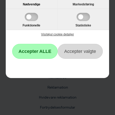
Nødvendige
Markedsføring
Guides
Links
Black Friday
Funktionelle
Statistiske
Vis/skjul cookie detaljer
Single Day
Cyber Monday
Kundeservice
Kontakt os
Reklamation
Hvidevare reklamation
Fortrydelsesformular