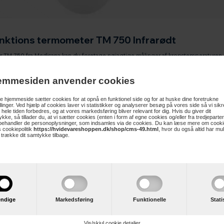
nktions termometer TM 750 Infrarødt
 TM 750 fra Medisana kan du foretage nøjagtige målinger af kropstemperaturen
atur kan TM 750 infrarødt termometer også bruges til at måle temperaturen på e
emmesiden anvender cookies
, temperaturen på væsker eller overflader.
 hjemmeside sætter cookies for at opnå en funktionel side og for at huske dine foretrukne
illinger. Ved hjælp af cookies laver vi statistikker og analyserer besøg på vores side så vi sikre
 hele tiden forbedres, og at vores markedsføring bliver relevant for dig. Hvis du giver dit
e 30 målte værdier.
kke, så tillader du, at vi sætter cookies (enten i form af egne cookies og/eller fra tredjeparter
tur på panden og i øret inden for få sekunder.
 behandler de personoplysninger, som indsamles via de cookies. Du kan læse mere om cooki
 klar, og når målingen er afsluttet.
 cookiepolitik
https://hvidevareshoppen.dk/shop/cms-49.html
, hvor du også altid har mu
t trække dit samtykke tilbage.
m farveændring.
 af omgivelsestemperatur, væsker og overflader.
 C
C
temperaturvisning, dato og tid.
mrådet 34 - 43 ° C
 0 - 100 ° C
ndige
Markedsføring
Funktionelle
Stati
 LR03)
Vis/skjul cookie detaljer
me på 0,1 ° C