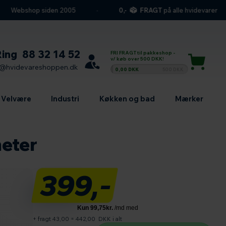
Webshop siden 2005
0,-
FRAGT
på alle hvidevarer
Ring
88 32 14 52
FRI FRAGT til pakkeshop -
v/ køb over 500 DKK!
l@hvidevareshoppen.dk
0,00 DKK
500 DKK
Velvære
Industri
Køkken og bad
Mærker
eter
399,-
+ fragt 43,00
=
442,00
DKK i alt
Antal produkter