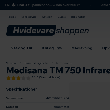
hovedindhold
søgning
navigation
indkøbskurv
FRI
FRAGT til pakkeshop
– v/ køb over 500 kr.
Altid se
Forside
Kundeservice
Gavekort
Guides
Reklamation
Vask og Tør
Køl og Frys
Madlavning
Opv
Velvære
/
Skønhed og helse
/
Termometer
Medisana TM 750 Infrar
3.1
/5 (
5
anmeldelser)
Specifikationer
Varenummer
4015588761454
Kategori
Termometer