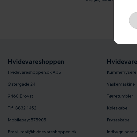
Hvidevareshoppen
Hvidevare
Hvidevareshoppen.dk ApS
Kummefrysere
Østergade 24
Vaskemaskine
9460 Brovst
Tørretumbler
Tlf.: 8832 1452
Køleskabe
Mobilepay: 575905
Fryseskabe
Email: mail@hvidevareshoppen.dk
Indbygningso