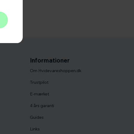
Informationer
Om Hvidevareshoppen.dk
Trustpilot
E-mærket
4 års garanti
Guides
Links