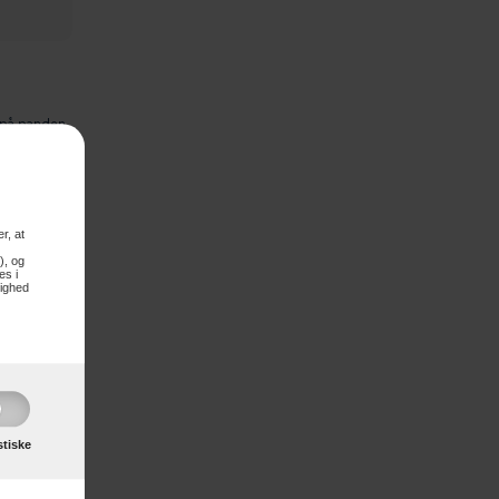
 på panden
t objekt,
r, at
), og
es i
lighed
stiske