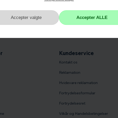
r
Kundeservice
Kontakt os
Reklamation
Hvidevare reklamation
Fortrydelsesformular
Fortrydelsesret
vne
Vilkår og Handelsbetingelser