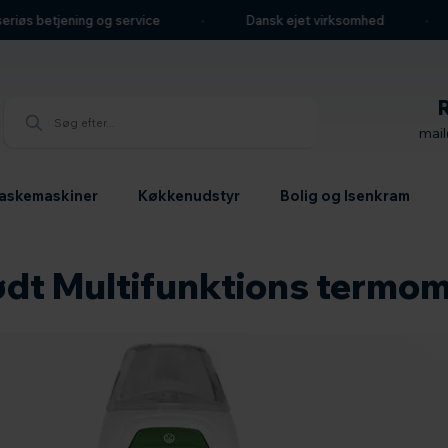
riøs betjening og service
Dansk ejet virksomhed
mai
askemaskiner
Køkkenudstyr
Bolig og Isenkram
ødt Multifunktions termom