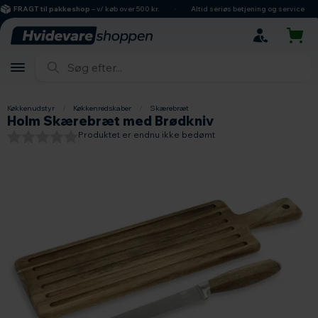
hovedindhold
søgning
navigation
indkøbskurv
FRAGT til pakkeshop
– v/ køb over 500 kr.
Altid seriøs betjening og service
Køkkenudstyr
/
Køkkenredskaber
/
Skærebræt
Holm Skærebræt med Brødkniv
Produktet er endnu ikke bedømt