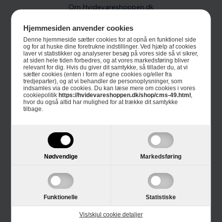
Om Hvidevareshoppen.dk
Trustpilot
Hjemmesiden anvender cookies
Denne hjemmeside sætter cookies for at opnå en funktionel side
E-mærket
og for at huske dine foretrukne indstillinger. Ved hjælp af cookies
laver vi statistikker og analyserer besøg på vores side så vi sikrer,
at siden hele tiden forbedres, og at vores markedsføring bliver
4 års garanti
relevant for dig. Hvis du giver dit samtykke, så tillader du, at vi
sætter cookies (enten i form af egne cookies og/eller fra
tredjeparter), og at vi behandler de personoplysninger, som
Guides
indsamles via de cookies. Du kan læse mere om cookies i vores
cookiepolitik
https://hvidevareshoppen.dk/shop/cms-49.html
,
hvor du også altid har mulighed for at trække dit samtykke
Links
tilbage.
Black Friday
Single Day
Nødvendige
Markedsføring
Cyber Monday
Funktionelle
Statistiske
Kundeservice
Vis/skjul cookie detaljer