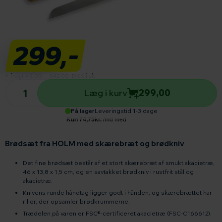
299,-
+ fragt 43,00
=
342,00
DKK i alt
Antal produkter
Læg i kurv
299,00
På lager
Leveringstid 1-3 dage
Brødsæt fra HOLM med skærebræt og brødkniv
Det fine brødsæt består af et stort skærebræt af smukt akacietræ,
46 x 13,8 x 1,5 cm, og en savtakket brødkniv i rustfrit stål og
akacietræ.
Knivens runde håndtag ligger godt i hånden, og skærebrættet har
riller, der opsamler brødkrummerne.
Trædelen på varen er FSC®-certificeret akacietræ (FSC-C166612).