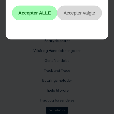
Kontakt os
Reklamation
Hvidevare reklamation
Fortrydelsesformular
Fortrydelsesret
Vilkår og Handelsbetingelser
Genafsendelse
Track and Trace
Betalingsmetoder
Hjælp til ordre
Fragt og forsendelse
Fortryd aftale