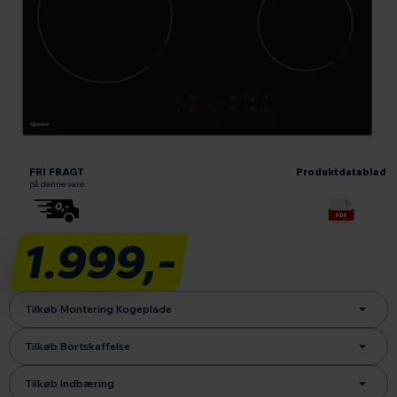
Læs om fri fragt
Produktdatablad
FRI FRAGT
Produktdatablad
på denne vare
1.999,-
Tilkøb Montering Kogeplade
Tilkøb Bortskaffelse
Tilkøb Indbæring