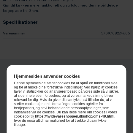
Gør dit køkken mere funktionelt og stilfuldt med denne pålidelige
kogeplade fra Gram.
Specifikationer
Varenummer
5709708224606
Hjemmesiden anvender cookies
Denne hjemmeside sætter cookies for at opnå en funktionel side
og for at huske dine foretrukne indstillinger. Ved hjælp af cookies
laver vi statistikker og analyserer besøg på vores side så vi sikrer,
at siden hele tiden forbedres, og at vores markedsføring bliver
relevant for dig. Hvis du giver dit samtykke, så tillader du, at vi
sætter cookies (enten i form af egne cookies og/eller fra
tredjeparter), og at vi behandler de personoplysninger, som
Informationer
indsamles via de cookies. Du kan læse mere om cookies i vores
cookiepolitik
https://hvidevareshoppen.dk/shop/cms-49.html
,
hvor du også altid har mulighed for at trække dit samtykke
Om Hvidevareshoppen.dk
tilbage.