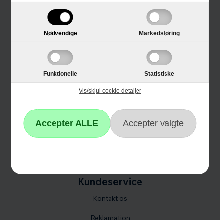
Trustpilot
E-mærket
Nødvendige
Markedsføring
4 års garanti
Guides
Funktionelle
Statistiske
Links
Vis/skjul cookie detaljer
Black Friday
Single Day
Cyber Monday
Kundeservice
Kontakt os
Reklamation