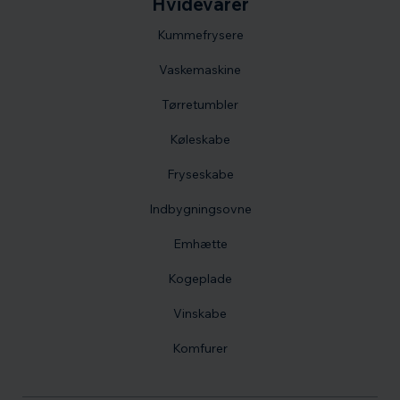
Hvidevarer
Kummefrysere
Vaskemaskine
Tørretumbler
Køleskabe
Fryseskabe
Indbygningsovne
Emhætte
Kogeplade
Vinskabe
Komfurer