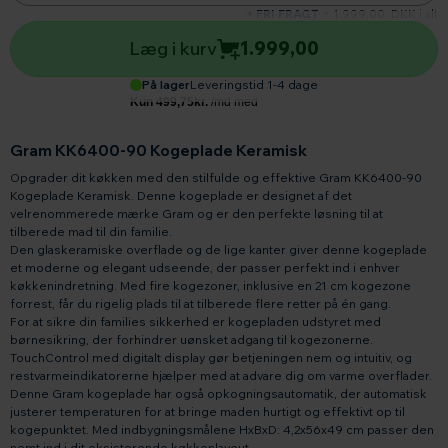
+ FRI FRAGT
=
1.999,00
DKK i alt
Læg i kurv
1.999,00
På lager
Leveringstid 1-4 dage
Gram KK6400-90 Kogeplade Keramisk
Opgrader dit køkken med den stilfulde og effektive Gram KK6400-90
Kogeplade Keramisk. Denne kogeplade er designet af det
velrenommerede mærke Gram og er den perfekte løsning til at
tilberede mad til din familie.
Den glaskeramiske overflade og de lige kanter giver denne kogeplade
et moderne og elegant udseende, der passer perfekt ind i enhver
køkkenindretning. Med fire kogezoner, inklusive en 21 cm kogezone
forrest, får du rigelig plads til at tilberede flere retter på én gang.
For at sikre din families sikkerhed er kogepladen udstyret med
børnesikring, der forhindrer uønsket adgang til kogezonerne.
TouchControl med digitalt display gør betjeningen nem og intuitiv, og
restvarmeindikatorerne hjælper med at advare dig om varme overflader.
Denne Gram kogeplade har også opkogningsautomatik, der automatisk
justerer temperaturen for at bringe maden hurtigt og effektivt op til
kogepunktet. Med indbygningsmålene HxBxD: 4,2x56x49 cm passer den
nemt ind i dit eksisterende køkkenlayout.