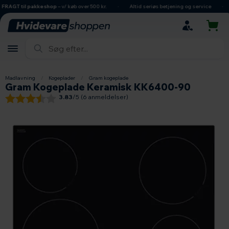
hovedindhold
søgning
navigation
indkøbskurv
RAGT til pakkeshop
– v/ køb over 500 kr.
Altid seriøs betjening og service
Madlavning
/
Kogeplader
/
Gram kogeplade
Gram Kogeplade Keramisk KK6400-90
3.83
/5 (
6
anmeldelser)