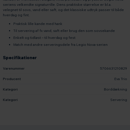
seriens velkendte signaturrille. Dens praktiske størrelse er bl.a.
velegnet til sovs, vand eller saft, og det klassiske udtryk passer til både
hverdag og fint.
Praktisk lille kande med hank
Til servering af fx vand, saft eller brug den som sovsekande
Enkelt og tidløst – til hverdag og fest
Match med andre serveringsdele fra Legio Nova-serien
Specifikationer
Varenummer
5706631210829
Producent
Eva Trio
Kategori
Borddækning
Kategori
Servering