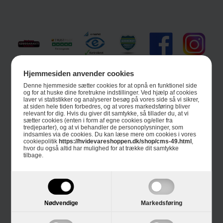
Hjemmesiden anvender cookies
Informationer
Denne hjemmeside sætter cookies for at opnå en funktionel side
og for at huske dine foretrukne indstillinger. Ved hjælp af cookies
Om Hvidevareshoppen.dk
laver vi statistikker og analyserer besøg på vores side så vi sikrer,
at siden hele tiden forbedres, og at vores markedsføring bliver
relevant for dig. Hvis du giver dit samtykke, så tillader du, at vi
Trustpilot
sætter cookies (enten i form af egne cookies og/eller fra
tredjeparter), og at vi behandler de personoplysninger, som
indsamles via de cookies. Du kan læse mere om cookies i vores
E-mærket
cookiepolitik
https://hvidevareshoppen.dk/shop/cms-49.html
,
hvor du også altid har mulighed for at trække dit samtykke
tilbage.
4 års garanti
Guides
Links
Nødvendige
Markedsføring
Black Friday