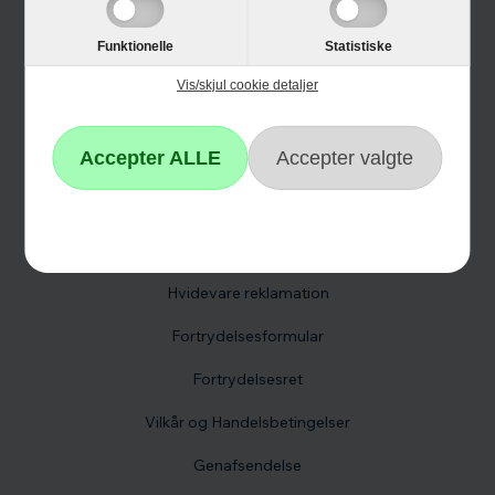
Single Day
Funktionelle
Statistiske
Cyber Monday
Vis/skjul cookie detaljer
Kundeservice
Kontakt os
Reklamation
Hvidevare reklamation
Fortrydelsesformular
Fortrydelsesret
Vilkår og Handelsbetingelser
Genafsendelse