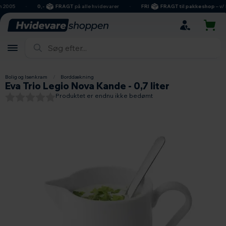
hovedindhold
søgning
navigation
indkøbskurv
2005
0,-
FRAGT
på alle hvidevarer
FRI
FRAGT til pakkeshop
– v/ kø
Bolig og Isenkram
/
Borddækning
Eva Trio Legio Nova Kande - 0,7 liter
Produktet er endnu ikke bedømt