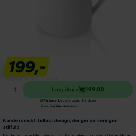
199,-
+ fragt 43,00
=
242,00
DKK i alt
Antal produkter
Læg i kurv
199,00
På lager
Leveringstid 1-3 dage
Kande i smukt, tidløst design, der gør serveringen
stilfuld.
Kanden er fremstillet i elegant, hvidt porcelæn og prydet af Legio Nova-